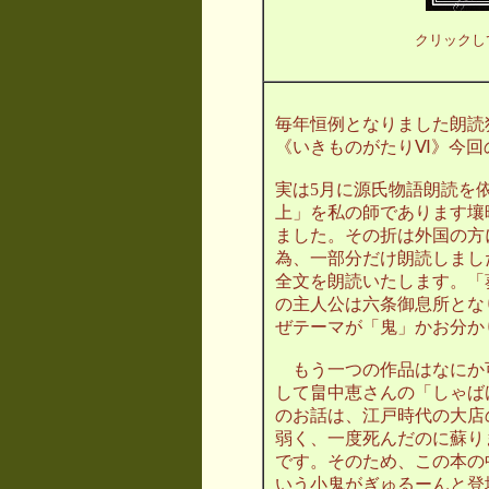
クリックし
毎年恒例となりました朗読独
《いきものがたりⅥ》今回
実は5月に源氏物語朗読を
上」を私の師であります壤
ました。その折は外国の方
為、一部分だけ朗読しまし
全文を朗読いたします。「
の主人公は六条御息所とな
ぜテーマが「鬼」かお分か
もう一つの作品はなにか
して畠中恵さんの「しゃば
のお話は、江戸時代の大店
弱く、一度死んだのに蘇り
です。そのため、この本の
いう小鬼がぎゅるーんと登