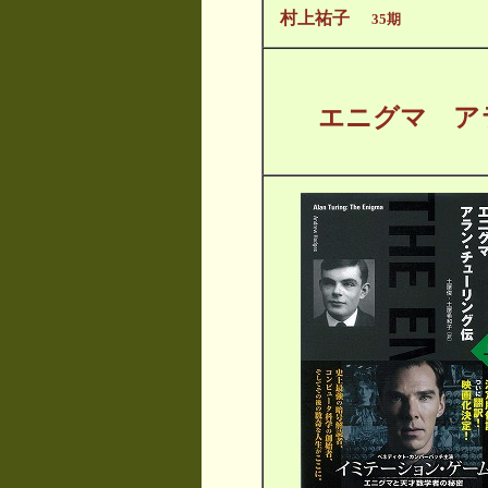
村上祐子
35期
エニグマ ア