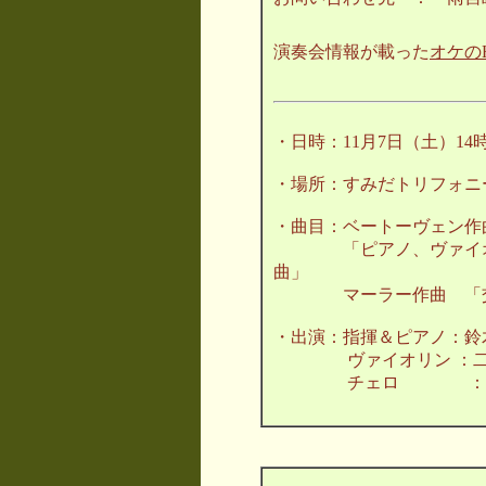
演奏会情報が載った
オケの
・日時：11月7日（土）14
・場所：すみだトリフォニ
・曲目：ベートーヴェン作
「ピアノ、ヴァイオリ
曲」
マーラー作曲 「交響
・出演：指揮＆ピアノ：鈴
ヴァイオリン ：二
チェロ ：宮