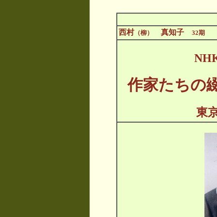
西村
真知子
（柳）
32期
NH
作家たちの
東