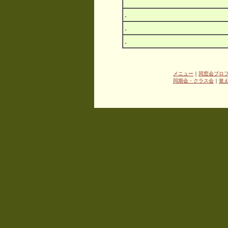
.
.
.
メニュー
｜
同窓会プロ
同期会・クラス会
｜
覚