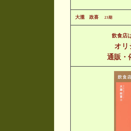
大瀧 政喜
23期
飲食店
オリ
通販・