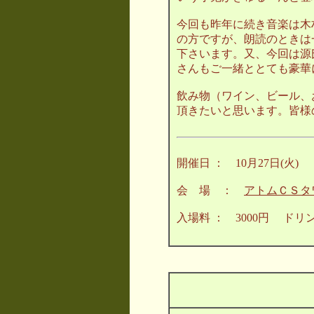
今回も昨年に続き音楽は木
の方ですが、朗読のときは
下さいます。又、今回は源
さんもご一緒ととても豪華
飲み物（ワイン、ビール、
頂きたいと思います。皆様
開催日 ： 10月27日(火
会 場 ：
アトムＣＳタ
入場料 ： 3000円 ド