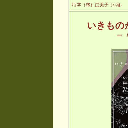
稲本（林）由美子
（21期）
いきもの
ー 