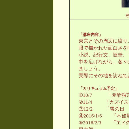
「講座内容」
東京とその周辺に絞り
眼で描かれた面白さを
小説、紀行文、随筆、
巾を広げながら、各々
ましょう。
実際にその地を訪ねて
」
「カリキュラム予定
①10/7 「夢酔
②11/4 「カズイ
③12/2 「雪の日
④2016/1/6 「
⑤2016/2/3 「