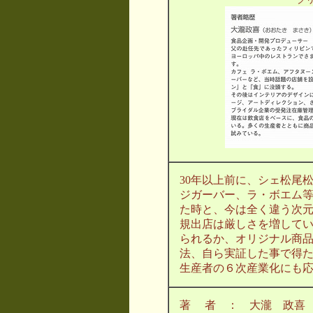
30年以上前に、シェ松尾
ジガーバー、ラ・ボエム
た時と、今は全く違う次
規出店は厳しさを増して
られるか、オリジナル商
法、自ら実証した事で得
生産者の６次産業化にも
著 者 ： 大瀧 政喜