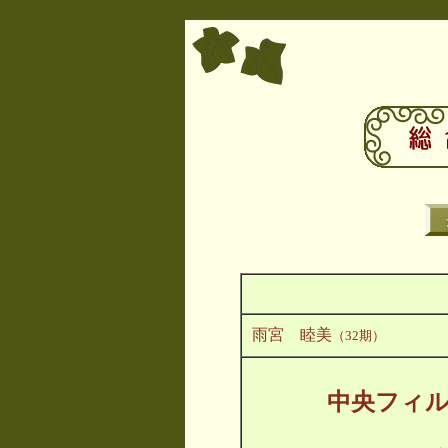
雨宮 睦美
（32期）
中央フィ