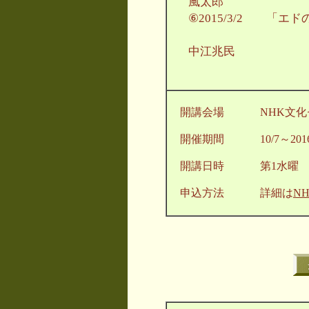
風太郎
⑥2015/3/2 「
Ｐ
中江兆民
開講会場 NHK文化セ
開催期間 10/7～2016/
開講日時 第1水曜 13
申込方法 詳細は
N