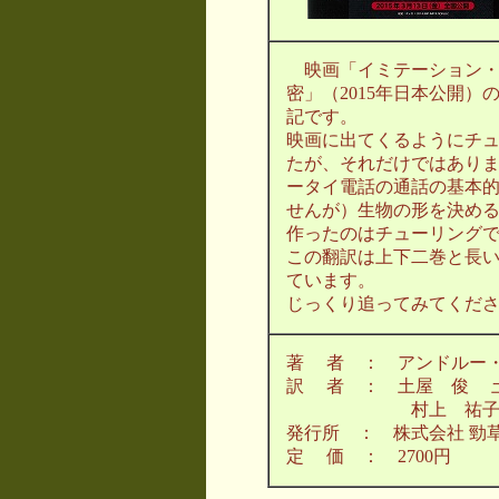
映画「イミテーション・
密」（2015年日本公開
記です。
映画に出てくるようにチ
たが、それだけではあり
ータイ電話の通話の基本
せんが）生物の形を決め
作ったのはチューリング
この翻訳は上下二巻と長
ています。
じっくり追ってみてくだ
著 者 ： アンドルー
訳 者 ： 土屋 俊 土
村上 祐子 （
発行所 ： 株式会社 勁
定 価 ： 2700円