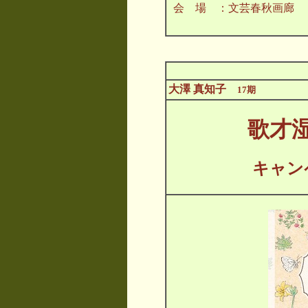
会 場 ：文芸春秋画廊
大澤 真知子
17期
歌才
キャン