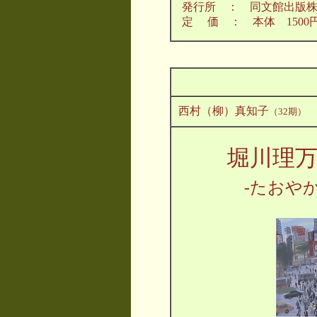
発行所 ： 同文館出版
定 価 ： 本体 1500
西村（柳）真知子
（32期）
堀川理
-たおや