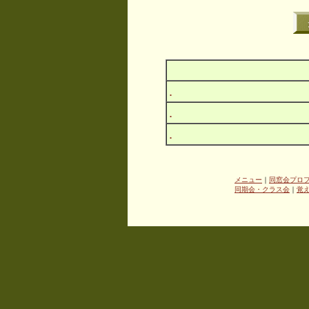
.
.
.
メニュー
｜
同窓会プロ
同期会・クラス会
｜
覚