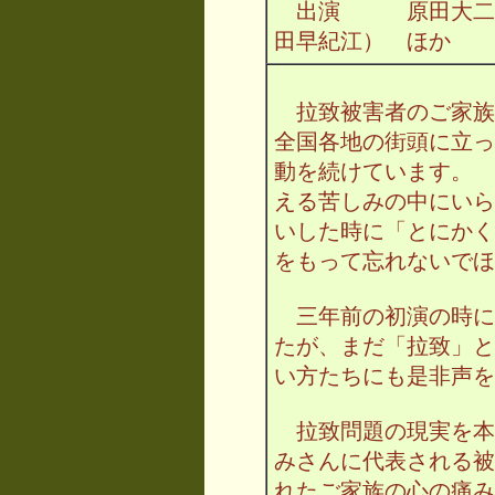
出演 原田大二郎
田早紀江） ほか
拉致被害者のご家族の
全国各地の街頭に立っ
動を続けています。 
える苦しみの中にいら
いした時に「とにかく
をもって忘れないでほ
三年前の初演の時に
たが、まだ「拉致」と
い方たちにも是非声を
拉致問題の現実を本
みさんに代表される被
れたご家族の心の痛み