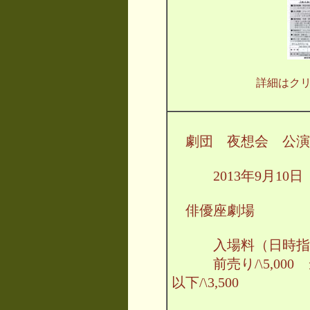
詳細はク
劇団 夜想会 公演
2013年9月10日（
俳優座劇場
入場料（日時指定
前売り/\5,000 当
以下/\3,500