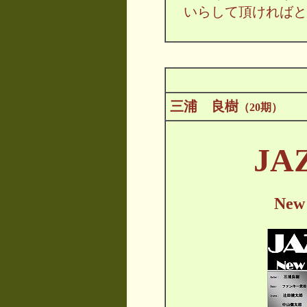
いらして頂ければと
三浦 良樹
（20期）
JA
New 