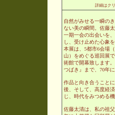
詳細はク
自然がみせる一瞬のき
ない美の瞬間。佐藤太清
一期一会の出会いを、
し、受け止めた心象を
本展は、5都市6会場
山）をめぐる巡回展で
術館で開幕致します。
つばき』まで、70年
作品と向き合うことに
後、そして、高度経済
じ、時代をみつめる機
佐藤太清は、私の祖父