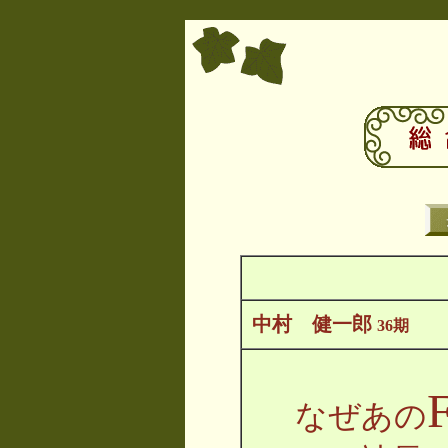
中村 健一郎
36期
なぜあの