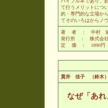
バイブル本であり、起
て行うメリットにつ
的・専門的な立場か
てそのいろはからノ
著 者 ： 中村 健
発行所 ： 株式会
定 価 ： 1890円
貫井 佳子 （鈴木
なぜ「あれ