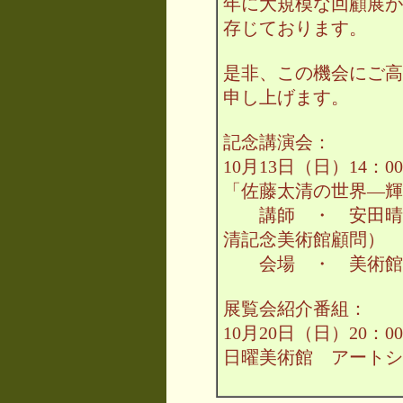
年に大規模な回顧展が
存じております。
是非、この機会にご高
申し上げます。
記念講演会：
10月13日（日）14：00
「佐藤太清の世界―輝
講師 ・ 安田晴美
清記念美術館顧問）
会場 ・ 美術館
展覧会紹介番組：
10月20日（日）20：00
日曜美術館 アートシ