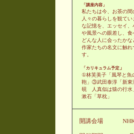
「講座内容」
私たちは今、お茶の間
人々の暮らしを観てい
な記憶を、エッセイ、
や風景への眼差し、食
どんな人に会ったかな
作家たちの名文に触れ
す。
」
「カリキュラム予定
①林芙美子「風琴と魚
鞄」③武田泰淳「新東
硯 人真似は猿の行水
漱石「草枕」
開講会場 NHK文