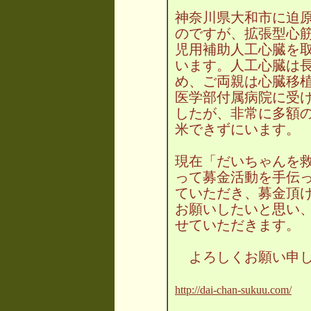
神奈川県大和市に迫
のですが、拡張型心
児用補助人工心臓を
います。人工心臓は
め、ご両親は心臓移
医学部付属病院に受
したが、非常に多額
米できずにいます。
現在「だいちゃんを
って募金活動を手伝
ていただき、募金頂
お願いしたいと思い、
せていただきます。
よろしくお願い申し
http://dai-chan-sukuu.com/