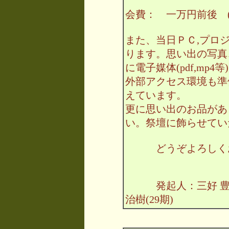
会費： 一万円前後 
また、当日ＰＣ,プロ
ります。思い出の写真
に電子媒体(pdf,mp
外部アクセス環境も準備
えています。
更に思い出のお品があ
い。祭壇に飾らせてい
どうぞよろしくお
発起人：三好 豊(13
治樹(29期)