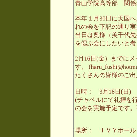
青山学院高等部 関係
本年１月30日に天国
れの会を下記の通り実
当日は奥様（美千代先
を偲ぶ会にしたいと考
2月16日(金）までに
す。 (haru_fushi@hotmai
たくさんの皆様のご出
日時： 3月18日(日) 
(チャペルにて礼拝を
の会を実施予定です。
場所： ＩＶＹホール http