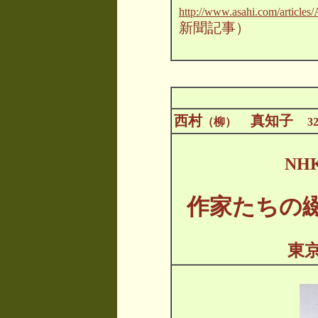
http://www.asahi.com/artic
新聞記事）
西村
真知子
（柳）
3
NH
作家たちの
東