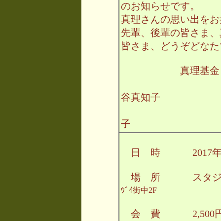
のお知らせです。
真理さんの思い出をお
先輩、後輩の皆さま、
皆さま、どうぞどなた
真理基金
大谷恭子
谷真知子
竹原和泉
子
日 時 2017年1
場 所 スタジ
ｳﾞｲ街中2F
会 費 2,500