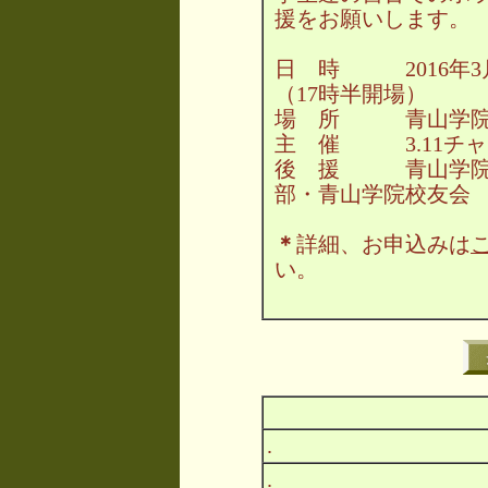
援をお願いします。
日 時 2016年3
（17時半開場）
場 所 青山学院高
主 催 3.11チ
後 援 青山学院
部・青山学院校友会
＊
詳細、お申込みは
い。
.
.