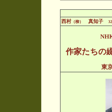
西村
真知子
（柳）
3
NH
作家たちの
東