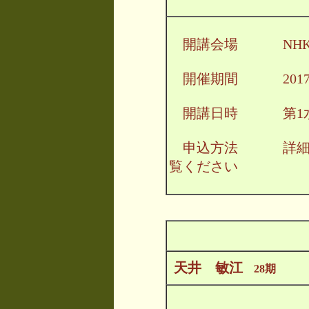
開講会場 NHK文
開催期間 2017/4/5
開講日時 第1水曜
申込方法 詳細
覧ください
天井 敏江
28期