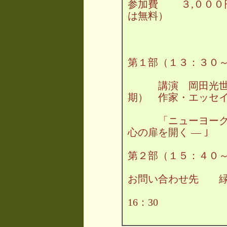
参加費 ３,０００
は無料）
― プロ
第１部（１３：３０
講演 岡田光世さ
期） 作家・エッセ
「ニューヨーク的生
心の扉を開く ― ｣
第２部（１５：４０
お問い合わせ先 緑窓会 
開室は火曜
16：30