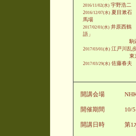
宇野浩二
2016/11/02(水)
2
夏目漱石
016/12/07(水)
馬場
井原西鶴 
2017/02/01(水)
語」
駒込 吉
2
江戸川乱
017/03/01(水)
東京丸
2
佐藤春夫
017/03/29(水)
開講会場 NHK文
開催期間 10/5～20
開講日時 第1水曜