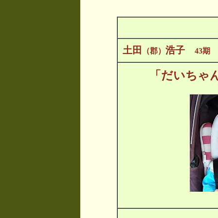
土田
浩子
（郡）
43期
「だいちゃ