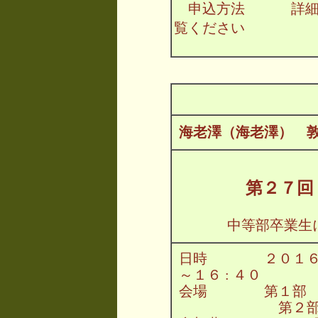
申込方法 詳細
覧ください
海老澤（海老澤） 
第２７回
中等部卒業生
日時 ２０１６年６
～１６ : ４０
会場 第１部 
第２部 女子