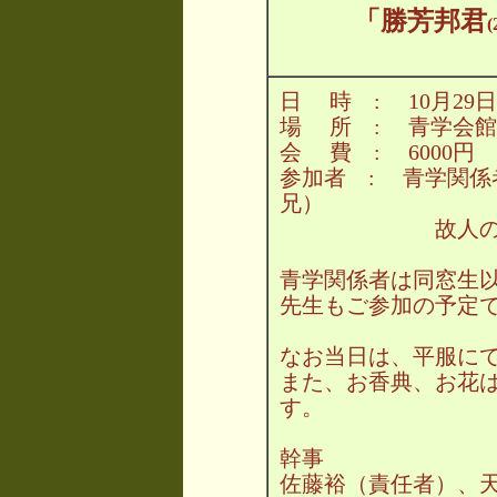
「勝芳邦君
日 時 : 10月29日（土
場 所 : 青学会館
会 費 : 6000円
参加者 : 青学関係
兄）
故人の知
青学関係者は同窓生
先生もご参加の予定
なお当日は、平服に
また、お香典、お花
す。
幹事
佐藤裕（責任者）、