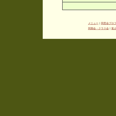
メニュー
｜
同窓会プロ
同期会・クラス会
｜
覚