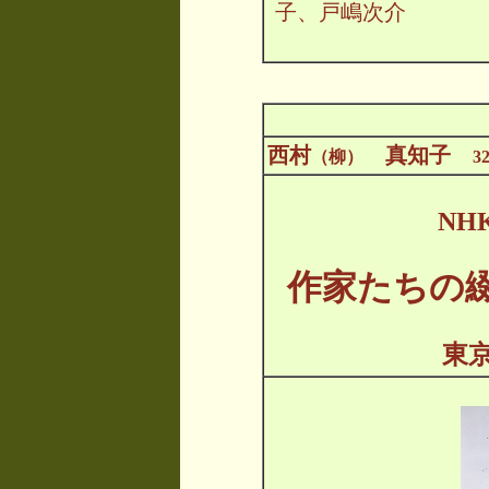
子、戸嶋次介
西村
真知子
（柳）
3
NH
作家たちの
東