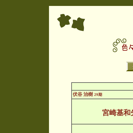
伏谷 治樹
29期
宮崎基和