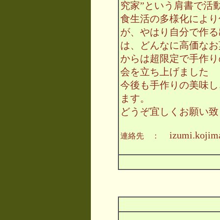
究家”という肩書で活
食生活の多様化により
が、やはり自分で作る
は、どんなに高価なお
からは超限定で手作り
会を立ち上げました
今後も手作りの美味し
ます。
どうぞ宜しくお願い致
izumi.kojim
連絡先 ：