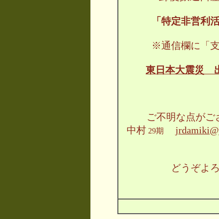
「特定非営利
※通信欄に「
東日本大震災 
ご不明な点がご
中村
jrdamiki@
29期
どうぞよ