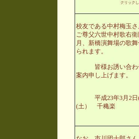
クリックし
校友である中村梅玉さ
ご尊父六世中村歌右衛
月、新橋演舞場の歌舞
られます。
皆様お誘い合わせ
案内申し上げます。
平成23年3月2日(
(土） 千穐楽
なお、市川団十郎さん