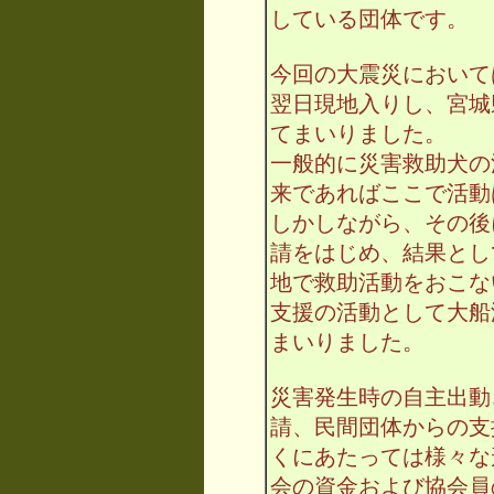
している団体です。
今回の大震災において
翌日現地入りし、宮城
てまいりました。
一般的に災害救助犬の
来であればここで活動
しかしながら、その後
請をはじめ、結果とし
地で救助活動をおこな
支援の活動として大船
まいりました。
災害発生時の自主出動
請、民間団体からの支
くにあたっては様々な
会の資金および協会員