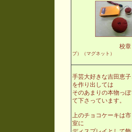
校章
プ）（マグネット）
手芸大好きな吉田恵子
を作り出しては
そのあまりの本物っぽ
て下さっています。
上のチョコケーキは市
室に
ディスプレイとして飾