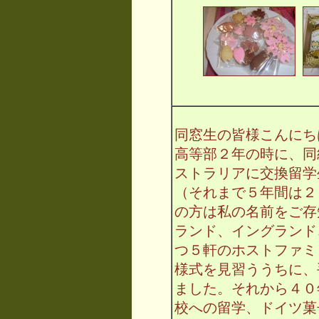
同窓生の皆様こんにち
高等部２年の時に、同
ストラリアに交換留学
（それまで５年間は２
の方は私の名前をご存
ランド、イングランド
つ５軒のホストファミ
様式を見習ううちに、
ました。それから４０
校への留学、ドイツ菓