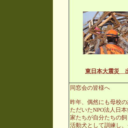
東日本大震災 
同窓会の皆様へ
昨年、偶然にも母校の
ただいたNPO法人日
家たちが自分たちの飼
活動犬として訓練し、