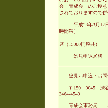
会「青成会」のご厚意
されておりますので併
平成23年3月12
時開演）
１
席（15000円税共）
総見申込〆切 ： 
総見お申込・お
〒150－0045 渋谷
3464-4549
青成会事務局 