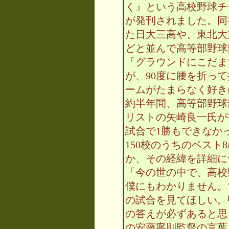
く』という高校野球チ
が発刊されました。同
た日大三高や、東北大
どと並んで高等部野球
「グラウンドにこだま
が、90度に腰を折っ
ームがたまらなく好き
約半年間、高等部野球
リストの矢崎良一氏が
試合で1勝もできなか
150校のうちのベスト
か、その経緯を詳細に
「今の世の中で、高校
僕にもわかりません。
の試合を見てほしい。
の答えが必ずあると思
の安藤寧則監督の言葉