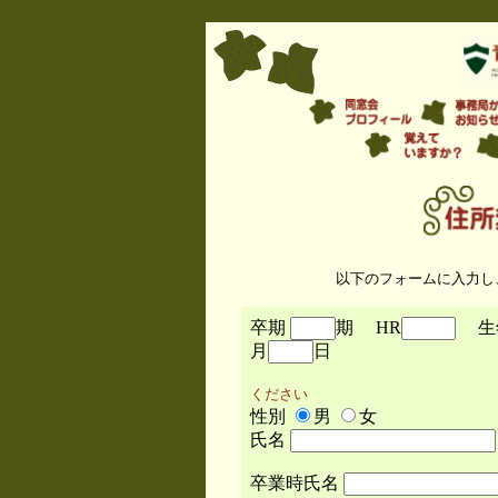
以下のフォームに入力し
卒期
期 HR
生
月
日
ください
性別
男
女
氏名
卒業時氏名