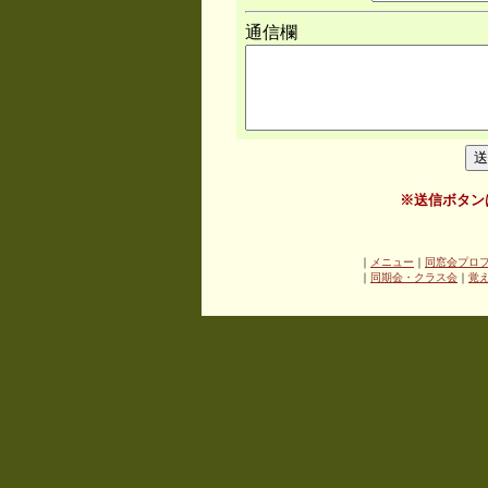
通信欄
※送信ボタン
｜
メニュー
｜
同窓会プロ
｜
同期会・クラス会
｜
覚