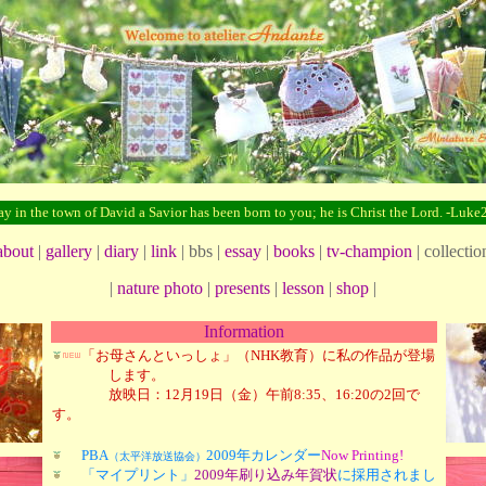
y in the town of David a Savior has been born to you; he is Christ the Lord. -Luke
about
|
gallery
|
diary
|
link
| bbs |
essay
|
books
|
tv-champion
| collection
|
nature photo
|
presents
|
lesson
|
shop
|
Information
「お母さんといっしょ」（NHK教育）に私の作品が登場
します。
放映日：12月19日（金）午前8:35、16:20の2回で
す。
PBA
2009年カレンダー
Now Printing!
（太平洋放送協会）
「マイプリント」
2009年刷り込み年賀状
に採用されまし