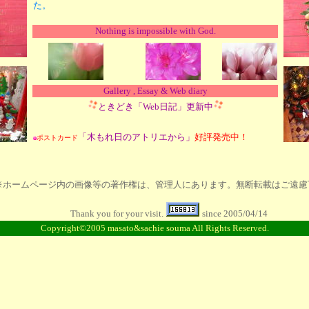
た。
Nothing is impossible with God.
Gallery , Essay & Web diary
ときどき
「Web日記」
更新中
「木もれ日のアトリエから」
好評発売中！
ポストカード
※ホームページ内の画像等の著作権は、管理人にあります。無断転載はご遠慮
Thank you for your visit.
since 2005/04/14
Copyright©2005 masato&sachie souma All Rights Reserved.