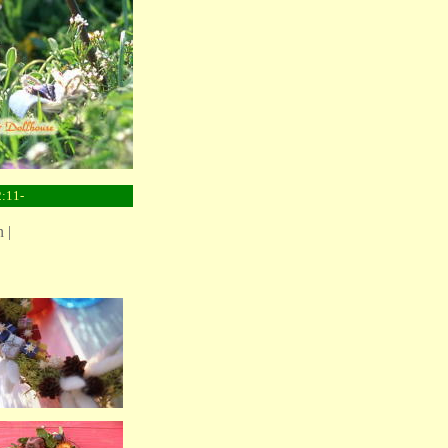
2:11-
 |