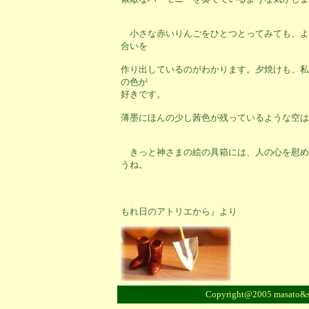
小さな赤いりんごをひとつとってみても、よ
合いを
作り出しているのがわかります。夕焼けも、私
の色が
好きです。
薄墨にほんの少し茜色が残っているような空は
きっと神さまの絵の具箱には、人の心を慰め
うね。
フォトエ
もれ日のアトリエから』より
Copyright@2005 masato&sa