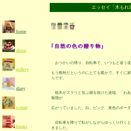
エッセイ「木もれ
home
about
おつかいの帰り、自転車で、いつもと違う道
gallery
もう晩秋だというのにとても暖かで、すぐに家
らです。
diary
植木がズラリと並ぶ畑を抜けた途端、「わあ
菊畑が
e-mail
広がっていました。白、ピンク、黄色のボーダ
自転車を降りて転がしながらゆっくり行くと
books
きました。