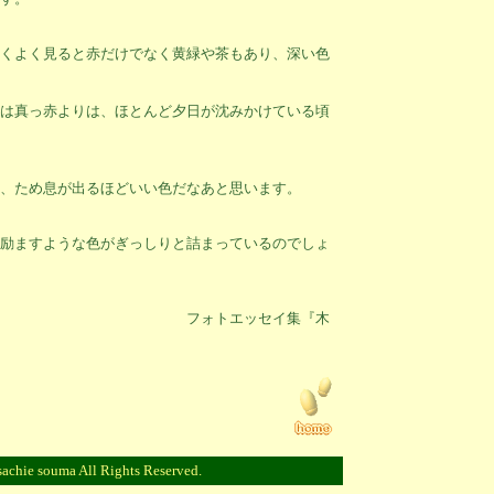
くよく見ると赤だけでなく黄緑や茶もあり、深い色
は真っ赤よりは、ほとんど夕日が沈みかけている頃
、ため息が出るほどいい色だなあと思います。
励ますような色がぎっしりと詰まっているのでしょ
ッセイ集『木
chie souma All Rights Reserved.