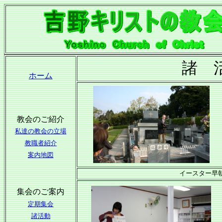
諸 
ホーム
教会のご紹介
私達の教会の立場
教職者紹介
案内地図
イースター早
集会のご案内
定期集会
諸活動