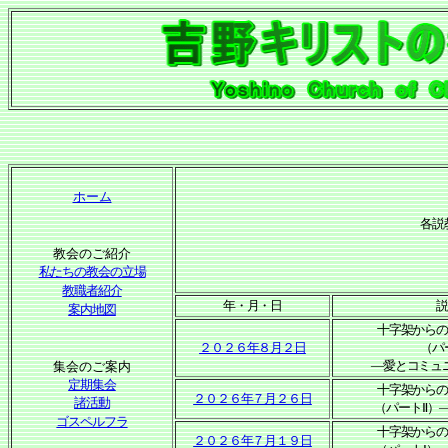
ホーム
各説
教会のご紹介
私たちの教会の立場
教職者紹介
年・月・日
案内地図
十字架から
２０２６年８月２日
（パ
―愛とコミュ
集会のご案内
定期集会
十字架から
２０２６年７月２６日
諸活動
（パートⅡ）
ゴスペルフラ
十字架から
２０２６年７月１９日