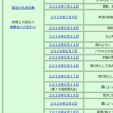
（パートⅠ）
２０２６年７月１２日
賛歌。
最近の礼拝説教
２０２６年７月５日
本当の自
外部との交わり
他教会との交わ
り
２０２６年６月２８日
深
２０２６年６月２１日
父と
２０２６年６月１４日
花のように
２０２６年６月７日
パウロとの
２０２６年５月３１日
約束の
２０２６年５月２４日
世の光として歩
２０２６年５月１７日
世の光と
２０２６年５月１４日
愛によ
（第７５回全国大会）
２０２６年５月１０日
見ずに
２０２６年５月３日
愛によ
２０２６年４月２６日
真理の柱と