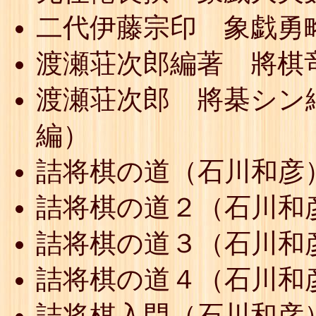
二代伊藤宗印 象戯勇
渡瀬荘次郎編著 將棋
渡瀬荘次郎 將棊シン
編）
詰将棋の道（石川和彦
詰将棋の道２（石川和
詰将棋の道３（石川和
詰将棋の道４（石川和
詰将棋入門（石川和彦