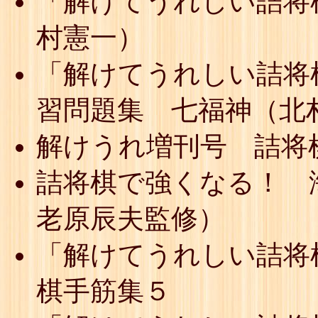
「解けてうれしい詰将
村憲一）
「解けてうれしい詰将
習問題集 七福神（北
解けうれ増刊号 詰将
詰将棋で強くなる！ 海
老原辰夫監修）
「解けてうれしい詰将
棋手筋集５