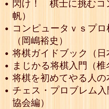
閃け！ 棋士に挑むコ
帆）
コンピュータｖｓプロ
（岡嶋裕史）
将棋ガイドブック（日
まじかる将棋入門（椎
将棋を初めてやる人の
チェス・プロブレム入
協会編）