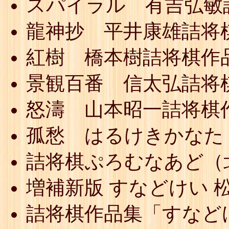
スパイラル 有吉弘敏
龍神抄 平井康雄詰将
紅樹 橋本樹詰将棋作
景観百番 信太弘詰将
怒濤 山本昭一詰将棋
孤愁 はるけきかなた
詰将棋ぷろむなあど（
増補新版 すなどけい 
詰将棋作品集「すなど