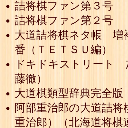
詰将棋ファン第３号
詰将棋ファン第２号
大道詰将棋ネタ帳 増
番（ＴＥＴＳＵ編）
ドキドキストリート 
藤徹）
大道棋類型辞典完全版
阿部重治郎の大道詰将
重治郎）（北海道将棋