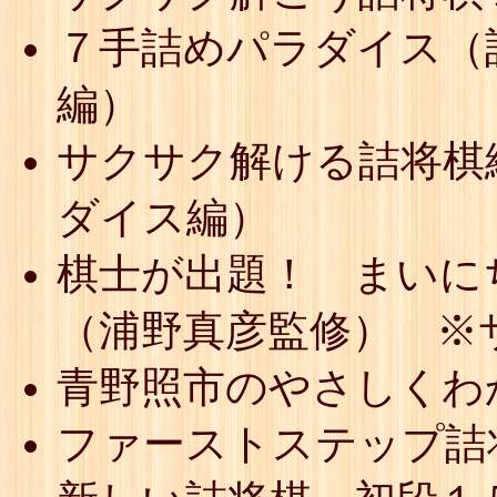
７手詰めパラダイス（
編）
サクサク解ける詰将棋
ダイス編）
棋士が出題！ まいに
（浦野真彦監修） ※
青野照市のやさしくわ
ファーストステップ詰