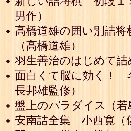
新しい詰将棋 初段１
男作）
高橋道雄の囲い別詰将
（高橋道雄）
羽生善治のはじめて詰
面白くて脳に効く！ 
長邦雄監修）
盤上のパラダイス（若
安南詰全集 小西寛（