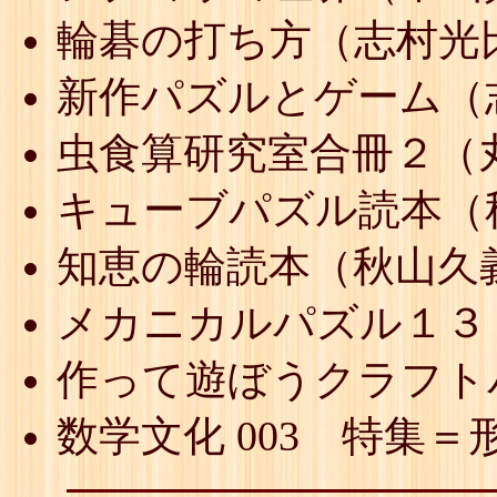
輪碁の打ち方（志村光
新作パズルとゲーム（
虫食算研究室合冊２（
キューブパズル読本（
知恵の輪読本（秋山久
メカニカルパズル１３
作って遊ぼうクラフト
数学文化 003 特集