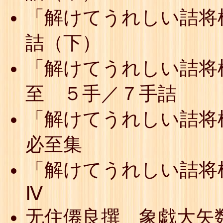
「解けてうれしい詰将
詰（下）
「解けてうれしい詰将
至 ５手／７手詰
「解けてうれしい詰将
必至集
「解けてうれしい詰将
Ⅳ
无住僊良撰 象戯大矢