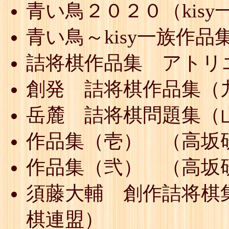
青い鳥２０２０（kisy
青い鳥～kisy一族作品
詰将棋作品集 アトリ
創発 詰将棋作品集（
岳麓 詰将棋問題集（
作品集（壱） （高坂
作品集（弐） （高坂
須藤大輔 創作詰将棋
棋連盟）