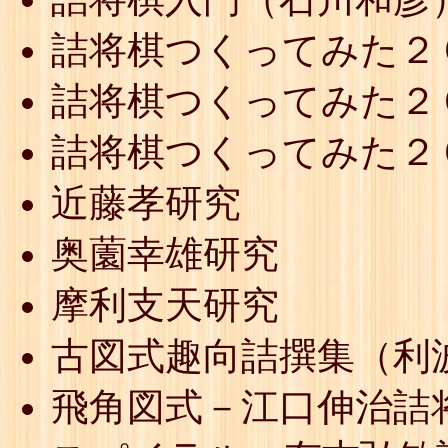
詰将棋つくってみた２
詰将棋つくってみた２
詰将棋つくってみた２
近藤孝研究
奥薗幸雄研究
摩利支天研究
古図式趣向詰撰集（利
飛角図式－江口伸治詰