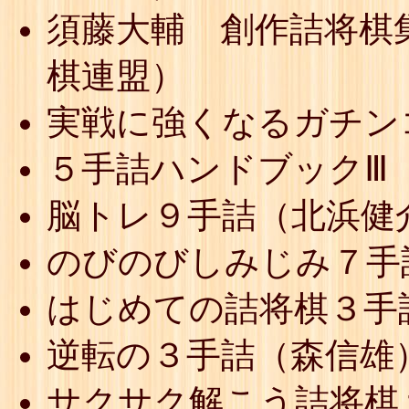
須藤大輔 創作詰将棋
棋連盟）
実戦に強くなるガチン
５手詰ハンドブックⅢ
脳トレ９手詰（北浜健
のびのびしみじみ７手
はじめての詰将棋３手
逆転の３手詰（森信雄
サクサク解こう詰将棋