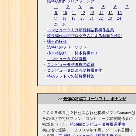
・
詰将棋創作プログラミング
１
２
３
４
５
６
７
９
10
11
12
13
14
15
16
17
18
19
20
21
22
23
24
25
26
・
コンピュータ向け超難解詰将棋作品集
・
超長編作品のプログラムによる解図と検討
・
裸玉の検証
・
詰将棋のフリーソフト
・
柿木将棋IX
柿木将棋VIII
・
コンピュータで詰将棋
・
コンピュータ詰将棋の課題
・
コンピュータによる詰将棋創作
・
将棋ソフトでの詰将棋解答
>>
最強の将棋フリーソフト、ボナンザ
２００５年６月２日公開された将棋ソフトBonanza
その強さで将棋ファン、コンピュータ将棋関係者に
衝撃を与えた。
第16回コンピュータ将棋選手権
、
初出場で優勝！ ２００９年１月、ソースも公開で