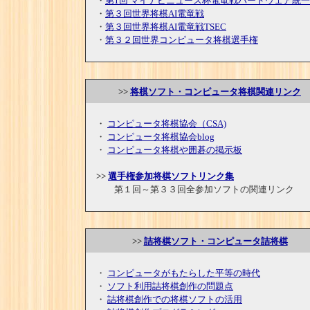
・
第1回 マイナビニュース杯電竜戦ハードウェア統
・
第３回世界将棋AI電竜戦
・
第３回世界将棋AI電竜戦TSEC
・
第３２回世界コンピュータ将棋選手権
>>
将棋ソフト・コンピュータ将棋関連リンク
・
コンピュータ将棋協会（CSA)
・
コンピュータ将棋協会blog
・
コンピュータ将棋や囲碁の掲示板
>>
選手権参加将棋ソフトリンク集
第１回～第３３回全参加ソフトの関連リンク
>>
詰将棋ソフト・コンピュータ詰将棋
・
コンピュータがもたらした平等の時代
・
ソフト利用詰将棋創作の問題点
・
詰将棋創作での将棋ソフトの活用