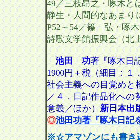
49
／三枝昂之・啄木と
静生・人間的なあまり
P52
～
54
／篠 弘・啄木
詩歌文学館振興会（北
池田 功
著『啄木日
1900
円＋税（細目：１
社会主義への目覚めと
／４．日記作品化への
意義／ほか）
新日本出
◎
池田功著『啄木日記
※☆アマゾンにも書き