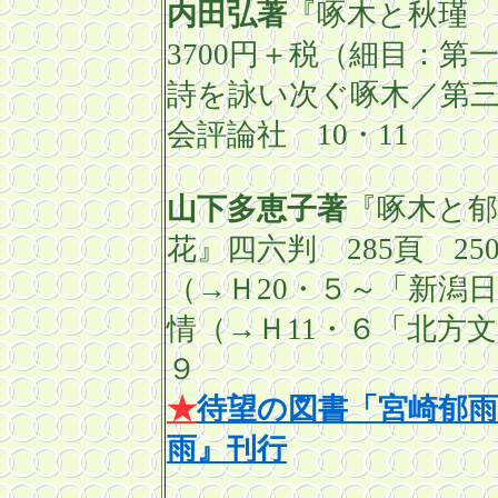
内田弘著
『啄木と秋瑾 
3700
円＋税（細目：第
詩を詠い次ぐ啄木／第
会評論社
10・
11
山下多恵子著
『啄木と
花』四六判
285
頁
25
（→Ｈ
20
・５～「新潟
情（→Ｈ
11
・６「北方
９
★
待望の図書「宮崎郁雨
雨』刊行