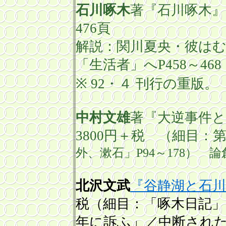
石川啄木
著『石川啄木
476
頁
解説：関川夏央・彼は
「生活者」へ
P458
～
468
※ 92・４ 刊行の重
中村文雄
著『大逆事件と
3800
円＋税 （細目：
外、漱石」
P94
～
178
） 
北沢文武
『谷静湖と石川
税（細目：「啄木日記
年に訴ふ」／中断され