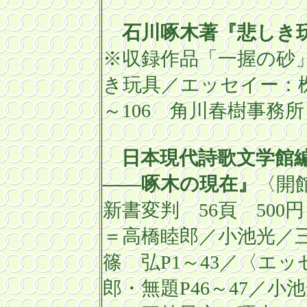
石川啄木
著『悲しき
※収録作品「一握の砂
き玩具／エッセイー：
～
106
角川春樹事務
日本現代詩歌文学館
――啄木の現在』
〈開
新書変判
56
頁
500
円
＝高橋睦郎／小池光／
篠 弘
P1
～
43
／〈エッ
郎・無題
P46
～
47
／小池