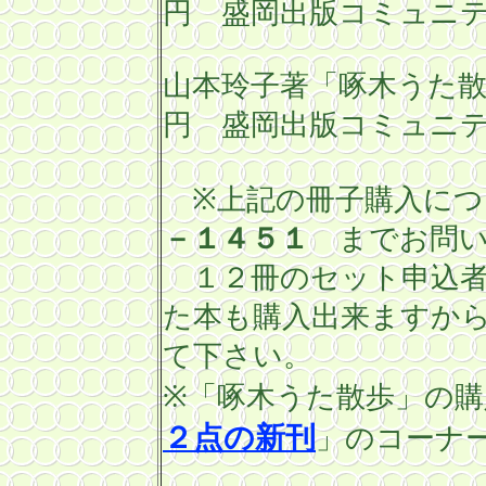
円 盛岡出版コミュニテ
山本玲子著「啄木うた
円 盛岡出版コミュニテ
※上記の冊子購入につ
－１４５１
までお問い
１２冊のセット申込者
た本も購入出来ますか
て下さい。
※「啄木うた散歩」の
２点の新刊
」のコーナ