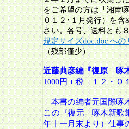
をご希望の方は「湘南
０１２･１月発行）を含
さい。各号、送料とも
規定サイズdoc.doc へ
（残部僅少）
近藤典彦編『復原 啄
1000円＋税 １２・０
本書の編者元国際啄
この『復元 啄木新歌
年十一月末より）仕事