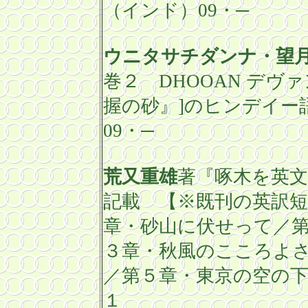
（インド）
09
・─
ウニタサチダンナ・望
巻２
DHOOAN
デヴァ
握の砂』
]
のヒンデイー
09
・─
荒又重雄
著『啄木を英
記載 【※既刊の英訳
章・砂山に伏せって／
３章・秋風のこころよ
／第５章・東京の空の
１