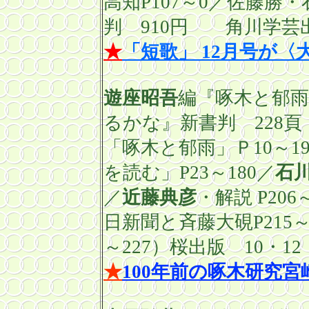
高知
P107
～
0
／佐藤勝・
判
910
円 角川学芸出
★
「短歌」 12月号が
遊座昭吾
編『啄木と郁
るかな』新書判
228
「啄木と郁雨」Ｐ
10
～
1
を読む」
P23
～
180
／
石
／
近藤典彦
・解説
P206
日新聞と斉藤大硯
P215
～
227
）桜出版 10
・
12
★
100年前の啄木研究