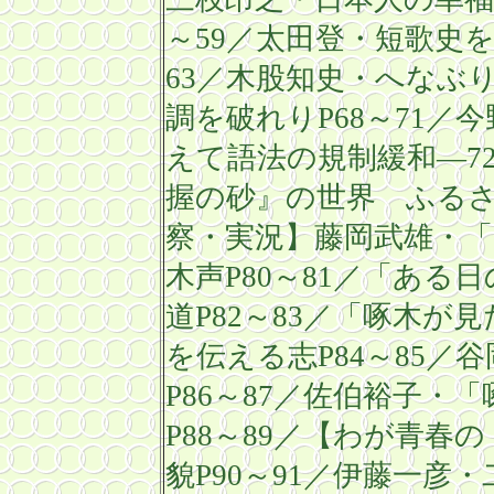
～
59
／太田登・短歌史
63
／木股知史・へなぶ
調を破れり
P68
～
71
／今
えて語法の規
制緩和―
7
握の砂』の世界 ふる
察・
実況】藤岡武雄・
木声
P80
～
81
／「ある日
道
P82
～
83
／「啄木が見
を伝える志
P84
～
85
／谷
P86
～
87
／佐伯裕子・「
P88
～
89
／【わが青春の
貌
P90
～
91
／伊藤一彦・