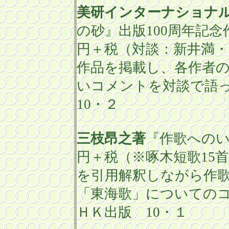
美研インターナショナ
の砂』出版
100
周年記念
円＋税（対談：新井満・山
作品を掲載し、各作者
いコメントを対談で語
10
・２
三枝昂之著
『作歌への
円＋税（※啄木短歌
15
を引用解釈しながら作
「東海歌」についての
ＨＫ出版
10
・１