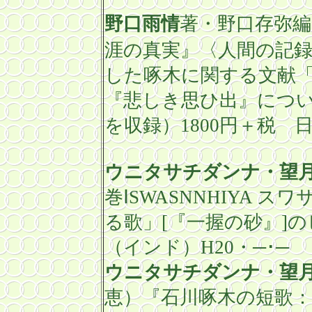
野口雨情
著・野口存弥
涯の真実』〈人間の記
した啄木に関する文献
『悲しき思ひ出』につ
を収録）
1800
円＋税 日
ウニタサチダンナ・望
巻Ⅰ
SWASNNHIYA
スワ
る歌」
[
『一握の砂』
]
の
（インド）
H20
・─･─
ウニタサチダンナ・望
恵）『石川啄木の短歌