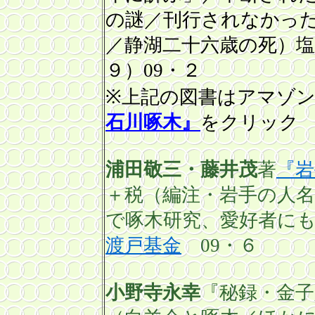
の謎／刊行されなかっ
／静湖二十六歳の死）
９）
09・
２
※上記の図書はアマゾ
石川啄木』
をクリック
浦田敬三・藤井茂
著
『岩
＋税（編注・岩手の人
で啄木研究、愛好者に
渡戸基金
09
・６
小野寺永幸
『秘録・金