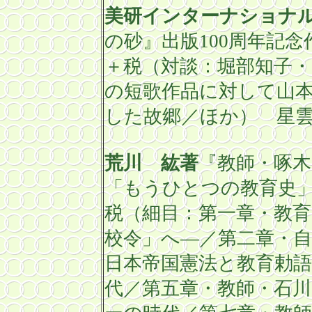
美研インターナショナ
の砂』出版
100
周年記念
＋税（対談：堀部知子・
の短歌作品に対して山
した故郷／ほか） 星雲
荒川 紘著
『教師・啄
「もうひとつの教育史
税（細目：第一章・教
校令」へ―／第二章・
日本帝国憲法と教育勅語
代／第五章・教師・石川