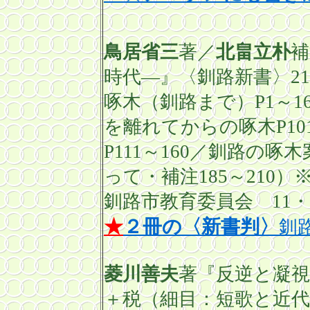
鳥居省三
著／
北畠立朴
補
時代―』〈釧路新書〉
21
啄木（釧路まで）
P1
～
1
を離れてからの啄木
P10
P111
～
160
／釧路の啄木
って・補注
185
～
210
）
釧路市教育委員会 11
・
★
２冊の〈新書判〉
釧
菱川善夫
著『反逆と凝
＋税（細目：短歌と近