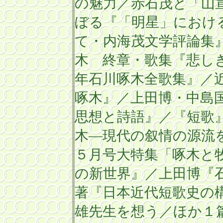
の魅力／赤石茂と「山
ぼる『「明星」におけ
て・内海茂文学
評論集
木 終章・歌集『悲し
年石川啄
木全歌集』／
啄木』／上田博・中島
思想と詩語』／『短歌
木―現代の叙情の源流
５月号大特集「啄木と
の新世界』／上田博『
著『日本近代短歌史の
雄先生を想う／ほか１