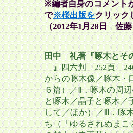
※編者自身のコメント
で
※桜出版を
クリック
（2012年1月28日 佐
田中 礼
著『啄木とそ
―』
四六判
252
頁
24
からの啄木像／啄木・
６篇）／Ⅱ．啄木の周
と啄木／晶子と啄木／
して／ほか）／Ⅲ．啄
ち（「ゆるされぬまこ