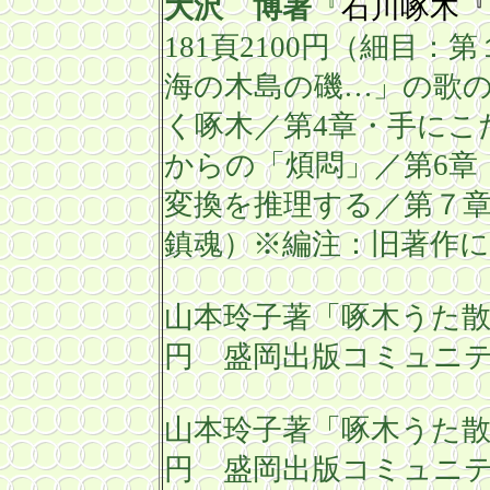
大沢 博著
『
石川啄木『
181
頁
2100
円（細目：第
海の木島の磯…」の歌
く啄木／第
4
章・手にこ
からの「煩悶」／第
6
章
変換を推理する
／第７
鎮魂）※編注：旧著作に
山本玲子著「
啄木うた散
円 盛岡出版コミュニテ
山本玲子著「啄木うた
円 盛岡出版コミュニテ