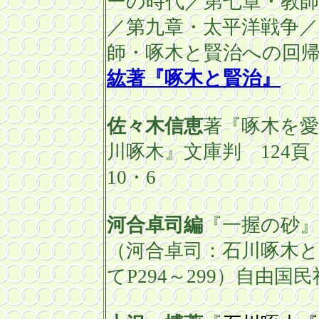
ーの時代／第七章・教師
／第九章・
太平洋戦争／
師・啄木と賢治への回帰
紘著『啄木と賢治』
佐々木信恵
著『啄木を
川啄木』文庫判
124
10・6
河合卓司編
『一握の砂
（河合卓司：石川啄木
て
P294
～
299
）自由国民