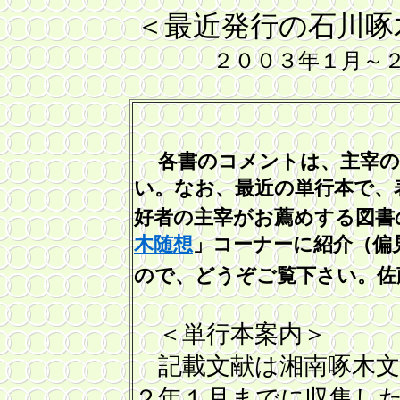
＜
最近発
行の石川啄
２００３年１月～
各書のコメントは、主宰の
い。なお、最近の単行本で、
好者の主宰がお薦めする図書
木随想
」コーナーに紹介（偏
ので、どうぞご覧下さい。佐
＜単行本案内＞
記載文献は湘南啄木文
２年１月までに収集し