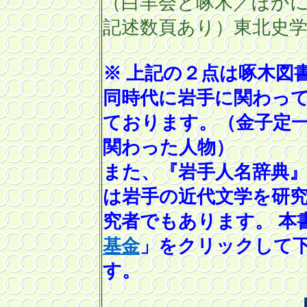
（白羊会と啄木／ほか
記述数頁あり）東北史
※ 上記の２点は啄木図
同時代に岩手に関わっ
ております。（金子定
関わった人物）
また、『岩手人名辞典
は岩手の近代文学を研
究者でもあります。 本
基金
」をクリックして
す。