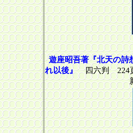
遊座昭吾著『北天の詩
れ以後』
四六判 22