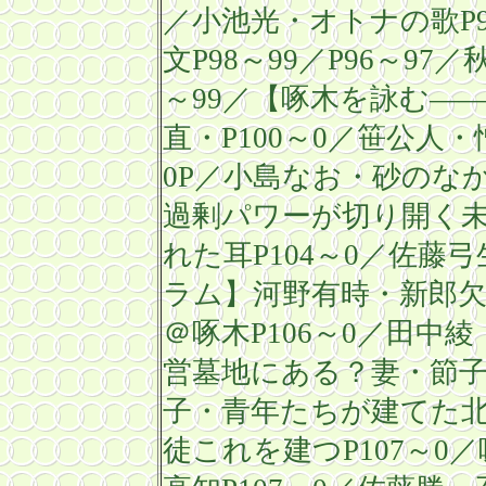
／小池光・オトナ
の歌
P
文
P98
～
99
／
P96
～
97
／
～
99
／【啄木を詠む―
直・
P100
～
0
／笹公人・
0P
／小島なお・砂のな
過剰パワーが切り開く
れた耳
P104
～
0
／佐藤弓
ラム】河野有時・新郎
＠啄木
P106
～
0
／田中綾
営墓地にあ
る？妻・節
子・青年たちが建てた
徒これを建つ
P107
～
0
／