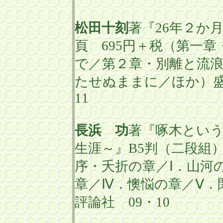
松田十刻
著『
26
年２か
頁
695
円＋税（第一章
で／第２章・別離と流
たせぬままに／ほか）
11
長浜 功
著『啄木とい
生涯～』
B5
判（二段組
序・夭折の章／Ⅰ．山河
章／Ⅳ．懊悩の章／Ⅴ．
評論社 09・
10