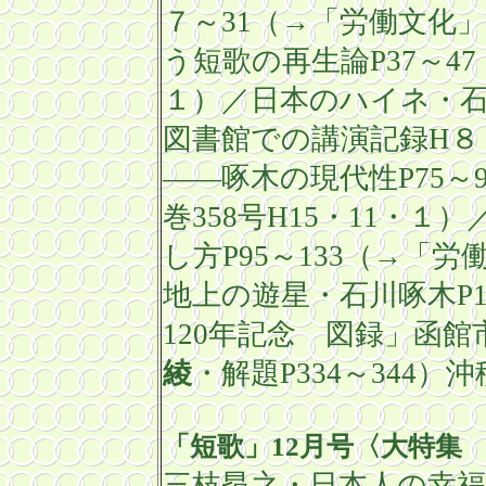
７～
31
（→「労働文化」
う短歌の再生論
P37
～
47
１）／日本のハイネ・
図書館での講
演記録
H
８
――啄木の現代性
P75
～
巻
358
号
H15
・
11
・１）
し方
P95
～
133
（→「労
地上の遊星・石川啄木
P
120
年記念 図録」函館
綾
・解題
P334
～
344
）沖
「短歌」
12
月号〈大特集
三枝昂之・日本人の幸