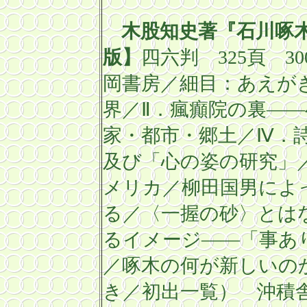
木股知史
著『石川啄
版】
四六判
325
頁
30
岡書房／細目：あえが
界／Ⅱ．瘋癲院の裏―
家・都市・郷土／Ⅳ．
及び「心の姿の研究」
メリカ／柳田国男によ
る／〈一握の砂〉とは
るイメージ――「事あ
／啄木の何が新しいの
き／初出一覧） 沖積