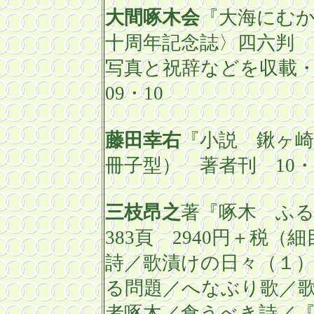
大間啄木会
『大海にむ
十周年記念誌〉四六判 
写真と祝辞などを収載
09
・
10
藤田幸右
『小説 鍬ヶ
冊子型） 著者刊
10
・
三枝昂之
著『啄木 ふ
383
頁
2940
円＋税（細
詩／歌漬けの日々（１
る問題／へなぶり歌／
者啄木／食うべき詩／『