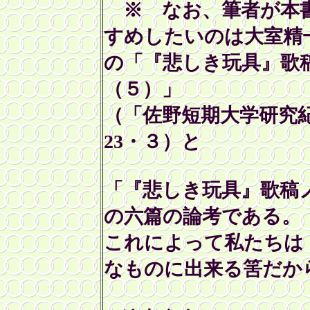
※ なお、筆者が本
すめしたいのは大室精
の「『悲しき玩具』歌
（５）」
（「佐野短期大学研究紀
23・３）と
「『悲しき玩具』歌稿ノ
の六篇の論考である。
これによって私たちは
なものに出来る筈だか