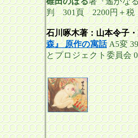
碓田のぼる
著『遙かな
判
301
頁
2200
円＋税
石川啄木著：山本令子・
森』 原作の寓話
A5変 
とプロジェクト委員会 0