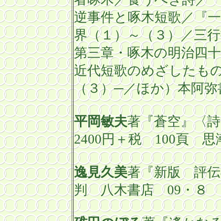
逆事件と啄木短歌／『一
界（１）～（３）／三
第三章・啄木
の明治四
近代短歌のめざしたもの
（３）
─／ほか）本阿
平岡敏夫
著『蒼空』〈詩
2400
円＋税
100
頁 
逸見久美
著『新版 評伝
判 八木書店 09
・８