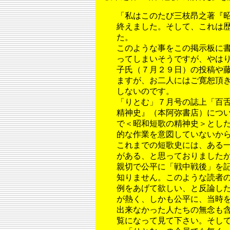
「私はこのたび三枝昂之著『
終えました。そして、これは
た。
このような事をこの掲示板に
ってしまいそうですが、やは
子氏（７月２９日）の投稿や
ますが、お二人にはご寛恕頂
しないのです。
「りとむ」７月号の誌上「百
精神史』（本阿弥書店）につ
で＜昭和短歌の精神史＞とし
的な作業を意図していないか
これまでの短歌史には、ある
がある、と思っておりました
親切で公平に「戦中戦後」を
知りません。このような読者
例をあげて欲しい、と反論し
が熱く、しかも公平に、当時
出来なかった人たちの無念も
覧になって見て下さい。そし