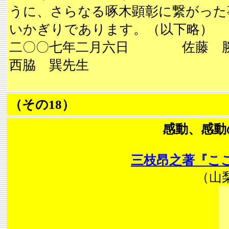
うに、さらなる啄木顕彰に繋がった
いかぎりであります。（以下略）
二〇〇七年二月六日 佐藤 
西脇 巽先生
（その18）
感動、感動
三枝昂之著『こ
（山