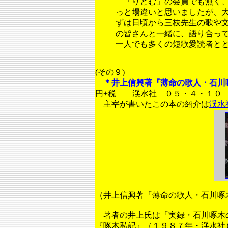
「りとむ」の会員でも無く、
っと場違いと思いましたが、
ずは日頃から三枝先生の歌や
の皆さんと一緒に、語り合っ
一人でも多くの短歌愛読者と
(その９)
＊井上信興著『薄命の歌人・石川
円+税 渓水社 ０５・４・１０
主宰が書いたこの本の紹介は
渓水
（井上信興著『薄命の歌人・石川啄
著者の井上氏は『実録・石川啄木
『啄木私記』（１９８７年・渓水社