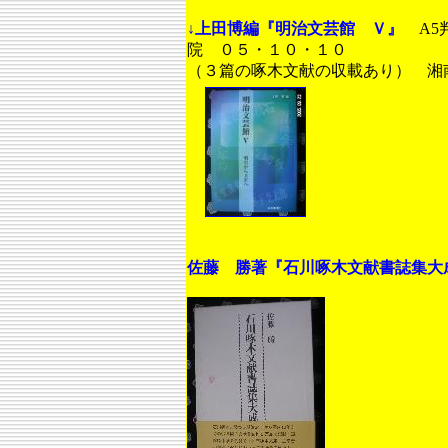
↓上田博編『明治文芸館 Ｖ』
A5
院 ０５・１０・１０
（３篇の啄木文献の収載あり） 湘
佐藤 勝著『石川啄木文献書誌集大