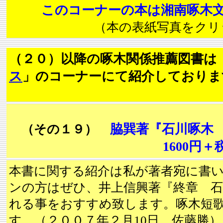
このコーナーの本は湘南啄木文
（本の表紙写真をクリ
（２０）以降の啄木関係推薦図書は
ス
」のコーナーにて紹介しておりま
脇巽著『石川啄木 
（その１９）
1600円
本書に関する紹介は私が著者宛に書
ンの方はぜひ、井上信興著『終章 
れる事をおすすめ致します。啄木短
す。（２００７年２月10日 佐藤勝）