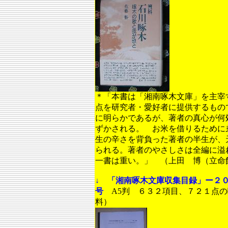
＊「本書は「湘南啄木文庫」を主宰
点を研究者・愛好者に提供するもの
に明らかであるが、著者の真心が何
ずかされる。 お米を借りるために
生の辛さを背負った著者の半生が、
られる。著者のやさしさは全編に溢
一書は重い。」 （上田 博（立命
↓ 「湘南啄木文庫収集目録」ー２００
号
A5判 ６３２項目、７２１点
料）