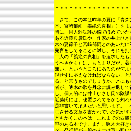
＊＊＊＊＊＊＊＊＊＊＊＊＊＊＊＊
さて、この本は昨年の夏に「青森
木、宮崎郁雨 義絶の真相」）をま
時に、同人雑誌評の欄でほめていた
ある近藤典彦氏や、作家の井上ひさ
木の妻節子と宮崎郁雨とのあいだに
発言をしてることに対し、それを批
二人の「義絶の真相」を追求したも
うべきかも）は、もとよりだが、著
無い、というところにあるのが何よ
視せずに応えなければならない、と
る、と言うものでしょうか。とにも
者が、啄木の歌を丹念に読み返して
し、個人的には井上ひさし氏の陰謀
近藤氏には、秘匿されてるかも知れ
是非書いて頂きたいと思います。 
じさせる文章を書かれていた気が
ともかくこの本は、これまでの西脇
容のある本です。また、啄木大好き
が、発行所が一般の人には買い難い