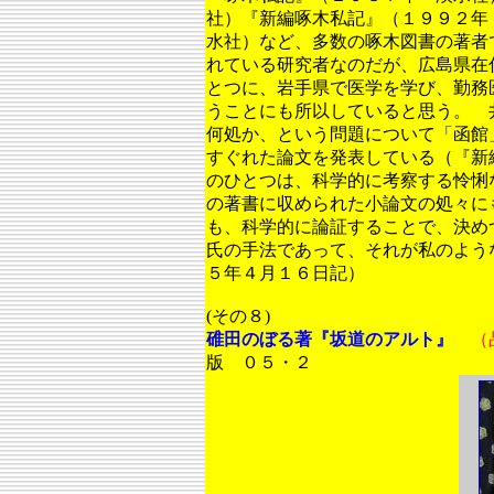
社）『新編啄木私記』（１９９２年
水社）など、多数の啄木図書の著者
れている研究者なのだが、広島県在
とつに、岩手県で医学を学び、勤務
うことにも所以していると思う。 
何処か、という問題について「函館
すぐれた論文を発表している（『新
のひとつは、科学的に考察する怜悧
の著書に収められた小論文の処々に
も、科学的に論証することで、決め
氏の手法であって、それが私のよう
５年４月１６日記）
(その８)
碓田のぼる著『坂道のアルト』
（
版 ０５・２