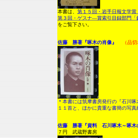
本書は、
第１５回・岩手日報文学賞
第３回・ゲスナ―賞索引目録部門「
をご覧下さい。
佐
藤 勝著『
啄木の肖像』
（品切
＊本書には筑摩書房発行の『石川啄
１１首と、ほかに貴重な書簡の写真
佐藤 勝著『資料 石川啄木～啄
７円 武蔵野書房