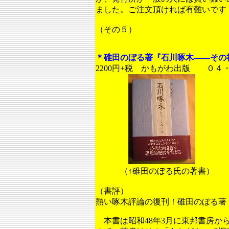
ました。ご注文頂ければ有難いです
（その５）
＊碓田のぼる著『石川啄木――その
2200円+税 かもがわ出版 ０４
（↑碓田のぼる氏の著書）
（書評）
熱い啄木評論の復刊！碓田のぼる著
本書は昭和48年3月に東邦書房か