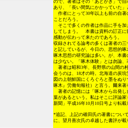
ので、著者はその「あとがき」で旧
あり、「長い間気にかかっていた」
作者にとって30年以上も前の自著
ことだろう。
そこで多くの作者は作品に手を加
してしまう。 本書は資料の訂正に
感動が伝わって来たのであろう。
収録されてる論考の多くは著者の三
と記しているが、今日の、思想的啄
啄木思想の研究論は多い。が、本書
は少ない。「啄木体験」とは勿論、
著者は昭和3年、長野県の山間の村
会うのは、18才の時。北海道の炭
図の上朝鮮国にくろぐろと墨をぬり
啄木』労働旬報社）と言う。爾来著
著者の記憶には「啄木から出発し
葉があるという。私はそこに評論
新聞」平成16年10月10日号より転
*追記、上記の碓田氏の著書につい
に、望月善次氏の卓越した書評が載