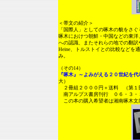
＜帯文の紹介＞
「国際人」としての啄木の貌をさぐ
啄木におけつ朝鮮・中国などの東洋
への認識、またそれらの地での翻訳や
Heine、トルストイとの比較など
み。
（その14）
『啄木』～よみがえる２０世紀を代
大）
２冊組２０００円＋送料 （第１部1
南アルプス書房刊行 ０６・３・
この本の購入希望者は湘南啄木文