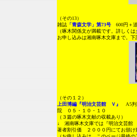
（その13）
雑誌
「青森文学」第73号
600円＋
（啄木関係文が満載です。詳しくは
お申し込みは湘南啄木文庫まで。下
（その１２）
上田博編『明治文芸館 Ｖ』
A5判
院 ０５・１０・１０
（３篇の啄木文献の収載あり）
↓ 湘南啄木文庫では『明治文芸館
著者割引価 ２０００円にてお頒け
（お申し込みは、このページ最終の