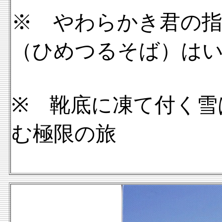
※ やわらかき君の
（ひめつるそば）は
※ 靴底に凍て付く雪
む極限の旅