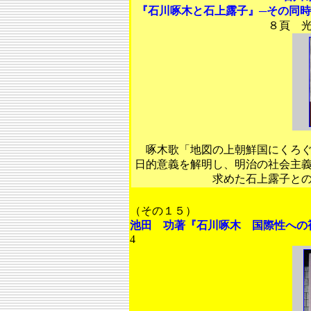
『石川啄木と石上露子』─その同
８頁 
啄木歌「地図の上朝鮮国にくろぐ
日的意義を解明し、明治の社会主
求めた石上露子と
（その１５）
池田 功著『石川啄木 国際性への
4