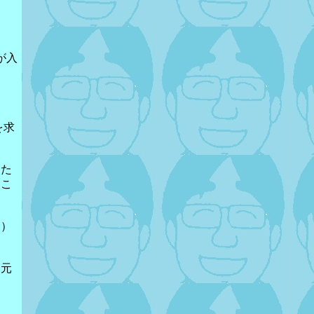
が入
を求
いた
たこ
す）
て元
、
、