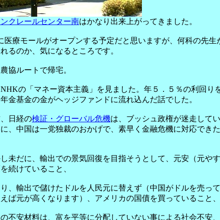
ランクレールセンター南
はかなり出来上がってきました。
月に医療モールがオープンする予定だと思いますが、何科の先生
されるのか、気になるところです。
田農協ルートで帰宅。
はNHKの「マネー資本主義」を見ました。年５．５％の利回り
て年金基金の金がヘッジファンドに流れ込んだ話でした。
方、日経の
検証・グローバル危機
は、ブッシュ政権が迷走して
ろに、中国は一党独裁のおかげで、素早く金融危機に対応でき
、
かし未だに、輸出での景気回復を目指そうとして、元安（元や
策を続けていること、
まり、輸出で儲けたドルを人民元に替えず（中国がドルを売っ
買えば元が高くなります）、アメリカの国債を買っていること
国の不安材料は、富を平等に分配していない事による社会不安