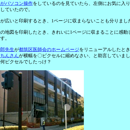
子がパソコン操作
をしているのを見ていたら、左側にお気に入
示していたので。
幅が広いと印刷するとき、1ページに収まらないことも分りまし
楽
の地図を印刷したとき、きれいに1ページに収まることに感動
です。
沙郎先生
が
都筑区医師会のホームページ
をリニューアルしたと
とちんさん
が横幅を〇ピクセルに縮めなさい、と助言していま
、何ピクセルでしたっけ？