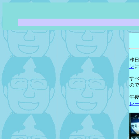
昨
ン
す
の
午
レ