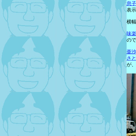
息
表
横
味
の
亜
さ
が