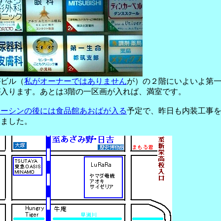
がビル（
私がオーナーではありません
が）の２階にいよいよ第
が入ります。あとは3階の一区画が入れば、満室です。
ョーシンの後には食品館あおばが入る
予定で、昨日も内装工事
いました。