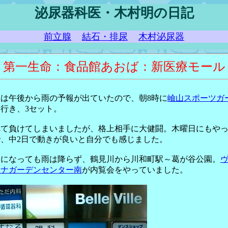
泌尿器科医・木村明の日記
前立腺
結石・排尿
木村泌尿器
第一生命：食品館あおば：新医療モール
日は午後から雨の予報が出ていたので、朝8時に
嶮山スポーツガ
に行き、3セット。
べて負けてしまいましたが、格上相手に大健闘。木曜日にもや
で、中2日で動きが良いと自分でも感じました。
後になっても雨は降らず、鶴見川から川和町駅～葛が谷公園。
ーナガーデンセンター南
が内覧会をやっていました。