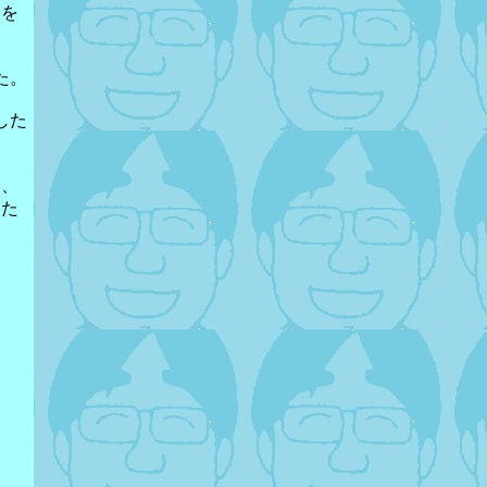
りを
た。
した
き、
した