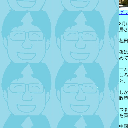
グ
8
居
荏
夜
め
一
こ
と
し
政
つ
を
中