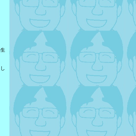
一生
をし