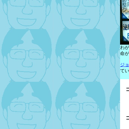
わ
命
ジ
て