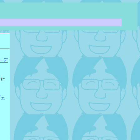
ーデ
った
ヴェ