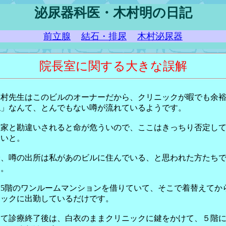
泌尿器科医・木村明の日記
前立腺
結石・排尿
木村泌尿器
院長室に関する大きな誤解
木村先生はこのビルのオーナーだから、クリニックが暇でも余
ね」なんて、とんでもない噂が流れているようです。
産家と勘違いされると命が危ういので、ここはきっちり否定し
ないと。
分、噂の出所は私があのビルに住んでいる、と思われた方たち
う。
は5階のワンルームマンションを借りていて、そこで着替えてか
ニックに出勤しているだけです。
して診療終了後は、白衣のままクリニックに鍵をかけて、５階