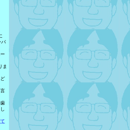
に
ーパ
ペー
りま
など
と言
に歯
まし
びて