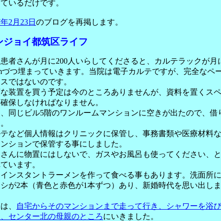
っているだけです。
07年2月23日
のブログを再掲します。
ンジョイ都筑区ライフ
患者さんが月に200人いらしてくださると、カルテラックが月
cmづつ埋まっていきます。当院は電子カルテですが、完全なペ
レスではないのです。
額な装置を買う予定は今のところありませんが、資料を置くス
は確保しなければなりません。
月、同じビル5階のワンルームマンションに空きが出たので、借
た。
ルテなど個人情報はクリニックに保管し、事務書類や医療材料
マンションで保管する事にしました。
家さんに物置にはしないで、ガスやお風呂も使ってください、
れています。
にインスタントラーメンを作って食べる事もあります。洗面所
シが2本（青色と赤色が1本ずつ）あり、新婚時代を思い出し
。
日は、
自宅からそのマンションまで走って行き、シャワーを浴
ら、センター北の母親のところ
にいきました。