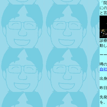
「
に
と
診療
動
ー
噂
自
出
昨
先
を