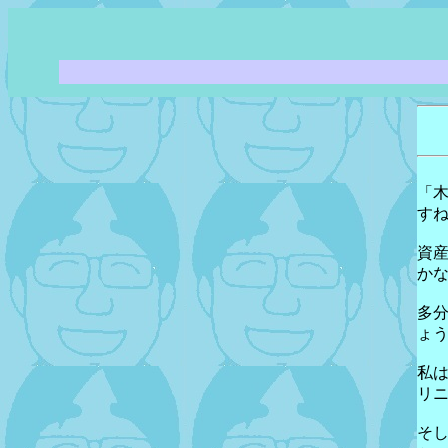
「
す
資
か
多
ょ
私
リ
そ