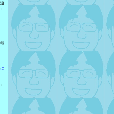
軌道
。」
で移
いに
ん。
、
キ