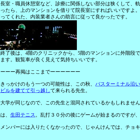
院長室・職員休憩室など、診療に関係しない部分は狭くして、
のったら、上のマンションを借りて院長室にすればいいですよ
言ってくれた、内装業者さんの助言に従って良かったです。
終了後は、4階のクリニックから、5階のマンションに外階段
します。観覧車が良く見えて気持ちいいです。
ーーーー再掲はここまでーーーーーー
のきっかけのもう一つの可能性は、この秋、
バスターミナル沿
社ビルを建てて引っ越し
て来られる先生。
身大学が同じなので、この先生と混同されているかもしれませ
日は、
生田テニス
。乱打３０分の後にゲームが始まるのですが
発メンバーには入りたくなかったので、じゃんけんでは、チョ
。