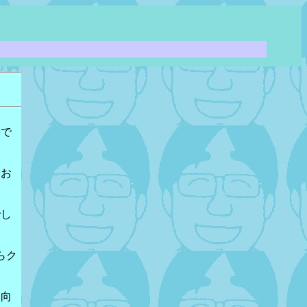
裕で
てお
でし
らク
に向