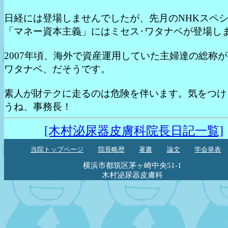
日経には登場しませんでしたが、先月のNHKスペ
「マネー資本主義」にはミセス･ワタナベが登場し
2007年頃、海外で資産運用していた主婦達の総称が
ワタナベ、だそうです。
素人が財テクに走るのは危険を伴います。気をつけ
うね、事務長！
[木村泌尿器皮膚科院長日記一覧]
当院トップページ
院長略歴
著書
論文
学会発表
横浜市都筑区茅ヶ崎中央51-1
木村泌尿器皮膚科