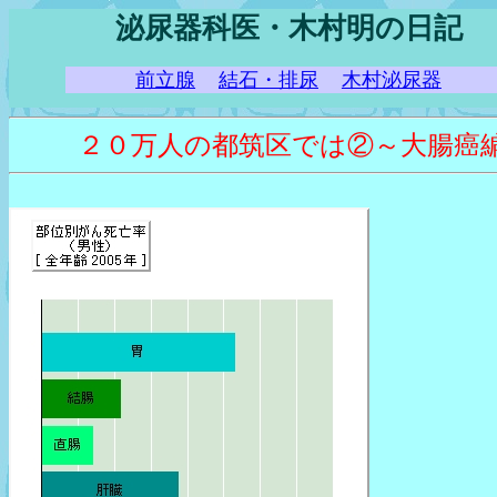
泌尿器科医・木村明の日記
前立腺
結石・排尿
木村泌尿器
２０万人の都筑区では②～大腸癌