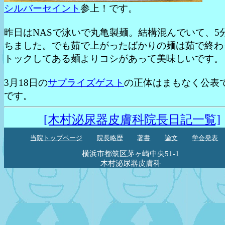
シルバーセイント
参上！です。
昨日はNASで泳いで丸亀製麺。結構混んでいて、5
ちました。でも茹で上がったばかりの麺は茹で終わ
トックしてある麺よりコシがあって美味しいです。
3月18日の
サプライズゲスト
の正体はまもなく公表
です。
[木村泌尿器皮膚科院長日記一覧]
当院トップページ
院長略歴
著書
論文
学会発表
横浜市都筑区茅ヶ崎中央51-1
木村泌尿器皮膚科