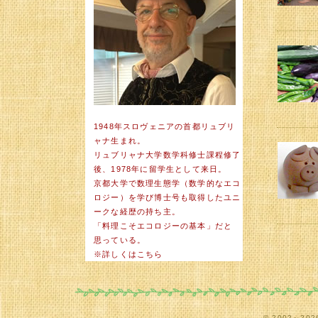
1948年スロヴェニアの首都リュブリ
ャナ生まれ。
リュブリャナ大学数学科修士課程修了
後、1978年に留学生として来日。
京都大学で数理生態学（数学的なエコ
ロジー）を学び博士号も取得したユニ
ークな経歴の持ち主。
「料理こそエコロジーの基本」だと
思っている。
※詳しくは
こちら
© 2002～2026 