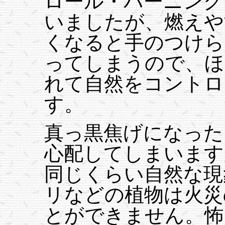
ロール・バーニング
いましたが、燃えや
くなると手のつけら
ってしまうので、ほ
れて自然をコントロ
す。
真っ黒焦げになった
心配してしまいます
同じくらい自然な現
リなどの植物は火災
とができません。怖