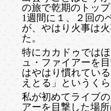
の旅で乾期のトップ
1週間に１、２回の
が、やはり火事は火
た。
特にカカドゥではほ
ュ・ファイアーを目
はやはり慣れている
えとる」というくら
私が初めてライブの
アーを目撃した場所