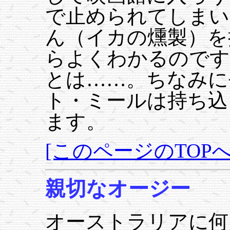
で止められてしまい
ん（イカの燻製）を
らよくわかるのです
とは……。ちなみに
ト・ミールは持ち込
ます。
[このページのTOPへ
親切なオージー
オーストラリアに何