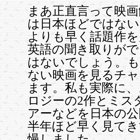
まあ正直言って映画
は日本ほどではない
よりも早く話題作を
英語の聞き取りがで
はないでしょう。も
ない映画を見るチャ
ます。私も実際に、
ロジーの2作とミス
アーなどを日本の公
半年ほど早く見てき
慢しました。