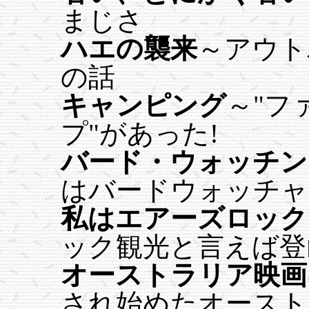
まじさ
ハエの襲来
～アウト
の話
キャンピング
～"フ
プ"があった!
バード・ウォッチン
はバードウォッチャ
私はエアーズロック
ック観光と言えば登
オーストラリア映画
され始めたオースト