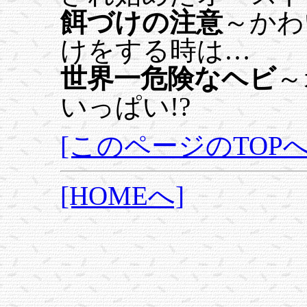
餌づけの注意
～かわ
けをする時は…
世界一危険なヘビ
～
いっぱい!?
[このページのTOPへ
[HOMEへ]