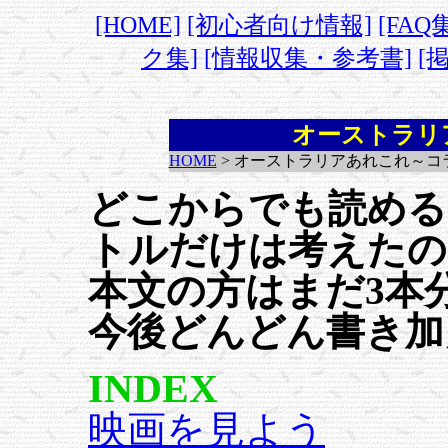
[HOME]
[初心者向け情報]
[FAQ
ク集]
[情報収集・参考書]
[
オーストラリ
HOME
> オーストラリアあれこれ～コ
どこからでも読める
トルだけは考えたの
本文の方はまだ3本
今後どんどん書き加
INDEX
映画を見よう