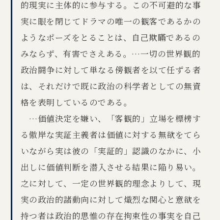
的現実に主体的に参与する。この不可避的な事
実に眼を閉じてドラマの唯一の観客であるかの
ようなポーズをとることは、自己欺瞞であるの
みならず、有害でさえある。…一切の世界観的
政治闘争に対して単なる傍観者を以て任ずる者
は、それだけで既に政治の科学者としての無資
格を表明しているのである。
…価値決定を嫌い、「客観的」立場を標榜す
る傲岸な実証主義者は価値に対する無欲をてら
いながら実は彼の「実証的」認識のなかに、小
出しに価値判断を潜入させる結果に陥り易い。
之に対して、一定の世界観的理念よりして、現
実の政治的諸動向に対して熾烈な関心と意欲を
持つ者は政治的思惟の存在拘束性の事実を自己