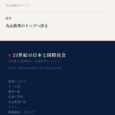
丸山眞男のページ
目次
丸山眞男のトップへ戻る
21世紀の日本と国際社会
浅井基文 国際政治・中国研究アーカイブ
© 2001–2026 Asai Motofumi. All rights reserved.
著者について
テーマ別
著作一覧
広島と平和
丸山眞男と私
ミクへ
掲載雑誌・メディア