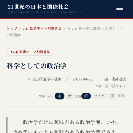
21世紀の日本と国際社会
International Politics Archive — Asai Motofumi
トップ
＞
丸山眞男テーマ別発言集
＞ Ⅱ 丸山政治学の基線 ＞ 科学として
の政治学
丸山眞男テーマ別発言集
科学としての政治学
Ⅱ 丸山政治学の基線 ／ 2016-04-21 ／ 編：浅井基文
約11分で読めます
大
文字
中
配色
小
紙
セピア
夜
印刷
「「政治学だけに興味がある政治学者、いや、
政治学にもっとも興味がある政治学者でさえ、