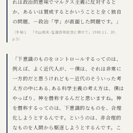
れは政治的意味でマルクス主義に反対すると
か、あるいは賛成するとかいうことと全く独自
の問題、－政治「学」が直面した問題です。」
（手帖１ 「大山郁夫･生誕百年記念に寄せて」1980.11．20．
p.5）
「下意識のものをコントロールするってのは、
例えば、よく近代人が、－僕は、それは非常に
一方的だと思うけれども－近代のそういった考
え方の中にある､ある科学主義の考え方は、僕は
やっぱり、神を僭称するんだと思いますね。神
を僭称するってのは、下意識的なものを、合理
化しようとするんです。というのは、非合理的
なものを人間から駆逐しようとするんです。こ