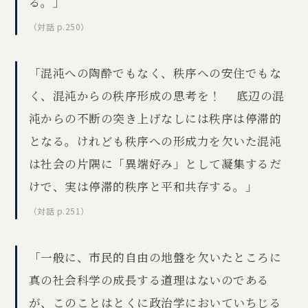
る。」
（対話 p.250）
「混沌への陶酔でもなく、秩序への安住でもな
く、混沌からの秩序形成の思考を！ 底辺の混
沌からの不断の突き上げなしには秩序は停滞的
となる。けれども秩序への形成力を欠いた混沌
は社会の片隅に「異端好み」として凝集するだ
けで、実は停滞的秩序と平和共存する。」
（対話 p.251）
「一般に、市民的自由の地盤を欠いたところに
真の社会科学の成長する道理はないのである
が、このことはとくに政治学においていちじる