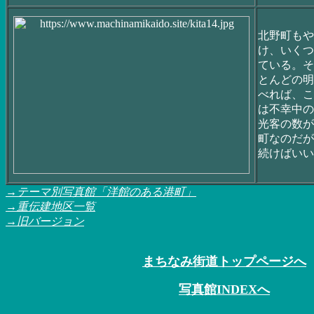
北野町もや
け、いくつ
ている。そ
とんどの明
べれば、こ
は不幸中の
光客の数が
町なのだが
続けばいい
→テーマ別写真館「洋館のある港町」
→重伝建地区一覧
→旧バージョン
まちなみ街道トップページへ
写真館INDEXへ