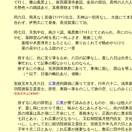
　　　て行く。勝山風景よし。保田羅漢寺参詣。金谷の宿泊。房州の人六人相宿
　　　大勢色々の雑談あり。其夜雨朝まで降る。

　　　同六日。雨具なく其儘(ｿﾉﾏﾏ)出立。天神山一切舟なし。大急にて木
　　　合わず。伊勢久にて昼食。長須賀屋にて泊。

　　　同七日。天気中位。画少々認。風悪敷(ｱｼｷ)とてとめられ、舟にの
　　　やむ。薬師堂山の桜を見に一向ふさぎ、無拠こじ付、

　　　　　葉桜や木更津舟ともろともに、乗りおくれてぞ眺めやりけり

　　　　　菜の花やけふも上総のそこ一里

　　　　按するに、此に至り筆を止め、八日の記事なし。蓋し八日は出舟して、
　　　　事忙わしくて記事の暇なかりしものならん。

　　　　按ずるに小湊は、安房国長狭郡にありて、東海に面し、西山を帯ぶ
　　　　　（＊以下、日蓮の略伝あり。省略）

　　　安政五年九月六日、
広重
虎列羅病に罹りて没す。行年六十二。浅草新
　　　功院徳翁立斎居士。辞世、東路へ筆をのこして旅の空、にしのみく
　　　〈安政五年は1858年〉
　　　　按ずるに此の辞世は、
広重
が嘗て詠みおきしものか、或いは他人の代
　　　　ず。蓋し病にかかりて後に、咏みたるにあらざるべし。此の頃東岳
　　　　其の墳墓は高さ僅に二尺余にして、甚粗末なり。正面の右に奥全院
　　　　七日とあり。これ広重が父なるべし。又紅樹院弧月慈円信女、文化
　　　　べし。しかして左に顕功院徳翁立斎信士、安政五午年九月六日とあ
　　　　子年十月二日とあり。これ広重が後妻なるべし。敷石に田中氏を刻