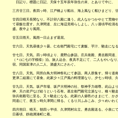
　　　　日記り。標題に日記、天保十五年辰年弥生の末、とありて中に、

　　　三月廿三日。夜四ッ時、江戸橋より船出、海上風なく船ひまどり、廿
　　　廿四日晴天長閑なり。不計卯八殿に逢う。此人なかつかやとて荒物やな
　　　て昼飯仕度す。久津間道、左に海辺見晴らしよし。八ッ過頃早松清右
　　　盛。夜中より風雨。

　　　廿五日雨天。風雨一日止まず退屈。

　　　廿六日。天気昼後少々曇。仁右衛門殿宅にて麦飯、芋汁、馳走になる
　　　廿七日。天気。四ッ時頃より、鹿野山参詣。庄兵衛殿、勇吉殿同道、
　　　（＊◯に七の字模様）泊。旅人込合、夜具不足にて、二人もやいなり
　　　宿。同国富津の人二人、酒盛大にさわぐ。

　　　廿八日。天気。同所白鳥大明神祭礼にて参詣。商人群集す。帰り道南
　　　更津二組屋にて昼食。此家少々江戸風の料理屋なり。夕七ッ時頃、久
　　　廿九日。天気。坂戸市場、坂戸大明神の社、祭神手力雄尊。此山より
　　　神、天の岩戸なげ給うという石有。甚左衛門殿宅立派なり。種々馳走
　　　弥兵衛殿宅に至る。又々馳走になる。此家の人僻邑のままにて、かざ
　　　同道にて、夜五ッ時久津間に帰る。くるり川ふみこみ、少々めいわく
　　　四月朔日、晴天。朝四ッ半頃、久津間村出立。勇吉殿送る。小泉にて
　　　日暮頃、鉄砲洲湊町に着。
