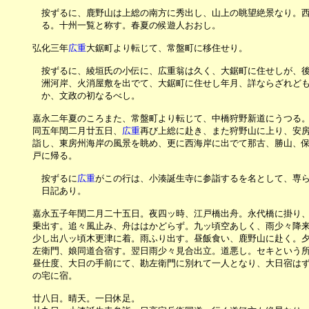
　　　　按ずるに、鹿野山は上総の南方に秀出し、山上の眺望絶景なり。西
　　　　る。十州一覧と称す。春夏の候遊人おおし。

　　　弘化三年
広重
大鋸町より転じて、常盤町に移住せり。

　　　　按ずるに、綾垣氏の小伝に、広重翁は久く、大鋸町に住せしが、後
　　　　洲河岸、火消屋敷を出でて、大鋸町に住せし年月、詳ならざれども
　　　　か、文政の初なるべし。

　　　嘉永二年夏のころまた、常盤町より転じて、中橋狩野新道にうつる。
　　　同五年閏二月廿五日、
広重
再び上総に赴き、また狩野山に上り、安房
　　　詣し、東房州海岸の風景を眺め、更に西海岸に出でて那古、勝山、保
　　　戸に帰る。

　　　　按ずるに
広重
がこの行は、小湊誕生寺に参詣するを名として、専ら
　　　　日記あり。

　　　嘉永五子年閏二月二十五日。夜四ッ時、江戸橋出舟。永代橋に掛り、
　　　乗出す。追々風止み、舟ははかどらず。九ッ頃空あしく、雨少々降来
　　　少し出八ッ頃木更津に着。雨ふり出す。昼飯食い、鹿野山に赴く。夕刻宿
　　　左衛門、娘同道合宿す。翌日雨少々見合出立。道悪し。セキという所
　　　昼仕度、大日の手前にて、勘左衛門に別れて一人となり、大日宿はず
　　　の宅に宿。

　　　廿八日。晴天。一日休足。
