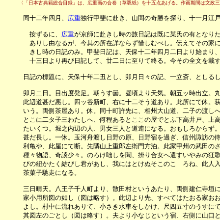
　　　〈「日本古典籍総合目録」は、広重画の合巻（草双紙）を十五点あげる。作画期間は文政三年(1
　　　同十二年四月、
広重
独行甲斐に赴き、山間の奇勝を探り、十一月江
　　　　按ずるに、
広重
が京師に赴きし時の旅日記は既に某氏の有となりた
　　　　ありし由なるが、今其の所在詳ならず惜しむべし。伝えてその家に
　　　　きし時の日記のみ。甲斐日記は、天保十二年四月二日より始まり、
　　　　十三日より再び日記して、廿二日に至りて終る。今その全文を載す
　　　日記の標題に、天保十年二丑とし、卯月日々の記、一立斎、としるし
　　　卯月二日。目出度発足。朝うす曇。昼頃より天気。朝五ッ時出立。丸
　　　此辺道甚だ悪し。四ッ谷新町、右に十二そう道あり。此所にて休。荻
　　　いう。両側茶屋あり。休。同十町許先に、相州大山道、二子の渡しへ
　　　とこに二タ子三わたしへ、何程あるとここの屋でとふ下高井戸、上高
　　　たいくつ。堀之内辺の人、男女三人と道連になる。おもしろからず。
　　　甚だ長し。一休。玉河舟渡し日野の原、日野宿を過ぎ、信州諏訪の侍
　　　利亀や、此屋にて断。先隣山上重郎左衛門方泊。此家甲州の武田のざ
　　　種々物語、奇談少々。のろけ咄しを聞、掛り合女へ遣すいやみの狂歌
　　　びの紐かたく結びし君があし、我にはとけぬそこのこゝろね、此人入船
　　　茶菓子馳走になる。

　　　三日晴天。八王子千人町より、散田村というあたり、両側建仁寺垣に
　　　家小用所図の如し（図は略す）。此辺より先、すべてはたおる家おお
　　　よし。村中に流れありて、小さき水車をしかけ、尺四五寸のうすにて
　　　其図左のごとし（図は略す）。夫より小なじという宿、右側に山口と