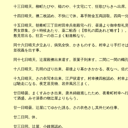
　　　十三日晴天。柳町たびや、槌のや、十文宅にて、狂歌びらきへ出席。
　　　十四日晴天。襖二枚認め、不快にて休。幕手附金五両請取。四両一分
　　　十五日晴天。朝肴町三丁目村田幸兵衛殿宅へ行、昼過より御幸祭礼見
　　　男女群集。少々時候あたり、薬二帖呑（【祭礼の図あれど略す】）。
　　　敷見世出る。狂言一の谷二まく勧進帳なり。

　　　同十六日晴天夕立あり。病気全快、かきものする。村幸より手打そば
　　　並祝義を出す事。

　　　同十七日晴天。辻屋殿襖出来遣す。茶菓子到来す。二間に一間の幟孔
　　　十八日晴天。孔明のぼり出来。昼後より幕かきかかる。夜なべ。佐の
　　　十九日晴天。さの衣写本出来。江戸状遣す。村幸襖四枚認め、村幸よ
　　　ば馳走になる。夜芝居見物、岩井風呂三まく。

　　　廿日晴曇。まくすみかき出来。唐木綿鐘馗したため、夜肴町村幸へ行
　　　て酒盛。みそ漬香の物辻屋よりもらう。

　　　廿一日晴曇。辻屋にてゆかた誂る。さの衣色さし其外だめ仕事。

　　　廿二日同。休。

　　　廿三日同。辻屋、小鐘馗認め。
