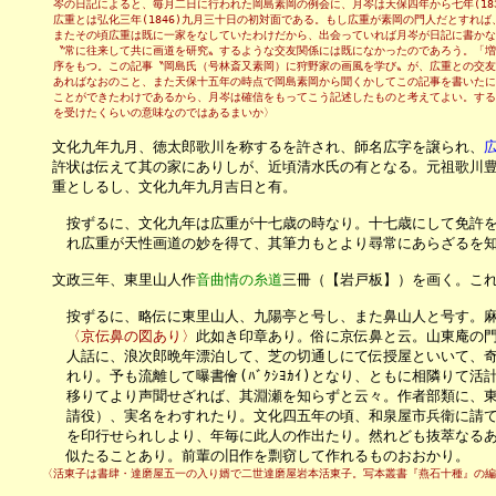
　　　　岑の日記によると、毎月二日に行われた岡島素岡の例会に、月岑は天保四年から七年(183
　　　　広重とは弘化三年(1846)九月三十日の初対面である。もし広重が素岡の門人だとすれば
　　　　またその頃広重は既に一家をなしていたわけだから、出会っていれば月岑が日記に書かな
　　　　〝常に往来して共に画道を研究〟するような交友関係には既になかったのであろう。「増補類
　　　　序をもつ。この記事〝岡島氏（号林斎又素岡）に狩野家の画風を学び〟が、広重との交友
　　　　あればなおのこと、また天保十五年の時点で岡島素岡から聞くかしてこの記事を書いたに
　　　　ことができたわけであるから、月岑は確信をもってこう記述したものと考えてよい。する
　　　　を受けたくらいの意味なのではあるまいか〉
　　　文化九年九月、徳太郎歌川を称するを許され、師名広字を譲られ、
　　　許状は伝えて其の家にありしが、近頃清水氏の有となる。元祖歌川豊
　　　重としるし、文化九年九月吉日と有。

　　　　按ずるに、文化九年は広重が十七歳の時なり。十七歳にして免許を
　　　　れ広重が天性画道の妙を得て、其筆力もとより尋常にあらざるを知
　　　文政三年、東里山人作
音曲情の糸道
三冊（【岩戸板】）を画く。これ
　　　　按ずるに、略伝に東里山人、九陽亭と号し、また鼻山人と号す。麻
〈京伝鼻の図あり〉
此如き印章あり。俗に京伝鼻と云。山東庵の門
　　　　人話に、浪次郎晩年漂泊して、芝の切通しにて伝授屋といいて、奇
　　　　れり。予も流離して曝書儈(ﾊﾞｸｼﾖｶｲ)となり、ともに相隣りて活
　　　　移りてより声聞せざれば、其淵瀬を知らずと云々。作者部類に、東
　　　　請役）、実名をわすれたり。文化四五年の頃、和泉屋市兵衛に請て
　　　　を印行せられしより、年毎に此人の作出たり。然れども抜萃なるあ
　　　　似たることあり。前輩の旧作を剽窃して作れるものおおかり。
　　　〈活東子は書肆・達磨屋五一の入り婿で二世達磨屋岩本活東子。写本叢書『燕石十種』の編