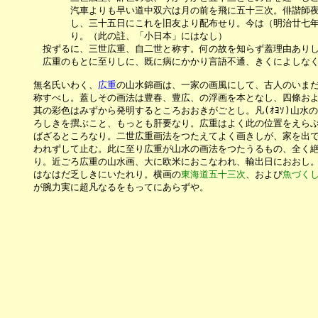
　　　　　　　汽車よりも早い道中双六は月の前を飛に五十三次。俳諧師夜
　　　　　　　し、三十五日にこれを旧友より配布せり。今は（明治廿七年
　　　　　　　り。（此の註、「小日本」にはなし）

　　　　按ずるに、三世広重、自二世と称す。何の故を知らず蓋理由ありし
　　　　広重のもとに至りしに、既に病にかかり言語不通、きくによしなく
　　　無名氏いわく、
広重
の山水錦画は、一家の画風にして、古人のいまだ
　　　称すべし。蓋しその画法は豊春、豊広、の浮画を本となし、四條およ
　　　其の彩色はみずから発明するところおおきがごとし。凡(ｵﾖｿ)山水
　　　ろしきを撰ぶこと、もっとも肝要なり。広重はよく此の位置をえらぶ
　　　ばざるところなり。二世広重画法をつたえてよく画きしが、家を出で
　　　われずして止む。此に至り広重が山水の画法をつたうるもの、全く絶
　　　り。近ごろ広重の山水画、大に欧米におこなわれ、輸出日におおし。
　　　はなはだ乏しきにいたれり。横画の
東海道五十三次
、および
魚づく