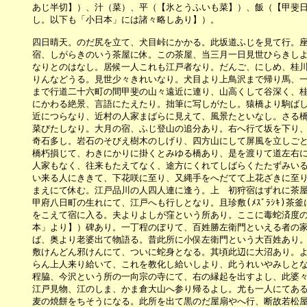
　　　あじ半切】）、汁（菜）、平（【氷とうふいも菜】）、飯（【甲斐日
　　　し。以下も「小日本」には諸々略しあり】）。

　　　四日晴天。のだ尻を立て、犬目峠にかかる。此坂道ふじを見て行。座
　　　宿、しがらきのいう茶屋に休。この茶屋、当三月一日見世ひらきしよ
　　　なりとのはなし。居候一人これも江戸者なり。だんご、にしめ、桂川
　　　りんなどうる。見世少々きれいなり。犬目より上鳥沢まで帰り馬、一
　　　まで行道二十六町の間甲斐の山々遠近に連り、山高くして谷深く、桂
　　　にかわる絶景、言語にたえたり。拙筆に写しがたし。猿橋より駒ばし
　　　近につらなり、近村の人家まばらに見えて、風景たといなし。さる橋
　　　菜びたしなり。大月の宿、ふじ登山の追分あり。右へ行て坂を下り、
　　　奇石多し。岩石のそびえ樹木のしげり、四方山にして屏風を立しごと
　　　橋朽損じて、わきにかりに掛くとみゆる橋あり、是を渡りて道左右に
　　　人家もなく、往来もたえてなく、途方にくれてしばらくたたずみいる
　　　い来る人にききて、下花咲に至り、又縄手をへだてて上花ざきに至り
　　　まえにて休む。江戸品川の人四人連に逢う。上　初狩宿はずれに茶屋
　　　甲府八日町の生れにて、江戸へも行しとなり。且珍敷(ﾒｽﾞﾗｼｷ)茶
　　　をこえて宿に入る。夫よりよしが窪という所あり。ここに毒蛇済度の
　　　本」より】）碑あり。一丁程のぼりて、百姓勝左衛門といえる者の家
　　　ば、奥より老婆出て物語る。昔此所に小俣左衛門という大百姓あり。
　　　敷けんどん邪けんにて、ついに蛇身となる。其頃此辺に大沼あり。よ
　　　らん上人来り給いて、これを教化し給いしより、此うれいやみしとな
　　　程脇、今沢という所の一向宗の寺にて、右の縁起を出すよし、此婆々
　　　江戸見物、江のしま、かま倉大山へ参り帰るよし。尤も一人にてある
　　　麦の焼餅をちそうになる。此所を出て黒のだ屋扇やへ行、断故若松屋