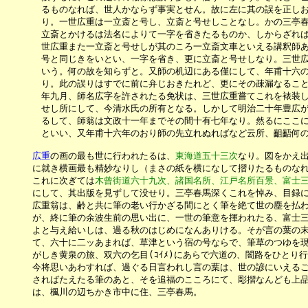
　　　　るものなれば、世人かならず事実とせん。故に左に其の誤を正しお
　　　　り。一世広重は一立斎と号し、立斎と号せしことなし。かの三亭春
　　　　立斎とかけるは法名によりて一字を省きたるものか、しからざれば
　　　　世広重また一立斎と号せしが其のころ一立斎文車といえる講釈師あ
　　　　号と同じきをいとい、一字を省き、更に立斎と号せしなり。三世広
　　　　いう。何の故を知らずと。又師の机辺にある僅にして、年甫十六の
　　　　り。此の誤りはすでに前に弁じおきたれど、更にその疎漏なること
　　　　年九月、師名広字を許されたる免状は、三世広重嘗てこれを裱装し
　　　　せし所にして、今清水氏の所有となる。しかして明治二十年豊広が
　　　　るして、師翁は文政十一年までその間十有七年なり。然るにここに
　　　　といい、又年甫十六年のおり師の先立れぬればなど云所、齟齬何の
　　　広重
の画の最も世に行われたるは、
東海道五十三次
なり。図をかえ出
　　　に就き横画最も精妙なりし（まさの紙を横になして摺りたるものなれ
　　　これに次ぎては
木曾街道六十九次、諸国名所、江戸名所百景、富士
　　　にして、其出版を見ずして没せり。三亭春馬深くこれを悼み、目録に
　　　広重翁は、齢と共に筆の老い行かざる間にとく筆を絶て世の塵を払わんと
　　　が、終に筆の余波生前の思い出に、一世の筆意を揮われたる、富士三
　　　よと与え給いしは、過る秋のはじめになんありける。そが言の葉の末
　　　て、六十に二ッあまれば、草津という宿の号ならで、筆草のつゆを現
　　　がしき黄泉の旅、双六の乞目(ｺｲﾒ)にあらで六道の、闇路をひとり
　　　今将思いあわすれば、過ぐる日言われし言の葉は、世の諺にいえるご
　　　さればたえたる筆のあと、そを追福のこころにて、彫摺なんども上品
　　　は、楓川の辺ちかき市中に住、三亭春馬。
