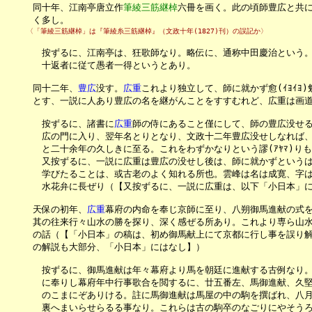
　　　同十年、江南亭唐立作
筆綾三筋継棹
六冊を画く。此の頃師豊広と共に草
　　　く多し。
　　　〈「筆綾三筋継棹」は『筆綾糸三筋継棹』（文政十年(1827)刊）の誤記か〉
　　　　按ずるに、江南亭は、狂歌師なり。略伝に、通称中田慶治という。
　　　　十返者に従て愚者一得というとあり。

　　　同十二年、
豊広
没す。
広重
これより独立して、師に就かず愈(ｲﾖｲﾖ
　　　とす、一説に人あり豊広の名を継がんことをすすむれど、広重は画道
　　　　按ずるに、諸書に
広重
師の侍にあること僅にして、師の豊広没せる
　　　　広の門に入り、翌年名とりとなり、文政十二年豊広没せしなれば、
　　　　と二十余年の久しきに至る。これをわずかなりという謬(ｱﾔﾏ)りも
　　　　又按ずるに、一説に広重は豊広の没せし後は、師に就かずというは
　　　　学びたることは、或古老のよく知れる所也。雲峰は名は成寛、字は
　　　　水花弁に長ぜり（【又按ずるに、一説に広重は、以下「小日本」に
　　　天保の初年、
広重
幕府の内命を奉じ京師に至り、八朔御馬進献の式を
　　　其の往来行々山水の勝を探り、深く感ぜる所あり。これより専ら山水
　　　の話（【「小日本」の稿は、初め御馬献上にて京都に行し事を誤り解
　　　の解説も大部分、「小日本」にはなし】）

　　　　按ずるに、御馬進献は年々幕府より馬を朝廷に進献する古例なり。
　　　　に奉りし幕府年中行事歌合を閲するに、廿五番左、馬御進献、久堅
　　　　のこまにぞありける。註に馬御進献は馬屋の中の駒を撰ばれ、八月
　　　　裏へまいらせらるる事なり。これらは古の駒卒のなごりにやそうろ