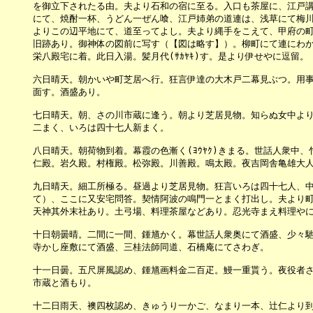
　　　を御立下されたる由。夫より石和の宿に至る。入口も茶屋に、江戸講
　　　にて、焼酎一杯、うどん一ぜん喰、江戸姉弟の道連は、浅草にて梅川
　　　よりこの辺平地にて、道至ってよし。夫より縄手をこえて、甲府の町
　　　旧跡あり。御神体の図前に写す（【図は略す】）。柳町にて連にわか
　　　栄八殿宅に着。此日入湯。髪月代(ｻｶﾔｷ)す。是より伊せやに逗留。

　　　六日晴天。朝かいや町芝居へ行。狂言伊達の大木戸二幕見ぶつ。用事
　　　面す。酒盛あり。

　　　七日晴天。朝、さの川市蔵に逢う。朝より芝居見物。知らぬ女中より
　　　二まく、いろは四十七人新まく。

　　　八日晴天。朝荷物到着。幕霞の色漸く(ﾖｳﾔｸ)きまる。世話人衆中、
　　　仁殿。岩久殿。村権殿。松弥殿。川善殿。鳴太殿。夜吉岡舎亀雄大人
　　　九日晴天。細工所極る。昼過より芝居見物。狂言いろは四十七人、中
　　　て）、ここに又安宅問答。契情阿波の鳴門一とまく打出し。夫より町
　　　天神其外末社あり。土弓場、料理茶屋などあり。忍光寺まえ料理やに
　　　十日朝曇晴。二間に一間、鍾馗かく。幕世話人衆奥にて酒盛、少々馳
　　　寺かし座敷にて酒盛、三桂法師同道、石橋庵にてさわぎ。

　　　十一日曇。五尺屏風認め、鍾馗画料金二百疋。鰻一重貰う。夜役者さ
　　　市蔵と酒もり。

　　　十二日雨天、襖四枚認め、きゅうり一かご、なまり一本、辻仁より到