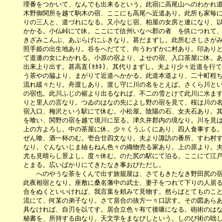
　　　理番をつかいて、なんでも出来るという。此宿に高尾山へのわかれ道
　　　木野御関所を越て駒木の宿、ここにも高尾へ近道あり。此所も家毎に
　　　りの三人と、道づれになる。又小なじ宿、柏屋の女房と連になり、以
　　　かかる。小仏峠にて休。ここにて信州いなべ郡の者　を供につれて、
　　　きざみこんぶ、あぶらげにふきなり。甚だまずし。此所むさしさがみ
　　　照手姫の出生地あり。谷をへだてて、向うわずかに村あり。印ありと
　　　て道連の女にわかれる。小原の宿より、よせの宿、入口茶屋に休。あ
　　　出来上り出す。甚高直(ﾀｶﾈ)、其代りまずし。夫より少々近道を行
　　　う茶やの脇より、まがりて近道へかかる。此道本道より、二十町程ち
　　　流れ緩々たり。舟渡しあり。渡し守に川の名をとえば。さくら川とい
　　　の宿也。此川ふじの裾より出るなれば、不二の雪とけて此川に水ます
　　　りと里人の言なり。つゐのはなの先によし野の宿を見て、桜は川の名
　　　宿入口、梅沢という駅にて休む。小松屋。陰陽の石、女夫石あり。其
　　　を喰い、関野の宿を越て境川に至る。津久井郡内の境なり。川を見は
　　　上の方よろし。中の茶屋に休。少々くうふくにあり、四人食事する。
　　　ぜん喰、酒一杯のむ。壱合廿四文なり。夫より諏訪の番所、すわ村す
　　　なり。ぐんないじま紬もねん色々の織物売る家あり。上の原より。夫
　　　尤も見晴らし景よし。度々休む。のた尻の駅にて泊る。ここにて江戸
　　　とまる。広いばかりにてきたなき事おびただし。

　　　　　へのやうな茶をくんで出す旅籠屋は、さてもきたなき野田尻の宿
　　　此夜相宿となり。座敷に桑名藩中の武士、妻子をつれて下りの人居る
　　　合をぬくといいければ、我言葉を頼みて見物す。然らばとてものこと
　　　流にて、何某の弟子なり。さて居合の抜方一々口訳す。その図あらあ
　　　具なければ、自刃を以てす。居合立色々有て後噺になる。砲術のはな
　　　秘書を、所持する由なり。天文学をまなびしという。しのび術の咄し