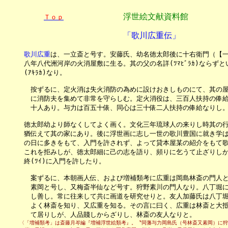
浮世絵文献資料館
Ｔｏｐ
「歌川広重伝」
歌川広重
は、一立斎と号す。安藤氏、幼名徳太郎後に十右衛門（【一
　　　八年八代洲河岸の火消屋敷に生る。其の父の名詳(ﾂﾏﾋﾞﾗｶ)ならず
　　　(ｱｷﾗｶ)なり。

　　　　按ずるに、定火消は失火消防の為めに設けおきしものにて、其の屋
　　　　に消防夫を集めて非常を守らしむ。定火消役は、三百人扶持の俸給
　　　　十人あり。与力は百五十俵、同心は三十俵二人扶持の俸給なりし。
　　　徳太郎幼より師なくしてよく画く。文化三年琉球人の来りし時其の行
　　　猶伝えて其の家にあり。後に浮世画に志し一世の歌川豊国に就き学ば
　　　の日に多きをもて、入門を許されず、よって貸本屋某の紹介をもて歌
　　　これを拒みしが、徳太郎細に己の志を語り、頻りに乞うて止ざりしか
　　　終(ﾂｲ)に入門を許したり。

　　　　案ずるに、本朝画人伝、および増補類考に広重は岡島林斎の門人と
　　　　素岡と号し、又梅斎半仙など号す。狩野素川の門人なり。八丁堀に
　　　　し善し。常に往来して共に画道を研究せりと。友人加藤氏は八丁堀
　　　　よく林斎を知り、又広重を知る。その言に曰く、広重は林斎と大抵
　　　　て居りしが、人品賤しからざりし、林斎の友人なりと。
　　　〈「増補類考」は斎藤月岑編『増補浮世絵類考』。〝同藩与力岡島氏（号林斎又素岡）に狩