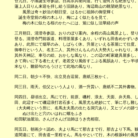
　　　廿九日。小湊誕生寺参詣。日高宗兵衛同道。行く道何方も絶景なり。
　　　蓮上人日りん来迎を拝し給う旧跡あり。海辺島山の眺望絶景なり。

　　　　　風景は奇々妙法の朝日堂、はるかに祖師の御堂輝く

　　　　誕生寺堂前の桜の木ふり、梅によく似たるを見て、

　　　　　梅の木に似たる桜のかたへには、鴬に似し法華経の声

　　　三月朔日。清澄寺参詣。おりのぼり案内。余程の高山風景よし。登り
　　　登る。清澄寺門前坂道、料理茶屋多くあり。いずれも田舎めかずいき
　　　あり。此所にて烟草のみ、しばらく休。升屋といえる茶屋にて仕度。
　　　御奉行という人、名主二人、其外けんもんの人大勢大しゃれなり。本
　　　其外天神記、車引の絵、おかしな風なり。この辺の町家建具屋多し。亦
　　　きて商いに下る者たえず。老若交り風俗すこぶる風韻あり。七ッ半頃
　　　米なり。雛節句のもうけとて此地の風なり。

　　　同二日。朝少々不快、出立見合逗留。唐紙三枚かく。

　　　同三日。雨天。伯父という人より、酒一升貰い、唐紙不二其外書物。
　　　同四日。昼頃出立。馬にて行。前原、磯村、浪太、天面、弁天島、し
　　　田、此辺すべて磯辺浪打岩石多く。風景尤も絶妙にて、筆に尽し難し
　　　（大夫崎という所に、名馬太夫黒の出たる洞穴あり。又ヒヅメの跡つ
　　　　　ぬけ出たと穴のいはれに螺をふき

　　　松田駅油屋泊。さんげさんげ法師ほうき売相宿。

　　　同五日。朝画少々認め、夫より馬にて那古まで行。那古より下馬。観
　　　道間違にて、田舎道一里程そん。馬をやといて行。木の根坂峠の風景