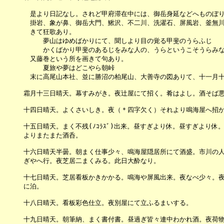
　　　　是より日記なし。されど甲府滞在中には、御岳身延などへものぼり
　　　　掛岩、象が鼻、御岳大門、鰍沢、不二川、洗濯石、屏風岩、釜無川
　　　　きて狂歌あり。

　　　　　　夢山はゆめばかりにて、聞しより目の覚る甲斐のうらふじ

　　　　　　かくばかり甲斐のあるじをみな人の、うらというこそうらみな
　　　　又藤巻という所を画きて句あり。

　　　　　　夏旅や夢はどこやら朝峠

　　　　末に高尾山本社、並に勝沼の柏尾山、大善寺の図ありて、十一月十
　　　霜月十三日晴天。幕すみがき。夜辻屋にて招く。肴はよし。酒そば悪
　　　十四日晴天。よくさいしき。夜（＊四字欠く）それより鳴海屋へ招か
　　　十五日晴天。まく不残(ﾉｺﾗｽﾞ)出来。昼すぎより休。昼すぎより休
　　　よりまたまた酒呑。

　　　十六日晴天半曇。朝まく仕事少々、鳴海屋隠居所にて酒盛。市川の人
　　　ぎやへ行。夜芝居二まくみる。此日大酔なり。

　　　十七日晴天。芝居看板かきかかる。鳴海や屏風出来。夜なべ少々。夜
　　　に泊。

　　　十八日晴天。看板彩色仕立。夜別屋にて立ふるまいする。

　　　十九日晴天。朝筆納、まく書付書。昼過ぎ皆々連中わかれ酒。夜荷物