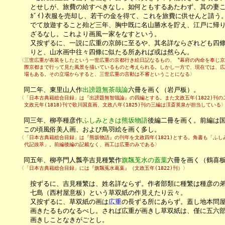
　　　　とせしが、旅費の給すべきなし。如何ともするあたわず、其の妻これを
　　　　ｶﾞｲ)衣服を売却し、若干の金を得て、これを旅費に供せんと請う
　　　　でて放遊すること殆ど三年、胸中既に名山勝水を貯え、江戸に帰り
　　　　ざるなし。これより画風一家をなすという。

　　　　又按ずるに、一説に広重の京師に至るや、其名詳ならざれども四條
　　　　りと、山水画中往々四條に似たる所あれば或は然らん。
　　　〈三世広重が表装をしたという一世広重の京都行き絵日記なるもの、〝幕府の内命を奉じ京
　　　　際京都まで行って見た風景を描いているものと考えられる。しかし一方で、現在では、広
　　　　場もある。その立場からすると、三世広重の言動は不審ということになる〉
　　　同二年、東里山人作
出謗題無茶哉論
六冊を画く（岩戸板）。
　　　〈「日本古典籍総合目録」は『出謗題無智哉論』の四編とする。また文政五年(1822)刊の
　　　　文政元年(1818)刊で歌川国直画、文政八年(1825)刊の三編は渓斎英泉が担当している
　　　同三年、柳亭種彦作
ふしみときは熊坂物語
後編二冊を画く。前編は国
　　　この頃風俗美人画、および鳥羽絵を画く多し。
　　　〈「日本古典籍総合目録」は『熊坂物語』の刊年を文政四年(1821)とする。角書も「ふし
　　　　代記抜萃」。前編後編の記載なく、画工は広重のみである〉
　　　同五年、柳亭門人瓢亭吉見種繁作
旗飄莵水の蓋葉
六冊を画く（鶴喜
　　　〈「日本古典籍総合目録」には『旗飄菟水葛葉』（文政五年(1822)刊）〉
　　　　按ずるに、吉見種繁は、姓名詳ならず。作者部類に種繁は種彦の弟
　　　　七島（西村屋意板）という草双紙の作見えたり云々。

　　　　又按ずるに、草双紙の画は
広重
の長ずる所にあらず。蓋し地本問屋
　　　　画きたるものなるべし。されば広重が画きし草双紙は、僅に五六部
　　　　画きしことなきがごとし。