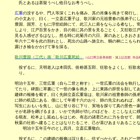
　　　　氏とあるは甚疑うべし他日なお考うべし。

広重
の没するや、門人等深くこれを痛み、其の肖像を画きて発行し、
　　　の小文あり、曰く、一立斎広重子は、歌川家の元祖豊春の孫弟子にし
　　　豊国、国芳、ともに浮世絵師にて、此三人に肩をならぶる者なし。常
　　　しより、江戸百景をかき、目の前に其の景を見るごとく、又狂歌江戸
　　　見る人感ぜざるはなし。然る時に此菊月の六日、家のあとしきおさま
　　　年六十二年を此の別れとし、死出の山路へ旅立れ、鶴の林にこもられ
　　　露けき袖をかかげて筆を採る。　

歌川豊国（三代）画「歌川広重死絵」
（山口県立萩美術館・浦上記念館 作品
　　　　按ずるに、天明老人は本田氏、俗称甚五郎、狂歌をよくし、狂歌名
　　　　り。

　　　明治十五年、三世広重（自ら二世と称す）、一世広重の法会を執行し
　　　てたり。碑面に草書にて一世の像を画き、上に東路の辞世を刻してあ
　　　建碑の報條を載す。曰く先師立斎広重翁は、歌川家の祖豊春師の孫弟
　　　に師の机辺にある、僅にして年甫十六のおり、師の先立れぬれば、夫
　　　写生におもいを焦し、山に登り谷に下り、実地を探りて真の景色一家
　　　そが名跡を継げるまま、いかで先師が功しのほどを、とこしなえに残
　　　る硯友、松本よし延ぬしをはじめ、有志の諸君己れに力を合せて、師
　　　秋葉の社前へ建ることとはなりたるこそ、己が喜びあまりあることな
　　　　　明治十五年壬午のとし四月。立斎広重敬白。

　　　　按ずるに、この建碑の報條は誤り多し。信ずべからず。されど一世