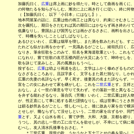
　　　　加藤氏曰く、
広重
は席上画に妙を得たり。時として曲画を画くに、
　　　　の何物たるを知らざらしむ。漸次に上に画き行くに従い、終に何物
　　　　（【加藤氏曰く、以下「小日本」にはなし】）。

　　　　地本問屋某の話に、広重は他の画工とは異なり、約束にそむきしこと
　　　　次を嘱托し、期日をさだむれば其の期日にはかならず画き終わりて
　　　　低廉なりし。豊国および国芳などは画かざるさきに、画料を出さし
　　　　て、時機を失いしことしばしばなりしと。

　　　　あるひといわく、広重は烟草を喫し、また酒を飲みたれども、すこ
　　　　たれども似がお画をかかず。一見識あるがごとし。綾垣氏曰く、広
　　　　なりき。筆余狂歌をこのみて、狂名を東海道歌重という。これもて
　　　　になれり。嘗て狂歌の友尽五楼内匠が火災にあうて、呻吟せしを、
　　　　歌を詠じて楽みしと。其の風雅おもうべし。

　　　　按ずるに、
広重
は幼より画道を志し、文学はふかく修めざるものの
　　　　なさざるところあり。且誤字多く、文字もまた甚だ拙なり。しかれ
　　　　広重の先妻の名詳ならず。早く死す。後妻其の名また詳ならず。一
　　　　宣をこの女にあわせて家を継がしむ。これを
二世広重
とす。立祥と
　　　　おなし。よく一世の筆意を守りて失わず。その落款一世と異なるこ
　　　　を弁ずる能わざるなり。落合氏（芳幾）いわく、二世広重は好人物なり
　　　　が、性正直にして事に処する甚だ謹慎なりし。或は世事にうとき所
　　　　は頗る妙所あるがごとし。惜しむべしと。後に故あり家を出で横浜
　　　　とせしが、幾ならずして没せしという。二世の家を出ずるや、同
　　　　重
とす。又よく山水を画く。嘗て伊勢、大和、大阪、京都を廻り、
　　　　うつし、其の志し一世の工に出でんを欲せしが、不幸にして病に罹
　　　　むべし。友人清水氏後事をおさむ。＊

　　　　　　＊三世広重、辞世の歌、うかうかと五十三とせの春を迎へしこ