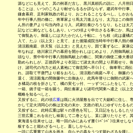
　　　　源などにも見えて、其の例甚だ古し、黒川真頼氏の説に、八月朔日
　　　　ることは、いつのころより献ぜらるるか詳ならず。建武年中行事、
　　　　鎌倉幕府、足利家執政の初より、おこれることなるべし。しかおも
　　　　年中行事八朔の條に、将軍家より馬太刀進上なり。太刀はこの御所
　　　　ん所の妻戸より勾当内侍より入、武家伝奏ひろうなり。もとは太刀
　　　　記などに銘などしるしあり。いつの頃より申出さるる事にか、馬は
　　　　て御覧あり。御返しには大たかだんし十帖に、うち枝（此は蘆橘の
　　　　入て、たぶ（以上文）と見て、また後陽成院当時年中行事八朔の條
　　　　清涼殿南庭、供天覧（以上文）と見えたり。因て案ずるに、家康公
　　　　年なれば、徳川家江戸の幕府を開かれしはじめより、八朔御馬献上
　　　　頭なり。禁中年中行事八朔御馬献上の條に、関東の御使二條大番頭
　　　　勤められしが、正徳四年より衣冠にて諸太夫の間より昇殿せり。御
　　　　け、諸司代の与力と給人素袍にて御玄関へ卒(ﾋ)く、御車寄に両伝
　　　　れ、請取て平唐門より裾をおろし、清涼殿の南庭へ卒く、御簾のう
　　　　退く、清涼殿鬼の間御簾中に出御あり。此馬年替りに御附の武家へ
　　　　き橘花の枝を折さして、橘の実七ッ付、一ッずつにふたをして、た
　　　　一箱、銚子堤一箱を賜う。両伝奏家より諸司代関東へ遣之（以上文
　　　　概略を知るべしと。　　

　　　　又按ずるに、此の頃
広重
は既に火消屋敷を出でて大鋸町に住し、専
　　　　かして定火消同心の株は文化の末か、文政の初人にゆずりたるもの歟
　　　　又按ずるに、此時広重は駅々の景色を写し、又日記をもしるしたり
　　　　三世広重これを出だし裱装して二巻となし、某に譲りたりとぞ。其
　　　　東海道を往来せしは、唯一回のみにあらず屡(ｼﾊﾞｼﾊﾞ)往来せし
　　　　板すること能わざるべしと。蓋ししからん。

　　　　一説に広重嘗て山水を画き、自らその真をうつす能わざるを嘆し、