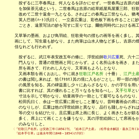
　　　　按ずるに三亭春馬は、何人なるを詳かにせず。一世春馬は吉原の妓
　　　　を加保茶元成という。二世春馬は吉原の絵草紙屋蔦屋重三郎、狂歌
　　　　改めて二世十返舎一九となる。さればこの春馬は三世ならん。猶考
　　　　英人巴徳(ﾊｰﾄ)氏曰く、一立斎広重は、彩色板下画を作ることに
　　　　ごとき、遠景写法の妙を写すに至りては、爾他同時代における画工
　　　又草筆の墨画、および鳥羽絵、狂歌発句の摺もの画等を画く多し。其
　　　画にして、写生最も妙なり。また肉筆は山水人物など多し。吉原の燈
　　　佳なれども行われず。

　　　　按ずるに、武江年表安政五年の條に、浮世絵師
歌川広重
死、六十二
　　　　門人なり。普通の世態画と同じからず。よく名所山水を画き、また
　　　　所を画きて、行われし人なり。又草画もよろしとなり。

　　　　又画本類を画くおおし。中に就き
狂歌江戸名所
（十冊）、
江戸土
　　　　の書は閲し来れば、恰(ｱﾀｶﾓ)其の境に入るがごとし。即一部の地
　　　　の風景を知る。其の碑益蓋し少々にあらざるなり。かの字引を用い
　　　　書に比すれば、其の優れること万々なるを知るべし。又
手引草
と
　　　　寸法を示して明かなり。幼童画学の一助として最可なるものなり。
　　　　松田氏曰く、余は一世広重に面せしこと屢なり。昔時書画会の席に
　　　　のなりしが、広重は他の浮世絵師と異なり、品行も賤しからざれば
　　　　等の交りを結びたり。且広重は席上画に長じ、よく画きたるが頗る
　　　　多く、席上にて画くことを嫌うなり。其の浮世絵師にして席画をか
　　　　のみなりしと。
　　　〈『狂歌江戸名所』は安政三年(1856)刊。『絵本江戸土産』（松亭金水解説・嘉永三年(1850
　　　　『絵本手引草』は嘉永年間(1848～1854)の刊行〉