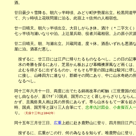
　　　酒。

　　　廿日曇少々雪降る。朝六ッ半時頃、みどり町伊勢屋出立。松黒同道甲
　　　て、六ッ時頃上花咲問屋に泊る。此宿上々信州の人相宿也。

　　　廿一日晴天。朝六ッ半頃出立。大目しがらき休。酒汁（＊二字欠く）
　　　七ッ半頃与瀬いなりや泊。上辻屋兵助、役者川蔵相宿。上の原小沢源
　　　廿二日晴天。朝、与瀬出立。川蔵同道。度々休。酒呑いずれも悪酒な
　　　屋に泊。酒甚だ悪し。

　　　　按ずるに、廿三日には江戸に帰りたるものなるべし。この日の記事
　　　　水の奇勝を探るにあり。芝居かん板および幕幟襖屏風など画くは、
　　　　止むを得ざるに出ずるものか。そもそも甲斐の国は南は駿河に堺し
　　　　に接し、山峰四方に連なり、郡郷その間にあり、中に山水奇絶の所
　　　　なるべし。

　　　同十三年六月十一日、両度に出でたる錦画改革の町触（三世豊国の
　　　せし由なるが、蓋(ｹﾀﾞｼ)国貞、国芳のごとく甚しからざりしならん
　　　かず、且風俗美人画は其の所長にあらず。専ら山水をもて一家を起さ
　　　時、国貞、国芳等と謀り三人合筆にて、
忠孝仇討図会、小倉擬百人
　　　り。
〈天保十三年は1842年〉
　　　同十五年三月廿三日、
広重
上総に赴き鹿野山に登り、四月朔日江戸
　　　　按ずるに、広重がこの行、何の為なるを知らず。唯鹿野山に登り、