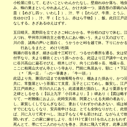
　　　小松屋に倍して、むさいこといわんかたなし。壁崩れゆか落ち、地虫
　　　み、蜘の巣まといしやれあんどん、かけ火鉢一つ、湯呑形の茶碗のみ
　　　皿（【めざし四ッ、いわし】）、汁、平（【わらび、牛蒡、とうふ、
　　　生ゆかけ】）、汁、平（【とうふ、赤はら干物】）、飯。此日江戸品
　　　なしする。きざあるゆえはずす。

　　　五日晴天。黒野田を立てささご峠にかかる。半分程のぼりて休む。江
　　　人づれ、甲州市川禅坊主と俗壱人にあい物いう。夫より又のぼりて、
　　　川の音、諸鳥の声いと面白く、うかうかと峠を越て休。下りにかかる
　　　　　行あしをまたとゞめけり杜鵑

　　　鶴瀬の宿を過ぎ、細き山道十三町行て、つるせの番所を通る。女は切
　　　付平なり。夫より横吹くという原へかかる。此辺より江戸講中一むれ
　　　に谷川高山に巌石そびえ、樹木しげり、向うに白根ヶ岳、地蔵ヶ岳、
　　　ここに柏尾山大ぜん寺という寺あり。門前に鳥居あり。額に（＊下記
　　　　（＊「馬一足」「☆の一筆書き」「牛一頭」）　

　　　此辺より先、勝沼の辺まで名物葡萄を作り、棚あまた掛あり。かつ沼
　　　共に、常盤屋という茶屋にて支度、玉子とじにてめし。飯安し。江戸
　　　又江戸姉弟と、市川の人にあう。此道連甚だ面白し。夫より栗原をす
　　　之碑としるせる（【以上九字「小日本より」】）碑あり（【図は略す
　　　りて、一村難儀におよぶ。此時安兵衛、阿栗といえる夫婦の者あり。
　　　し、家貧しくしてなんぎなるに、妻おくりわずかのあきない、或は袖
　　　すでにむなしくなり、安兵衛申けるは、とても全快なりがたく、此世
　　　ば、川に入りて死すべし。汝は子もなく年も若ければ、ながらえて他
　　　聞いれず、この家に嫁せしより、生(ｲｷ)て爰(ｺｺ)を出んとおもわ
　　　死んとて、帯にて二人のからだを巻き、洪水に飛入て死す。此事上聞