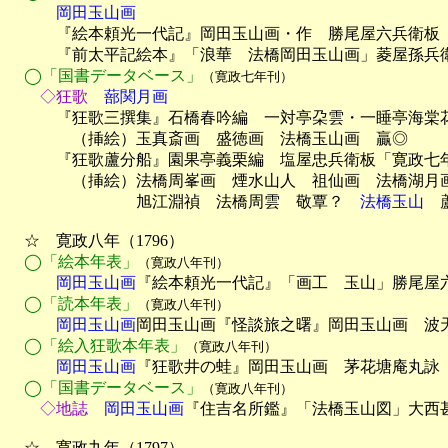
　　　岡田玉山画

　　　『絵本頼光一代記』岡田玉山画・作　勝尾屋六兵衛板　
　　　『前太平記絵本』「浪華　法橋岡田玉山画」菱屋孫兵衛
◯「国書データベース」
（寛政七年刊）
　　◇狂歌
　蔀関月画

　　　『狂歌三撰集』石橋春吟編　一対亭朶雲・一睡亭海棠
　　　　（挿絵）玉真斎画　盛徳画　法橋玉山画　贏◎

　　　『狂歌蘆分船』園果亭義栗編　塩屋忠兵衛板「寛政七年
　　　　（挿絵）法橋周峯画　煙水山人　祖仙画　法橋湖月画
　　　　　　　　旭江淵禎　法橋周雲　敬覃？　
法橋玉山
　蘆
　☆　寛政八年（1796）

◯「絵本年表」
（寛政八年刊）
　　　岡田玉山画
『絵本頼光一代記』「画工　玉山」勝尾屋六
◯「読本年表」
（寛政八年刊）
　　　岡田玉山画
岡田玉山画『怪談旅之曙』岡田玉山画　波天
◯「絵入狂歌本年表」
（寛政八年刊）
　　　岡田玉山画
『狂歌井の蛙』岡田玉山画　茅花塘庵丸詠　
◯「国書データベース」
（寛政八年刊）
　　◇地誌
　岡田玉山画
『住吉名所鑑』「法橋玉山図」大西甚
　☆　寛政九年（1797）
