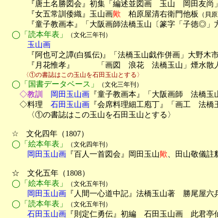

　　　『唐土名勝図会』初集「編述並図画　玉山　岡田友尚
　　　『女五常訓倭織』玉山画
歟
　柏原屋清右衛門他板
（貝原
　　　『童子教画本』「大阪画師法橋玉山〔篆字「子徳◎」方
◯「読本年表」
（文化三年刊）
　　　玉山画

　　　『阿也可之譚(白狐伝)』「法橋玉山戯作併画」大野木市
　　　『月花惟孝』　　　「画図　浪花　法橋玉山」煙水散
　　　〈①の書誌はこの玉山を石田玉山とする〉
◯「国書データベース」
（文化三年刊）
　　◇教訓
　岡田玉山画
『童子教画本』「大阪画師　法橋玉山
　　◇料理
　石田玉山画
『会席料理細工庖丁』「画工　法橋玉
　　　〈①の書誌はこの玉山を石田玉山とする〉

　☆　文化四年（1807）

◯「絵本年表」
（文化四年刊）
　　　岡田玉山画
『百人一首図会』岡田玉山
歟
、田山敬儀註
　☆　文化五年（1808）

◯「絵本年表」
（文化五年刊）
　　　岡田玉山画
『人間一心道中記』法橋玉山著　勝尾屋六兵
◯「読本年表」
（文化五年刊）
　　　石田玉山画
『則定仁勇伝』初編　石田玉山画　此君亭