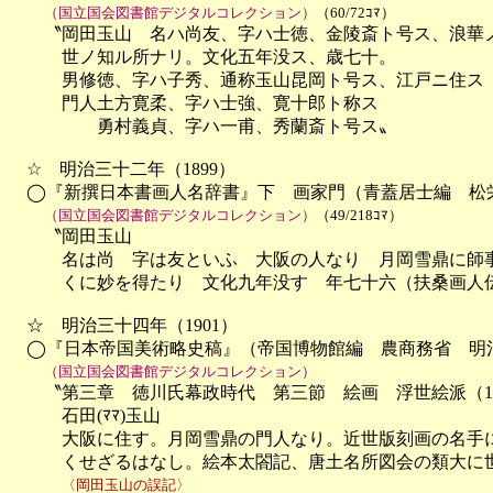
（国立国会図書館デジタルコレクション）
（60/72ｺﾏ）
　　〝岡田玉山　名ハ尚友、字ハ士徳、金陵斎ト号ス、浪華ノ
　　　世ノ知ル所ナリ。文化五年没ス、歳七十。

　　　男修徳、字ハ子秀、通称玉山昆岡ト号ス、江戸ニ住ス

　　　門人土方寛柔、字ハ士強、寛十郎ト称ス

　　　　　勇村義貞、字ハ一甫、秀蘭斎ト号ス〟

　☆　明治三十二年（1899）

　◯『新撰日本書画人名辞書』下　画家門（青蓋居士編　松栄堂　
（国立国会図書館デジタルコレクション）
（49/218ｺﾏ）
　　〝岡田玉山

　　　名は尚　字は友といふ　大阪の人なり　月岡雪鼎に師事
　　　くに妙を得たり　文化九年没す　年七十六（扶桑画人伝
　☆　明治三十四年（1901）

　◯『日本帝国美術略史稿』（帝国博物館編　農商務省　明治
（国立国会図書館デジタルコレクション）
　　〝第三章　徳川氏幕政時代　第三節　絵画　浮世絵派（168/2
　　　石田(ﾏﾏ)玉山

　　　大阪に住す。月岡雪鼎の門人なり。近世版刻画の名手に
　　　くせざるはなし。絵本太閤記、唐土名所図会の類大に世
〈岡田玉山の誤記〉