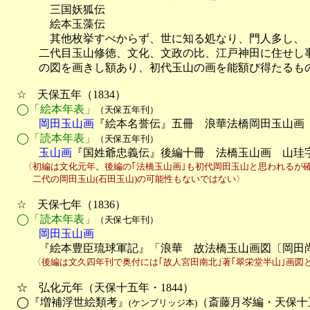
　　　　三国妖狐伝

　　　　絵本玉藻伝

　　　　其他枚挙すべからず、世に知る処なり、門人多し、

　　　二代目玉山修徳、文化、文政の比、江戸神田に住せし事
　　　の図を画きし額あり、初代玉山の画を能額び得たるもの
　☆　天保五年（1834）

◯「絵本年表」
（天保五年刊）
　　　岡田玉山画
『絵本名誉伝』五冊　浪華法橋岡田玉山画
◯「読本年表」
（天保五年刊）
　　　玉山画
『国姓爺忠義伝』後編十冊　法橋玉山画　山珪
　　〈初編は文化元年。後編の｢法橋玉山画｣も初代岡田玉山と思われるが確
　　　二代の岡田玉山(石田玉山)の可能性もないではない〉
　☆　天保七年（1836）

◯「読本年表」
（天保七年刊）
　　　岡田玉山画

　　　『絵本豊臣琉球軍記』「浪華　故法橋玉山画図〔岡田
　　　〈後編は文久四年刊で奥付には｢故人宮田南北｣著｢翠栄堂半山｣画図
　☆　弘化元年（天保十五年・1844）

　◯『増補浮世絵類考』
（斎藤月岑編・天保十
(ケンブリッジ本)