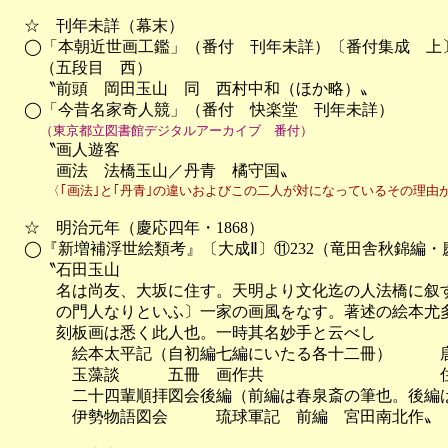
　☆　刊年未詳（幕末）

　◯「本朝近世画工鑑」（番付　刊年未詳）〔番付集成　上〕
　　（五段目　西）

　　〝前頭　岡田玉山　同　西村中和（ほか略）〟

　◯「今昔名家奇人競」（番付　快楽堂　刊年未詳）

（東京都立図書館デジタルアーカイブ　番付）
　　〝画人遊客　

　　　画法　法橋玉山／丹青　橘守国〟
　　　〈｢画法｣と｢丹青｣の違いおよびこの二人が対になっているその理由
　☆　明治元年（慶応四年・1868）

　◯『新増補浮世絵類考』〔大成Ⅱ〕⑪232（竜田舎秋錦編・
　　〝石田玉山

　　　名は尚友、大坂に住す。天明より文化迄の人法橋に叙す
　　　の門人なりといふ〕一家の画風をなす。著述の絵本尤多
　　　刻板画は悉く此人也。一時其名妙手と云べし

　　　　絵本太平記（自初編七編にいたる各十二冊）　　　唐
　　　　玉藻談　　　五冊　画作共　　　　　　　　　　　住
　　　　二十四輩順拝図会後編（前編は春泉斎の筆也。後編は
　　　　伊勢物語図会　　　琉球軍記　前編　宮田南北作〟
