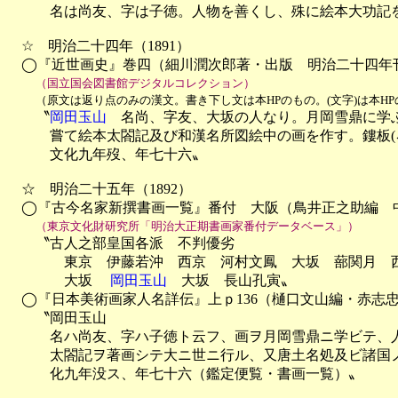
　　　名は尚友、字は子徳。人物を善くし、殊に絵本大功記を
　☆　明治二十四年（1891）

　◯『近世画史』巻四（細川潤次郎著・出版　明治二十四年刊
（国立国会図書館デジタルコレクション）
（原文は返り点のみの漢文。書き下し文は本HPのもの。(文字)は本H
　　〝
岡田玉山
　名尚、字友、大坂の人なり。月岡雪鼎に学ぶ
　　　嘗て絵本太閤記及び和漢名所図絵中の画を作す。鏤板(
　　　文化九年歿、年七十六〟

　☆　明治二十五年（1892）

　◯『古今名家新撰書画一覧』番付　大阪（鳥井正之助編　中島
（東京文化財研究所「明治大正期書画家番付データベース」）
　　〝古人之部皇国各派　不判優劣　

　　　　東京　伊藤若沖　西京　河村文鳳　大坂　蔀関月　西
　　　　大坂　
 岡田玉山
　大坂　長山孔寅〟

　◯『日本美術画家人名詳伝』上ｐ136（樋口文山編・赤志忠
　　〝岡田玉山

　　　名ハ尚友、字ハ子徳ト云フ、画ヲ月岡雪鼎ニ学ビテ、人
　　　太閤記ヲ著画シテ大ニ世ニ行ル、又唐土名処及ビ諸国ノ
　　　化九年没ス、年七十六（鑑定便覧・書画一覧）〟
