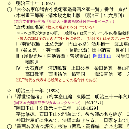
　☆　明治三十年（1897）

　◯『古今名家印譜古今美術家鑑書画名家一覧』番付　京都　
　　（木村重三郎著・清水幾之助出版　明治三十年六月刊）

（東京文化財研究所「明治大正期書画家番付データベース」）
　　〝近代国画名家
〈故人と現存とを分けている〉
※Ⅰ～Ⅳは字が大きさの順。（絵師名）は同一グループ内の別格絵師
〈故人の部は字の大きさでⅠ～Ⅳに分類。（絵師名）はそのグルー
　　　Ⅰ（狩野探幽・土佐光起・円山応挙）酒井抱一　渡辺崋
　　　Ⅱ（谷文晁　・英一蝶　・葛飾北斎）田中訥言　長谷川
　　　Ⅲ（尾形光琳・菊池容斎・曽我蕭白）
岡田玉山
　司馬江
　　　　　蔀関月

　　　Ⅳ　大石真虎　河辺暁斎　上田公長　柴田是真　長山孔
　　　　　高田敬甫　西川祐信　橘守国　　嵩渓宣信　英一
　　　〈江戸時代を代表する絵師としての格付けである〉
　☆　明治三十一年（1898）

　◯『浮世絵備考』（梅本塵山編　東陽堂　明治三十一年六月
（国立国会図書館デジタルコレクション）
（69/103ｺﾏ）
　　〝岡田玉山【文政元～十二年　1818-1829】

　　　字は修徳、石田玉山の門弟にて、後ち師の名を継ぎ、二
　　　神田紺屋町に住みて、法橋に叙せらる、一日家を出でし
　◯『書画名器古今評伝』桜巻（西島・高森編　岩本忠蔵　明