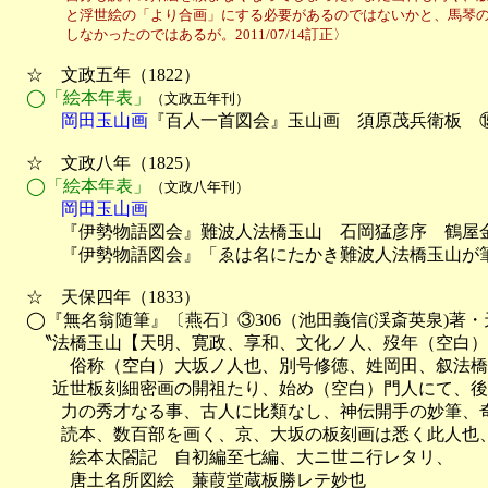
　　　　と浮世絵の「より合画」にする必要があるのではないかと、馬琴の
　　　　しなかったのではあるが。2011/07/14訂正〉
　☆　文政五年（1822）

◯「絵本年表」
（文政五年刊）
　　　岡田玉山画
『百人一首図会』玉山画　須原茂兵衛板　
　☆　文政八年（1825）

◯「絵本年表」
（文政八年刊）
　　　岡田玉山画

　　　『伊勢物語図会』難波人法橋玉山　石岡猛彦序　鶴屋金
　　　『伊勢物語図会』「ゑは名にたかき難波人法橋玉山が筆
　☆　天保四年（1833）

　◯『無名翁随筆』〔燕石〕③306（池田義信(渓斎英泉)著・
　  〝法橋玉山【天明、寛政、享和、文化ノ人、歿年（空白）
　　  　俗称（空白）大坂ノ人也、別号修徳、姓岡田、叙法橋

　　  近世板刻細密画の開祖たり、始め（空白）門人にて、
　　　力の秀才なる事、古人に比類なし、神伝開手の妙筆、奇
　　　読本、数百部を画く、京、大坂の板刻画は悉く此人也、
　　　  絵本太閤記　自初編至七編、大ニ世ニ行レタリ、

　　　  唐土名所図絵　蒹葭堂蔵板勝レテ妙也
