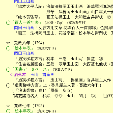
　　　岡田玉山画

　　　『絵本太平広記』浪華法橋岡田玉山画　浪華羅州逸漁
　　　　　　　　　　「浪華　法橋岡田玉山画」山口屋又一他
　　　『絵本黄昏草』　画工法橋玉山　大和屋吉兵衛板　⑮

◯「百人一首年表」
（本HP・Top）（寛政五年刊）
　　　岡田玉山画
『女躾方用文章 花園百人一首都錦』色摺扉絵
　　　「画工　法橋岡田玉山」花谷幸福・松本半右衛門板　寛
　☆　寛政六年（1794）

◯「絵本年表」
（寛政六年刊）
　　　岡田玉山画

　　　『虚実柳巷方言』枕本　三巻　玉山写　魯堂　⑮

　　　『住吉名勝図会』五巻　浪華玉山図　大西甚七他板（割
◯「国書データベース」
（寛政六年刊）
　　◇洒落本
玉山　魯童画
　　　『虚実柳巷方言』「玉山写」「魯童画」香具屋主人作　
　◯『虚実柳巷方言』上（香具屋主人著・寛政六年刊）

　　（『浪速叢書』巻14「風俗」所収）

　　〝諸芸諸道名人　和絵　◎◎　玉山　関月　◎川　祖(ﾏﾏ
　☆　寛政七年（1795）

◯「絵本年表」
（寛政七年刊）