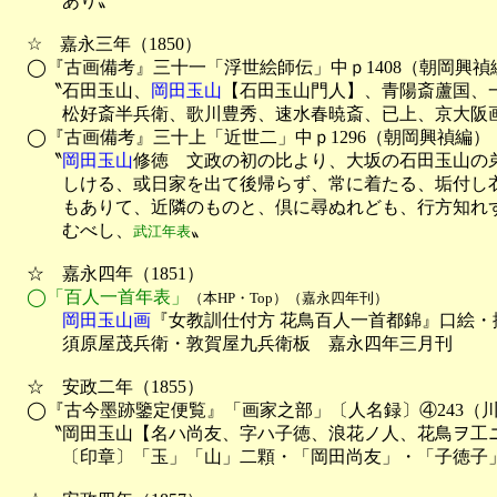
　　　あり〟

　☆　嘉永三年（1850）

　◯『古画備考』三十一「浮世絵師伝」中ｐ1408（朝岡興禎
　　〝石田玉山、
岡田玉山
【石田玉山門人】、青陽斎蘆国、一
　　　松好斎半兵衛、歌川豊秀、速水春暁斎、已上、京大阪
　◯『古画備考』三十上「近世二」中ｐ1296（朝岡興禎編）

　　〝
岡田玉山
修徳　文政の初の比より、大坂の石田玉山の
　　　しける、或日家を出て後帰らず、常に着たる、垢付し衣
　　　もありて、近隣のものと、倶に尋ぬれども、行方知れず
　　　むべし、
〟

武江年表
　☆　嘉永四年（1851）

◯「百人一首年表」
（本HP・Top）（嘉永四年刊）
　　　岡田玉山画
『女教訓仕付方 花鳥百人一首都錦』口絵
　　　須原屋茂兵衛・敦賀屋九兵衛板　嘉永四年三月刊

　☆　安政二年（1855）

　◯『古今墨跡鑒定便覧』「画家之部」〔人名録〕④243（川
　　〝岡田玉山【名ハ尚友、字ハ子徳、浪花ノ人、花鳥ヲ工ニ
　　　〔印章〕「玉」「山」二顆・「岡田尚友」・「子徳子」