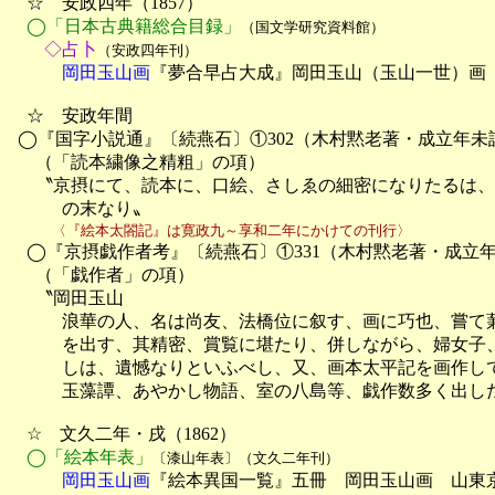
　☆　安政四年（1857）

◯「日本古典籍総合目録」
（国文学研究資料館）
　　◇占卜
（安政四年刊）
　　　岡田玉山画
『夢合早占大成』岡田玉山（玉山一世）画　
　☆　安政年間

  ◯『国字小説通』〔続燕石〕①302（木村黙老著・成立年未詳
　  （「読本繍像之精粗」の項）

　  〝京摂にて、読本に、口絵、さしゑの細密になりたるは
　　　の末なり〟
　　　〈『絵本太閤記』は寛政九～享和二年にかけての刊行〉

　◯『京摂戯作者考』〔続燕石〕①331（木村黙老著・成立年
 　 （「戯作者」の項）

 　 〝岡田玉山

　　　浪華の人、名は尚友、法橋位に叙す、画に巧也、嘗て蒹
　　　を出す、其精密、賞覧に堪たり、併しながら、婦女子、
　　　しは、遺憾なりといふべし、又、画本太平記を画作して
　　　玉藻譚、あやかし物語、室の八島等、戯作数多く出した
　☆　文久二年・戌（1862）

◯「絵本年表」
〔漆山年表〕（文久二年刊）
　　　岡田玉山画
『絵本異国一覧』五冊　岡田玉山画　山東