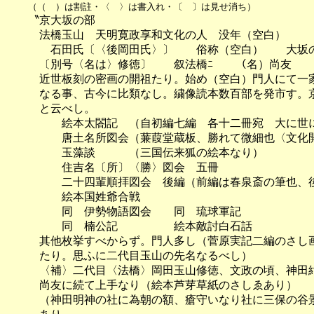
（（　）は割註・〈　〉は書入れ・〔　〕は見せ消ち）
　　〝京大坂の部

　　　法橋玉山　天明寛政享和文化の人　没年（空白）

　　　　石田氏〔〈後岡田氏〉〕　　俗称（空白）　　大坂の
　　　〔別号〈名は〉修徳〕　　叙法橋ﾆ　　（名）尚友

　　　近世板刻の密画の開祖たり。始め（空白）門人にて一家
　　　なる事、古今に比類なし。繍像読本数百部を発市す。京
　　　と云べし。

　　　　　絵本太閤記　（自初編七編　各十二冊宛　大に世に
　　　　　唐土名所図会（蒹葭堂蔵板、勝れて微細也〈文化開
　　　　　玉藻談　　　（三国伝来狐の絵本なり）

　　　　　住吉名〔所〕〈勝〉図会　五冊

　　　　　二十四輩順拝図会　後編（前編は春泉斎の筆也、後
　　　　　絵本国姓爺合戦

　　　　　同　伊勢物語図会　　同　琉球軍記

　　　　　同　楠公記　　　　　絵本敵討白石話

　　　其他枚挙すべからず。門人多し（菅原実記二編のさし画
　　　たり。思ふに二代目玉山の先名なるべし）

　　　〈補〉二代目〈法橋〉岡田玉山修徳、文政の頃、神田紺
　　　尚友に続て上手なり（絵本芦芽草紙のさしゑあり）

　　　（神田明神の社に為朝の額、瘡守いなり社に三保の谷景