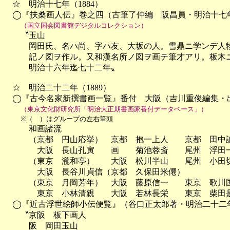
　☆　明治十七年（1884）

　◯『扶桑画人伝』巻之四（古筆了仲編　阪昌員・明治十七年
（国立国会図書館デジタルコレクション）
　　〝玉山

　　　岡田氏、名ハ尚、字ハ友、大坂の人。雪鼎ニ学ンデ人物
　　　記ノ図ヲ作ル。又和漢名所ノ図ヲ画テ筆才アリ。板木ニ
　　　明治十六年迄七十二年〟

　☆　明治二十二年（1889）

　◯『古今名家新撰書画一覧』番付　大阪（吉川重俊編集・出
（東京文化財研究所「明治大正期書画家番付データベース」）
※（　）はグループの左右筆頭
　　　和画諸流

　　　（京都　円山応挙）　京都　抱一上人　　京都　田中
　　　　大阪　長山孔寅　　画　　菊池蓉斎　　尾州　浮田一
　　　（東京　瀧和亭）　　大阪　松川半山　　尾州　小田切
　　　　大阪　長谷川貞信（京都　久保田米僊）

　　　（東京　月岡芳年）　大阪　藤原信一　　東京　歌川国
　　　　東京　小林清親　　大阪　若林長栄　　東京　柴田是
　◯『近古浮世絵師小伝便覧』（谷口正太郎著・明治二十二年
　　〝京阪　板下画人

　　　阪　岡田玉山
