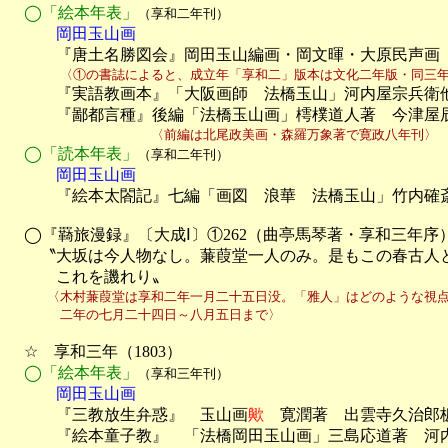
◯「絵本年表」
（享和二年刊）
　　　岡田玉山画

　　　『唐土名勝図会』岡田玉山編画・岡文暉・大原民声画
　　　　〈①の書誌によると、成立年「享和二」版本は文化二年版・同三

　　　『実語教画本』「大阪画師　法橋玉山」河内屋宗兵衛
　　　『鄙都言種』後編「法橋玉山画」樗樸道人著　今津屋
　　　　　　　　　　　〈前編は北尾政美画・森羅万象著で寛政八年刊〉
◯「読本年表」
（享和二年刊）
　　　岡田玉山画

　　　『絵本太閤記』七編「画図　浪華　法橋玉山」竹内確
　◯『羇旅漫録』〔大成Ⅰ〕①262（曲亭馬琴著・享和三年序）
　　〝大坂は今人物なし。蒹葭堂一人のみ。是もこの春古人と
　　　これを譏れり〟
　　　〈木村蒹葭堂は享和二年一月二十五日没。「雅人」はどのような視点
　　　　二年の七月二十四日～八月五日まで〉
　☆　享和三年（1803）

◯「絵本年表」
（享和三年刊）
　　　岡田玉山画

　　　『三教放生弁惑』　玉山画
歟
　寛潤著　出雲寺久治郎板
　　　『絵本童子教』　「法橋岡田玉山画」三島応道著　河内