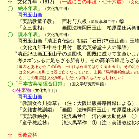
　☆　文化九年（1812）
（一説にこの年没・七十六歳）
〈文化
◯「絵本年表」
（文化九年刊）
　　　岡田玉山画

　　　『実語教童子教』　西村与八板
⑮

（原板享和二年）
　　　『女三世相』　　　画図法橋岡田玉山　柏原屋庄兵衛他
◯「読本年表」
（文化九年刊）
　　　岡田玉山画『清正真伝記』初編「石田(ﾏﾏ)玉山画」玉
　　　（文化九年壬申冬十月付　版元英栄堂主人の識語）

　　〝清正記は画工玉山子の遺図也　図既に成りて文章いまだ
　　　考(ｶﾝｶﾞ)ふるに足らざる所有り。その高弟玉峰足ら
　　　〈遺図とあるからこの｢画工玉山｣は石田ではなく岡田玉山。その足ら
　　　　は文化9年10月には既に亡くなっていた。上掲『馬琴書翰集成』の
　　　　ら、この遺図は文化9年よりだいぶ前のものかもしれない〉
◯「日本古典籍総合目録」
（国文学研究資料館）
　　◇往来物
（文化九年刊）
　　　岡田玉山画

　　　『教訓女今川操草』（注：大阪出版書籍目録による）

　　　『女雑書教訓鑑』「画図　法橋岡田玉山」柏原屋庄兵衛
　　　『実語教絵抄』　　滝沢馬琴作　河内屋太助他板　①
　　　『童子教絵抄』　　滝沢馬琴作　①（注：実語教絵抄の
　☆　没後資料