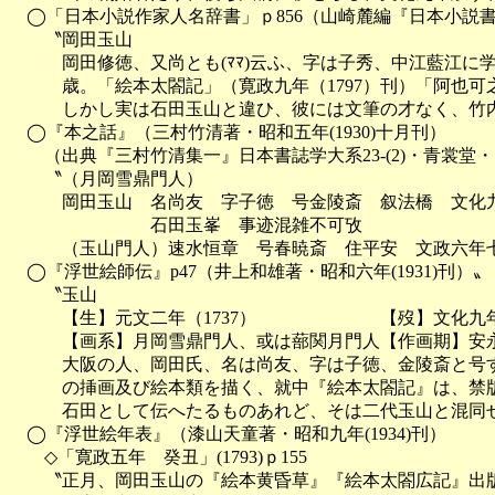
　◯「日本小説作家人名辞書」ｐ856（山崎麓編『日本小説書目年
　　〝岡田玉山

　　　岡田修徳、又尚とも(ﾏﾏ)云ふ、字は子秀、中江藍江に
　　　歳。「絵本太閤記」（寛政九年（1797）刊）「阿也可之
　　　しかし実は石田玉山と違ひ、彼には文筆の才なく、竹内
　◯『本之話』（三村竹清著・昭和五年(1930)十月刊）

　　（出典『三村竹清集一』日本書誌学大系23-(2)・青裳堂・昭
　　〝（月岡雪鼎門人）

　　　岡田玉山　名尚友　字子徳　号金陵斎　叙法橋　文化九
　　　　　　　　石田玉峯　事迹混雑不可攷

　　　（玉山門人）速水恒章　号春暁斎　住平安　文政六年七
　◯『浮世絵師伝』p47（井上和雄著・昭和六年(1931)刊）〟

　　〝玉山

　　　【生】元文二年（1737）　　　　　　　【歿】文化九年（
　　　【画系】月岡雪鼎門人、或は蔀関月門人【作画期】安永
　　　大阪の人、岡田氏、名は尚友、字は子徳、金陵斎と号す
　　　の挿画及び絵本類を描く、就中『絵本太閤記』は、禁版
　　　石田として伝へたるものあれど、そは二代玉山と混同せ
　◯『浮世絵年表』（漆山天童著・昭和九年(1934)刊）

　　◇「寛政五年　癸丑」(1793)ｐ155

　　〝正月、岡田玉山の『絵本黄昏草』『絵本太閤広記』出版