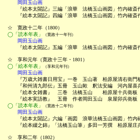
　　　岡田玉山画

　　　『絵本太閤記』三編「浪華　法橋玉山画図」竹内確斎
　　　『絵本太閤記』四編「浪華　法橋玉山画図」竹内確斎作
　☆　寛政十二年（1800）

◯「読本年表」
（寛政十一年刊）
　　　岡田玉山画

　　　『絵本太閤記』五編「浪華　法橋玉山画図」竹内確斎
　☆　享和元年（寛政十三年・1801）

◯「絵本年表」
（享和元年刊）
　　　岡田玉山画

　　　『万歳大雑書日用宝』一巻　玉山著　柏原屋清右衛門板
　　　『和州清九郎伝』五冊　玉山歟　釈法安編　河内屋喜兵
　　　『絵本女雑書』　三巻　法橋玉山　　柏原屋十兵衛板　
　　　『絵本実語教』　五冊　作者岡田玉山　泉屋卯兵衛板　
◯「読本年表」
（寛政十二年刊）
　　　岡田玉山画

　　　『絵本太閤記』六編「画図　浪華法橋玉山画図」竹内
　　　『絵本綴之錦』「法橋玉山筆」多田一芳撰　柏原屋庄兵
　☆　享和二年（1802）
