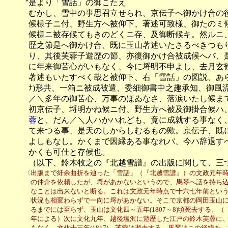
　　〝是より「雪話」の御こたえ

　　　むかし、雪中の事思召立せられ、京伝子へ御かけ合の後
　　　候様子ニ付、野生方へ被仰下、著述可致様、御たのミ候
　　　候様ニ被存候てもきのどくニ存、及御断候キ。然ルニ
　　　歴之節是へ御かけ合、既に玉山著述いたさるべきつもり
　　　り、其後芙蓉子遊歴の節、亦復御かけ合被成候へバ、是
　　　に年来御苦心がいもなく、今に埒明不申よし、去月玄鶴
　　　著述もいたすべく哉と被仰下、右「雪話」の図説、あら
　　　ﾅ)形共、一箱ニ被成被遣、委細御書中之趣承知、御風
　　　／＼多年の御苦心、万事のほゐなさ、落涙いたし候まで
　　　初京伝子、埒明かね候ニ付、野生方へ被及御掛合候ハ
　　　蓉
と、だん／＼人ハかハれども、竟に成就する事なく、
　　　て来つる事、是天のしからしむるもの歟。京伝子、既に
　　　よしもなし。かくまで因縁ある事なれバ、今ハ辞退すべ
　　　かくも可仕と存候也。

　　　（以下、鈴木牧之の『北越雪譜』の出版に関して、三
　　　〈出版まで紆余曲折を辿った「雪話」（『北越雪譜』）の文政元年時
　　　　の仲介を依頼したが、埒があかないというので、馬琴へ話を持ち込
　　　　なことは出来ないと断る。これは文政元年時点で十六七年前というから
　　　　状況も相変わらずで一向に埒があかない。そこで京都の岡田玉山に
　　　　るまでには至らず、玉山は文化四～五年(1807～8)頃死去する。
　　　　年による）次に文化九年、越後塩沢に遊歴した江戸の鈴木芙蓉に、
　　　　もなく、文化十三年(1817)、芙蓉は逝去する。馬琴はこの経緯を