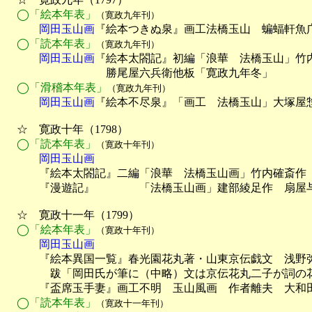
◯「絵本年表」
（寛政九年刊）
　　　岡田玉山画
『絵本つきぬ泉』画工法橋玉山　蝙蝠軒魚广
◯「読本年表」
（寛政九年刊）
　　　岡田玉山画
『絵本太閤記』初編「浪華　法橋玉山」竹内
　　　　　　　　　勝尾屋六兵衛他板「寛政九年冬」

◯「滑稽本年表」
（寛政九年刊）
　　　岡田玉山画
『絵本不尽泉』「画工　法橋玉山」大塚屋惣
　☆　寛政十年（1798）

◯「読本年表」
（寛政十年刊）
　　　岡田玉山画

　　　『絵本太閤記』二編「浪華　法橋玉山画」竹内確斎作
　　　『漫遊記』　　　　「法橋玉山画」建部綾足作　扇屋与
　☆　寛政十一年（1799）

◯「絵本年表」
（寛政十年刊）
　　　岡田玉山画

　　　『絵本異国一覧』春光園花丸著・山東京伝戯文　浅野
　　　　跋「岡田氏が筆に（中略）文は京伝花丸二子が詞の花
　　　『盃席玉手妻』画工不明　玉山風画　作者離夫　大和田
◯「読本年表」
（寛政十一年刊）