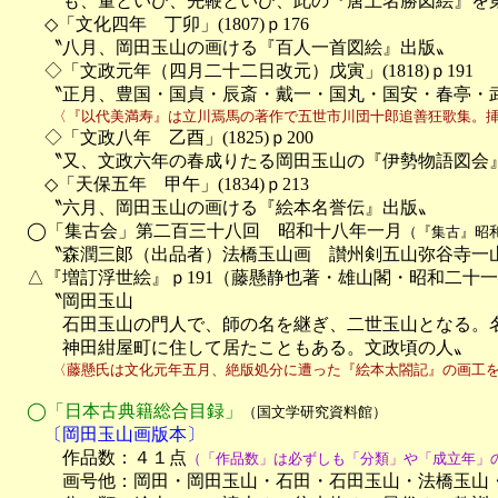
　　　も、量といひ、先鞭といひ、此の『唐土名勝図絵』を第
　　◇「文化四年　丁卯」(1807)ｐ176

　　〝八月、岡田玉山の画ける『百人一首図絵』出版〟

　　◇「文政元年（四月二十二日改元）戊寅」(1818)ｐ191

　　〝正月、豊国・国貞・辰斎・戴一・国丸・国安・春亭・
　　　〈『以代美満寿』は立川焉馬の著作で五世市川団十郎追善狂歌集。

　　◇「文政八年　乙酉」(1825)ｐ200

　　〝又、文政六年の春成りたる岡田玉山の『伊勢物語図会』
　　◇「天保五年　甲午」(1834)ｐ213

　　〝六月、岡田玉山の画ける『絵本名誉伝』出版〟

　◯「集古会」第二百三十八回　昭和十八年一月
（『集古』昭和
　　〝森潤三郞（出品者）法橋玉山画　讃州剣五山弥谷寺一山
　△『増訂浮世絵』ｐ191（藤懸静也著・雄山閣・昭和二十一年(1
　　〝岡田玉山

　　　石田玉山の門人で、師の名を継ぎ、二世玉山となる。名
　　　神田紺屋町に住して居たこともある。文政頃の人〟
　　　〈藤懸氏は文化元年五月、絶版処分に遭った『絵本太閤記』の画工
◯「日本古典籍総合目録」
（国文学研究資料館）
　　〔岡田玉山画版本〕

　　　作品数：４１点
（「作品数」は必ずしも「分類」や「成立年」
　　　画号他：岡田・岡田玉山・石田・石田玉山・法橋玉山・