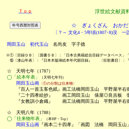
Ｔｏｐ
浮世絵文献資
☆ ぎょくざん おかだ
〔？～ 文化4・5年頃(1807･8)没 一説
岡田玉山　初代玉山
　名尚友　字子徳

　※①〔目録ＤＢ〕〔国書ＤＢ〕：「日本古典籍総合目録データベース」「
　　⑮〔漆山年表〕：『日本木版挿絵本年代順目録』　　〔狂歌書目〕：
　☆　天明七年（1787）

◯「絵本年表」
（天明七年刊）
　　　岡田玉山画
〈①の分類は往来物〉

　　　『百人一首玉客色紙』画工法橋岡田玉山　平野屋半右衞
　　　『二十四孝絵抄』　　画工岡田玉山　俵屋◎良吉板　
　　　『女教訓小倉織』　　画工法橋岡田玉山　平野屋半右衞
　☆　天明八年（1788）

◯「往来物年表」
（本HP・Top）
　　　岡田玉山画
『画本二十四孝』「画図　法橋　岡田玉山」