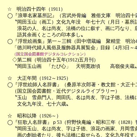
　☆　明治四十四年（1911）

　◯『浪華名家墓所記』（宮武外骨編　雅俗文庫　明治四十四
　　〝岡田玉山（画工）文化九年没　年七十六（月日・墓所記
　　　浪花の人、名は尚友、法橋の位に叙す、画に巧なり、唐
　　　語其余画くところの印本多し〟

　◯『浮世絵画集』第一～三輯（田中増蔵編　聚精堂　明治44年～
　　「徳川時代婦人風俗及服飾器具展覧会」目録〔4月3日～4
（国立国会図書館デジタルコレクション）
　　◇第二輯（明治四十五年(1912)五月刊）

　　〝岡田玉山画　「たび心」　天明寛政頃　　高嶺俊夫蔵〟
　☆　大正年間（1912～1925）

　◯『浮世絵師人名辞書』（桑原羊次郎著・教文館・大正十二年(
（国立国会図書館・近代デジタルライブラリー）
　　〝玉山　雪鼎門人、岡田氏、名は尚友、字は子徳、法橋に
　　　文化九年没、七十六歳〟

　☆　昭和以降（1926～）

　◯『狂歌人名辞書』ｐ53（狩野快庵編・昭和三年（1828）刊
　　〝岡田玉山、名は尚友、字は子徳、浪花の画家、月岡雪鼎
　　　画の創始者たり、後ち法橋に叙せらる、文化九年歿す、