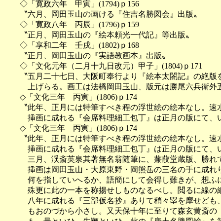
　　◇「寛政六年　甲寅」(1794)ｐ156

　　〝六月、岡田玉山の画ける『住吉名勝図会』出版〟

　　◇「寛政八年　丙辰」(1796)ｐ159

　　〝正月、岡田玉山の『絵本頼光一代記』等出版〟

　　◇「享和二年　壬戌」(1802)ｐ168

　　〝正月、岡田玉山の『実語教画本』出版〟

　　◇「文化元年（二月十九日改元）甲子」(1804)ｐ171

　　〝五月二十七日、大阪町奉行より『絵本太閤記』の絶版を
　　　上げらる。画工は法橋岡田玉山、版元は勝尾六兵衛外五
　　◇「文化三年　丙寅」(1806)ｐ174

　　〝此年、正月には特筆すべき程の浮世絵の絵本なし。速水
　　　挿画に成れる『会席料理細工包丁』は正月の版にて、い
　　◇「文化三年　丙寅」(1806)ｐ174

　　〝此年、正月には特筆すべき程の浮世絵の絵本なし。速水
　　　挿画に成れる『会席料理細工包丁』は正月の版にて、い
　　　三月、渓斎英泉其著無名翁随筆に、蒹葭堂蔵版、勝れて
　　　挿画は岡田玉山・大原東野・岡熊岳の三名の手に成れり
　　　何を指していへるか、語簡にして会得し難きが、想ふに
　　　殊更に此の一本を称揚せしものなるべし。閲るに線の細
　　　八年に成れる『三部仮名抄』ありて稍々塁を摩せども、
　　　もおのづから小さし。又天保十年に至りて森玄黄斎の『