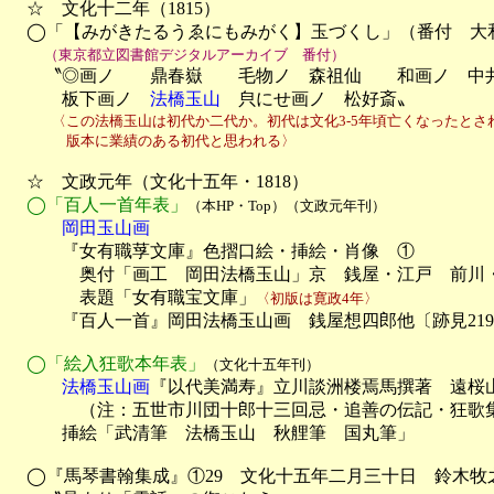

　☆　文化十二年（1815）

　◯「【みがきたるうゑにもみがく】玉づくし」（番付　大和
（東京都立図書館デジタルアーカイブ　番付）
　　〝◎画ノ　　鼎春嶽　　毛物ノ　森祖仙　　和画ノ　中井
　　　板下画ノ　
法橋玉山
　㒵にせ画ノ　松好斎〟
　　　〈この法橋玉山は初代か二代か。初代は文化3-5年頃亡くなったとさ
　　　　版本に業績のある初代と思われる〉
　☆　文政元年（文化十五年・1818）

◯「百人一首年表」
（本HP・Top）（文政元年刊）
　　　岡田玉山画

　　　『女有職莩文庫』色摺口絵・挿絵・肖像　①

　　　　奥付「画工　岡田法橋玉山」京　銭屋・江戸　前川・
　　　　表題「女有職宝文庫」
〈初版は寛政4年〉
　　　『百人一首』岡田法橋玉山画　銭屋想四郎他〔跡見2192
◯「絵入狂歌本年表」
（文化十五年刊）
　　　法橋玉山画
『以代美満寿』立川談洲楼焉馬撰著　遠桜山
　　　　（注：五世市川団十郎十三回忌・追善の伝記・狂歌集
　　　挿絵「武清筆　法橋玉山　秋艃筆　国丸筆」

　◯『馬琴書翰集成』①29　文化十五年二月三十日　鈴木牧之