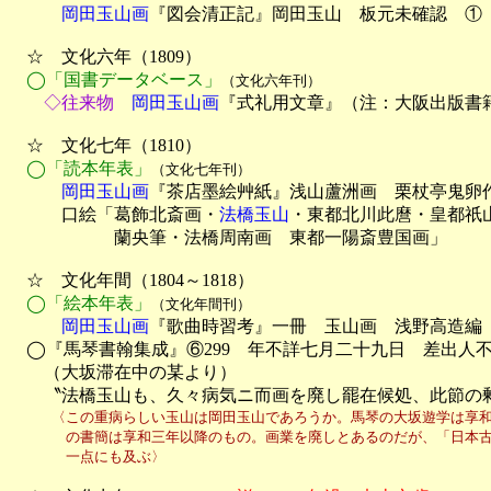
　　　岡田玉山画
『図会清正記』岡田玉山　板元未確認　①　
　☆　文化六年（1809）

◯「国書データベース」
（文化六年刊）
　　◇往来物
　岡田玉山画
『式礼用文章』（注：大阪出版書籍
　☆　文化七年（1810）

◯「読本年表」
（文化七年刊）
　　　岡田玉山画
『茶店墨絵艸紙』浅山蘆洲画　栗杖亭鬼卵作
　　　口絵「葛飾北斎画・
法橋玉山
・東都北川此麿・皇都祇
　　　　　　蘭央筆・法橋周南画　東都一陽斎豊国画」

　☆　文化年間（1804～1818）

◯「絵本年表」
（文化年間刊）
　　　岡田玉山画
『歌曲時習考』一冊　玉山画　浅野高造編
　◯『馬琴書翰集成』⑥299　年不詳七月二十九日　差出人不
　　（大坂滞在中の某より）

　　〝法橋玉山も、久々病気ニ而画を廃し罷在候処、此節の
　　　〈この重病らしい玉山は岡田玉山であろうか。馬琴の大坂遊学は享和二年
　　　　の書簡は享和三年以降のもの。画業を廃しとあるのだが、「日本古
　　　　一点にも及ぶ〉