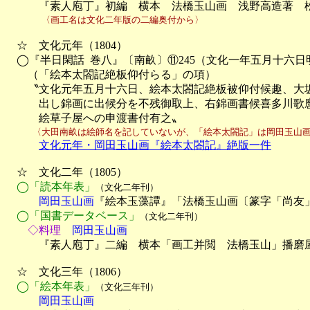
　　　『素人庖丁』初編　横本　法橋玉山画　浅野高造著　
　　　　〈画工名は文化二年版の二編奥付から〉
　☆　文化元年（1804）

　◯『半日閑話  巻八』〔南畝〕⑪245（文化一年五月十六日明
　　（「絵本太閤記絶板仰付らる」の項）

　　〝文化元年五月十六日、絵本太閤記絶板被仰付候趣、大坂
　　　出し錦画に出候分を不残御取上、右錦画書候喜多川歌麿
　　　絵草子屋への申渡書付有之〟
　　　〈大田南畝は絵師名を記していないが、「絵本太閤記」は岡田玉山
文化元年・岡田玉山画『絵本太閤記』絶版一件
　☆　文化二年（1805）

◯「読本年表」
（文化二年刊）
　　　岡田玉山画
『絵本玉藻譚』「法橋玉山画〔篆字「尚友」
◯「国書データベース」
（文化二年刊）
　　◇料理
　岡田玉山画

　　　『素人庖丁』二編　横本「画工并閲　法橋玉山」播磨
　☆　文化三年（1806）

◯「絵本年表」
（文化三年刊）
　　　岡田玉山画