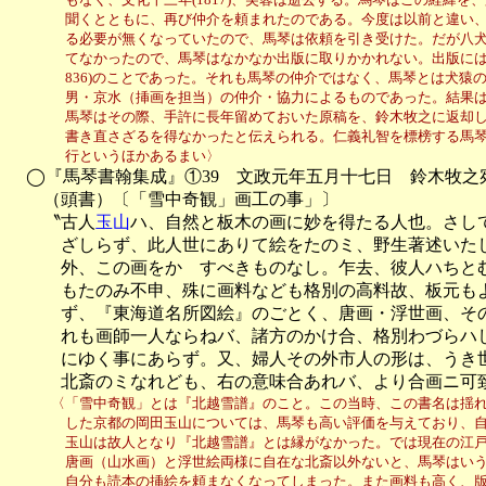
　　　　聞くとともに、再び仲介を頼まれたのである。今度は以前と違い、
　　　　る必要が無くなっていたので、馬琴は依頼を引き受けた。だが八犬
　　　　てなかったので、馬琴はなかなか出版に取りかかれない。出版には遅
　　　　836)のことであった。それも馬琴の仲介ではなく、馬琴とは犬猿
　　　　男・京水（挿画を担当）の仲介・協力によるものであった。結果は
　　　　馬琴はその際、手許に長年留めておいた原稿を、鈴木牧之に返却し
　　　　書き直さざるを得なかったと伝えられる。仁義礼智を標榜する馬琴
　　　　行というほかあるまい〉

　◯『馬琴書翰集成』①39　文政元年五月十七日　鈴木牧之宛
　　（頭書）〔「雪中奇観」画工の事」〕

　　〝古人
玉山
ハ、自然と板木の画に妙を得たる人也。さし
　　　ざしらず、此人世にありて絵をたのミ、野生著述いたし
　　　外、この画をかゝすべきものなし。乍去、彼人ハちとむ
　　　もたのみ不申、殊に画料なども格別の高料故、板元もよ
　　　ず、『東海道名所図絵』のごとく、唐画・浮世画、その
　　　れも画師一人ならねバ、諸方のかけ合、格別わづらハし
　　　にゆく事にあらず。又、婦人その外市人の形は、うき世
　　　北斎のミなれども、右の意味合あれバ、より合画ニ可
　　　〈「雪中奇観」とは『北越雪譜』のこと。この当時、この書名は揺れ
　　　　した京都の岡田玉山については、馬琴も高い評価を与えており、自
　　　　玉山は故人となり『北越雪譜』とは縁がなかった。では現在の江戸
　　　　唐画（山水画）と浮世絵両様に自在な北斎以外ないと、馬琴はいう
　　　　自分も読本の挿絵を頼まなくなってしまった。また画料も高く、版