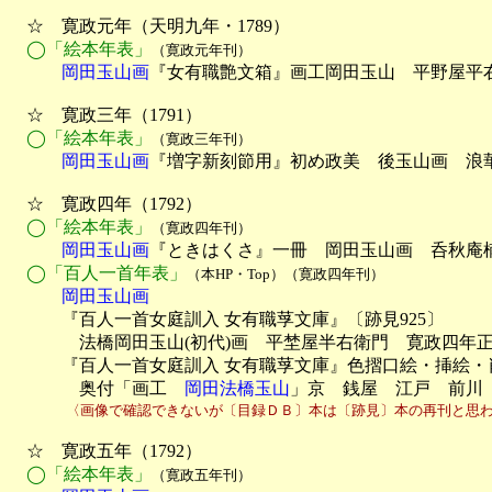
　☆　寛政元年（天明九年・1789）

◯「絵本年表」
（寛政元年刊）
　　　岡田玉山画
『女有職艶文箱』画工岡田玉山　平野屋平右
　☆　寛政三年（1791）

◯「絵本年表」
（寛政三年刊）
　　　岡田玉山画
『増字新刻節用』初め政美　後玉山画　浪華
　☆　寛政四年（1792）

◯「絵本年表」
（寛政四年刊）
　　　岡田玉山画
『ときはくさ』一冊　岡田玉山画　呑秋庵楠
◯「百人一首年表」
（本HP・Top）（寛政四年刊）
　　　岡田玉山画

　　　『百人一首女庭訓入 女有職莩文庫』〔跡見925〕

　　　　法橋岡田玉山(初代)画　平埜屋半右衛門　寛政四年正
　　　『百人一首女庭訓入 女有職莩文庫』色摺口絵・挿絵・肖
　　　　奥付「画工　
岡田法橋玉山
」京　銭屋　江戸　前川
　　　　〈画像で確認できないが〔目録ＤＢ〕本は〔跡見〕本の再刊と思
　☆　寛政五年（1792）

◯「絵本年表」
（寛政五年刊）