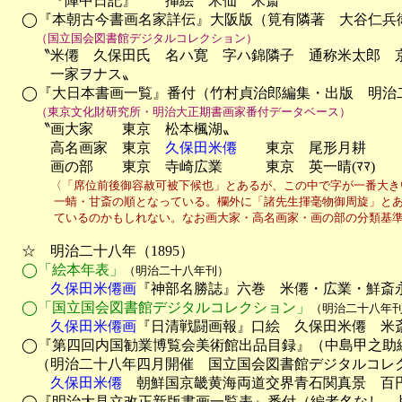
　　　『陣中日記』　　挿絵　米仙　米斎　　　　　　　　　
　◯『本朝古今書画名家詳伝』大阪版（筧有隣著　大谷仁兵衛
（国立国会図書館デジタルコレクション）
　　〝米僊　久保田氏　名ハ寛　字ハ錦隣子　通称米太郎　京
　　　一家ヲナス〟

　◯『大日本書画一覧』番付（竹村貞治郎編集・出版　明治二
（東京文化財研究所・明治大正期書画家番付データベース）
　　〝画大家　　東京　松本楓湖〟

　　　高名画家　東京　
久保田米僊
　　東京　尾形月耕

　　　画の部　　東京　寺崎広業　　　東京　英一晴(ﾏﾏ)　　
〈「席位前後御容赦可被下候也」とあるが、この中で字が一番大き
　　　　一蜻・甘斎の順となっている。欄外に「諸先生揮毫物御周旋」とあ
　　　　ているのかもしれない。なお画大家・高名画家・画の部の分類基
　☆　明治二十八年（1895）

◯「絵本年表」
（明治二十八年刊）
　　　久保田米僊画
『神部名勝誌』六巻　米僊・広業・鮮斎
◯「国立国会図書館デジタルコレクション」
（明治二十八年
　　　久保田米僊画
『日清戦闘画報』口絵　久保田米僊　米斎　
　◯『第四回内国勧業博覧会美術館出品目録』（中島甲之助編
　　（明治二十八年四月開催　国立国会図書館デジタルコレク
久保田米僊
　朝鮮国京畿黄海両道交界青石関真景　百円
　◯『明治大見立改正新版書画一覧表』番付（編者名なし　片