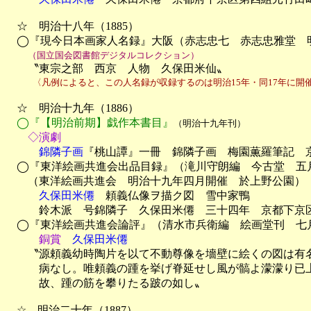
　☆　明治十八年（1885）

　◯『現今日本画家人名録』大阪（赤志忠七　赤志忠雅堂　明
（国立国会図書館デジタルコレクション）
　　〝東宗之部　西京　人物　久保田米仙〟
　　　〈凡例によると、この人名録が収録するのは明治15年・同17年に開
　☆　明治十九年（1886）

◯『【明治前期】戯作本書目』
（明治十九年刊）
　　◇演劇
　　　錦隣子画
『桃山譚』一冊　錦隣子画　梅園薫羅筆記　京
　◯『東洋絵画共進会出品目録』（滝川守朗編　今古堂　五月
　　（東洋絵画共進会　明治十九年四月開催　於上野公園）

久保田米僊
　頼義仏像ヲ描ク図　雪中家鴨

　　　鈴木派　号錦隣子　久保田米僊　三十四年　京都下京区
　◯『東洋絵画共進会論評』（清水市兵衛編　絵画堂刊　七月
銅賞
久保田米僊
　　〝源頼義幼時陶片を以て不動尊像を墻壁に絵くの図は有名
　　　病なし。唯頼義の踵を挙げ脊延せし風が髇よ濛濛り已上
　　　故、踵の筋を攀りたる跛の如し〟

　☆　明治二十年（1887）
