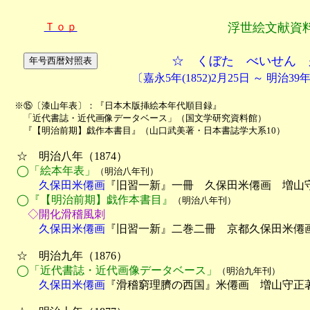
Ｔｏｐ
浮世絵文献資
☆ くぼた べいせん 
〔嘉永5年(1852)2月25日 ～ 明治39年
　※⑮〔漆山年表〕：『日本木版挿絵本年代順目録』

　　「近代書誌・近代画像データベース」（国文学研究資料館）

　　『【明治前期】戯作本書目』（山口武美著・日本書誌学大系10）
　☆　明治八年（1874）

◯「絵本年表」
（明治八年刊）
　　　久保田米僊画
『旧習一新』一冊　久保田米僊画　増山守
◯『【明治前期】戯作本書目』
（明治八年刊）
　　◇開化滑稽風刺
　　　久保田米僊画
『旧習一新』二巻二冊　京都久保田米僊画
　☆　明治九年（1876）

◯「近代書誌・近代画像データベース」
（明治九年刊）
　　　久保田米僊画
『滑稽窮理臍の西国』米僊画　増山守正著