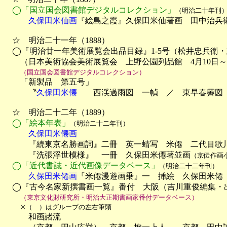
◯「国立国会図書館デジタルコレクション」
（明治二十年刊
　　　久保田米仙画
『絵島之霞』久保田米仙著画　田中治兵衛
　☆　明治二十一年（1888）

　◯『明治廿一年美術展覧会出品目録』1-5号（松井忠兵衛・志
　　（日本美術協会美術展覧会　上野公園列品館　4月10日～5
（国立国会図書館デジタルコレクション）
　　「新製品　第五号」

　　　〝
久保田米僊
　　西渓過雨図　一幀　／　東早春霽図　
　☆　明治二十二年（1889）

◯「絵本年表」
（明治二十二年刊）
　　　久保田米僊画

　　　『続東京名勝画詞』二冊　英一蜻写　米僊　二代目歌
　　　『洗張浮世模様』　一冊　久保田米僊著並画
（京伝作画
◯「近代書誌・近代画像データベース」
（明治二十二年刊）
　　　久保田米僊画
『米僊漫遊画乗』一　挿絵　久保田米僊　
　◯『古今名家新撰書画一覧』番付　大阪（吉川重俊編集・出
（東京文化財研究所・明治大正期書画家番付データベース）
※（　）はグループの左右筆頭
　　　和画諸流
