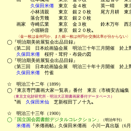
久保田米僊
　東京　金４枚　　　英一晴　　東
　　　　　　小林清親　　東京　銀２０枚　　尾方月耕　東京
　　　　　　落合芳幾　　東京　銀２０枚

　　　画家　寺崎広業　　東京　金３枚　　　鈴木万年　西京
　　　　　　小堀鞆音　　東京　銀２０枚〟

〈金一枚は金何円か、また銀一枚は何円か交換比率が分からない〉
　◯『明治期美術展覧会出品目録』

　　（第二回　日本絵画協会展　明治三十年三月開催　於上野
久保田米僊
　桜狩・茸狩・布袋の図

　◯『明治期美術展覧会出品目録』

　　（第三回　日本絵画協会展　明治三十年十月開催　於上野
久保田米僊
　竹雀

　☆　明治三十二年（1899）

　◯『東京専門書画大家一覧表』番付　東京（市橋安吉編集・
（東京文化財研究所・明治大正期書画家番付データベース）
　　〝画　
久保田米仙
　芝新桜田丁ノ十九〟

　☆　明治三十三年（1900）

◯「国立国会図書館デジタルコレクション」
（明治年刊）
　　　米僊画
『米僊画帖』久保田米僊画　小川一真出版（6月