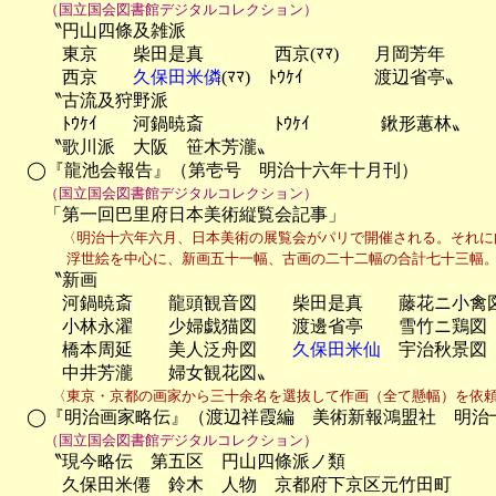
（国立国会図書館デジタルコレクション）
　　〝円山四條及雑派

　　　東京　　柴田是真　　　　西京(ﾏﾏ)　　月岡芳年

　　　西京　　
久保田米僯
(ﾏﾏ)　ﾄｳｹｲ　　　　渡辺省亭〟

　　〝古流及狩野派

　　　ﾄｳｹｲ　　河鍋暁斎　　　　ﾄｳｹｲ　　　　鍬形蕙林〟

　　〝歌川派　大阪　笹木芳瀧〟

　◯『龍池会報告』（第壱号　明治十六年十月刊）

（国立国会図書館デジタルコレクション）
　　「第一回巴里府日本美術縦覧会記事」

〈明治十六年六月、日本美術の展覧会がパリで開催される。それに
　　　　浮世絵を中心に、新画五十一幅、古画の二十二幅の合計七十三幅
　　〝新画

　　　河鍋暁斎　　龍頭観音図　　柴田是真　　藤花ニ小禽図
　　　小林永濯　　少婦戯猫図　　渡邊省亭　　雪竹ニ鶏図

　　　橋本周延　　美人泛舟図　　
久保田米仙
　宇治秋景図

　　　中井芳瀧　　婦女観花図〟
　　　〈東京・京都の画家から三十余名を選抜して作画（全て懸幅）を依
　◯『明治画家略伝』（渡辺祥霞編　美術新報鴻盟社　明治十
（国立国会図書館デジタルコレクション）
　　〝現今略伝　第五区　円山四條派ノ類

　　　久保田米僊　鈴木　人物　京都府下京区元竹田町
