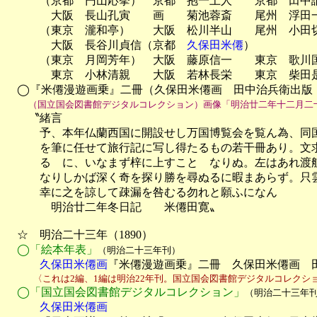
　　　（京都　円山応挙）　京都　抱一上人　　京都　田中訥
　　　　大阪　長山孔寅　　画　　菊池蓉斎　　尾州　浮田一
　　　（東京　瀧和亭）　　大阪　松川半山　　尾州　小田切
　　　　大阪　長谷川貞信（京都　
久保田米僊
）

　　　（東京　月岡芳年）　大阪　藤原信一　　東京　歌川国
　　　　東京　小林清親　　大阪　若林長栄　　東京　柴田是
　◯『米僊漫遊画乗』二冊（久保田米僊画　田中治兵衛出版　明
（国立国会図書館デジタルコレクション）画像「明治廿二年十二月二
　　〝緒言

　　　予、本年仏蘭西国に開設せし万国博覧会を覧ん為、同国
　　　を筆に任せて旅行記に写し得たるもの若干冊あり。文求
　　　るゝに、いなまず梓に上すことゝなりぬ。左はあれ渡航
　　　なりしかば深く奇を探り勝を尋ぬるに暇まあらず。只雲
　　　幸に之を諒して疎漏を咎むる勿れと願ふになん

　　　　明治廿二年冬日記　　米僊田寛〟

　☆　明治二十三年（1890）

◯「絵本年表」
（明治二十三年刊）
　　　久保田米僊画
『米僊漫遊画乗』二冊　久保田米僊画　
　　　〈これは2編、1編は明治22年刊。国立国会図書館デジタルコレクシ
◯「国立国会図書館デジタルコレクション」
（明治二十三年
　　　久保田米僊画