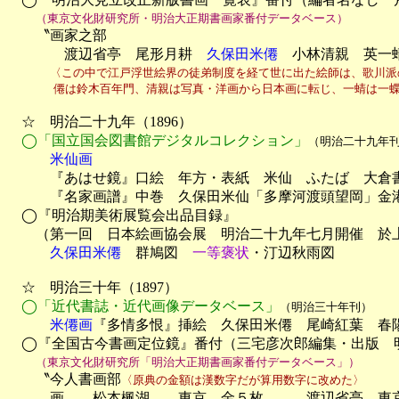
（東京文化財研究所・明治大正期書画家番付データベース）
　　〝画家之部

　　　　渡辺省亭　尾形月耕　
久保田米僊
　小林清親　英一
〈この中で江戸浮世絵界の徒弟制度を経て世に出た絵師は、歌川派
　　　　僊は鈴木百年門、清親は写真・洋画から日本画に転じ、一蜻は一
　☆　明治二十九年（1896）

◯「国立国会図書館デジタルコレクション」
（明治二十九年
　　　米仙画

　　　『あはせ鏡』口絵　年方・表紙　米仙　ふたば　大倉書
　　　『名家画譜』中巻　久保田米仙「多摩河渡頭望岡」金港堂
　◯『明治期美術展覧会出品目録』

　　（第一回　日本絵画協会展　明治二十九年七月開催　於上
久保田米僊
　群鳩図　
一等褒状
・汀辺秋雨図

　☆　明治三十年（1897）

◯「近代書誌・近代画像データベース」
（明治三十年刊）
　　　米僊画
『多情多恨』挿絵　久保田米僊　尾崎紅葉　春
　◯『全国古今書画定位鏡』番付（三宅彦次郎編集・出版　明
（東京文化財研究所「明治大正期書画家番付データベース」）
　　〝今人書画部
〈原典の金額は漢数字だが算用数字に改めた〉
　　　画　　松本楓湖　　東京　金５枚　　　渡辺省亭　東京