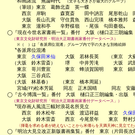
　　〝和画諸流　無論時代　
（文字も大きさが最大のグループ）
　　　（筆頭）東京　葛飾北斎　英一蝶

　　　　西京　岸駒　　　森寛斎　　田中訥言　尾形乾山　
　　　　大阪　長山孔寅　守住貫魚　西山完瑛　橋本雅邦　森一
　　　　東京　瀧和亭　　辛野楳嶺　・尾張　勾田臺嶺〟

　◯『現在今世名家書画一覧』番付　大阪（樋口正三朗編集・
（東京文化財研究所・明治大正期書画家番付データベース）
※（　）は「各派席位混淆」グループ内で字の大きな別格絵師
　　〝各派席位混淆

　　　東京　
久保田米仙
　　大阪　若林長英　　（東京　大蘇
　　（大坂　鈴木雷斎）　　堺　　中井芳滝　　　大坂　武部
　　　東京　哥川豊宣　　　東京　蜂須賀国明　　東京　鍋田玉
　　　大阪　三谷貞広

　　（大坂　林基春）　　（東京　橋本周延）

　　　宮城(ﾏﾏ)松本芳延　　同左　正木国晴　　　同左　安藤
　◯『古今博識一覧』番付　大坂　樋口正三朗編集・出版　明
（東京文化財研究所「明治大正期書画家番付データベース」）
　　〝現存画人風流三幅対浪花名所見立

　　　　西京　鈴木松年　　大坂　渡辺祥益　　東京　
久保
　　　　大坂　鈴木雷斎　　西京　今尾景年　　東京　野村文
〈揮毫を求める者が絶えないことから米僊らを天満天神に見立てた
　◯『明治大見立改正新版書画集覧』番付　東京（片田長次郎