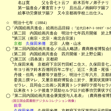
　　　　名は寛　　　父を音七ト云フ　鈴木百年ノ弟子ナリ　
　　　　第一協進会ノ審査官トナリ　且出品ノ画銅印ヲ賜フ　
　　　　絵事功労褒状ヲ賜フ　又今京都画学校ニ出仕ス〟

　☆　明治十七年（1884）

　◯「内国絵画共進会」絵画出品目録
（『近代日本ｱｰﾄ･ｶﾀﾛｸﾞ･
　　（第二回　内国絵画共進会　明治十七年四月開催　於上野
　　〝第三区（南宗・北宗・南北合宗派）

京都
久保田米僊
　北宗　人物・山水

　◯『第二回内国絵画共進会／出品人略譜』農商務省博覧会掛
　　（第二回　内国絵画共進会　四月開催・於上野公園）

　　◯第三区（四条派）京都府

　　〝久保田米庵　京都府下京区竹田町ニ住ス。久保田音七ノ
　　　年ヨリ画ヲ鈴木百僊同百年ニ学ビ、近江・美濃・尾張・
　　　丹後・但馬・播磨等ヲ遊歴シ、明治十三年六月、京都府
　　　委員ニ撰マレ、又屡京都府博覧会ニ於テ、屡賞状賞牌等
　　　ゼラレ、且同会ニ出画シ其褒賞トシテ銅印ヲ授与セラル
　　　以来孜々トシテ後進ヲ奨励セルヲ以テ絵事功労褒状ヲ併
　◯『第二回内国絵画共進会褒賞授与人名表』（農商務省博覧会
（国立国会図書館デジタルコレクション画像）
銀章
　　　久保田米僊
　久保田米僊　京都府下京区第四組元竹田町