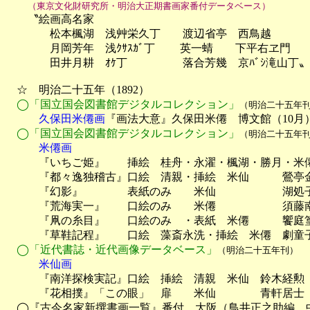
（東京文化財研究所・明治大正期書画家番付データベース）
　　〝絵画高名家

　　　　松本楓湖　浅艸栄久丁　　渡辺省亭　西鳥越　　　
　　　　月岡芳年　浅ｸｻｽｶﾞ丁　 　英一蜻　　下平右ヱ門　　小
　　　　田井月耕　ｵｹ丁　　　　　落合芳幾　京ﾊﾞｼ滝山丁〟

　☆　明治二十五年（1892）

◯「国立国会図書館デジタルコレクション」
（明治二十五年
　　　久保田米僊画
『画法大意』久保田米僊　博文館（10月
◯「国立国会図書館デジタルコレクション」
（明治二十五年
　　　米僊画

　　　『いちご姫』　　挿絵　桂舟・永濯・楓湖・勝月・米僊
　　　『都々逸独稽古』口絵　清親・挿絵　米仙　　　鶯亭
　　　『幻影』　　　　表紙のみ　　米仙　　　　　　湖処子
　　　『荒海実一』　　口絵のみ　　米僊　　　　　　須藤
　　　『凧の糸目』　　口絵のみ　・表紙　米僊　　　饗庭篁
　　　『草鞋記程』　　口絵　藻斎永洗・挿絵　米僊　劇童子
◯「近代書誌・近代画像データベース」
（明治二十五年刊）
　　　米仙画

　　　『南洋探検実記』口絵　挿絵　清親　米仙　鈴木経勲　
　　　『花相撲』「この眼」　扉　　米仙　　　　青軒居士　春
　◯『古今名家新撰書画一覧』番付　大阪（鳥井正之助編　中