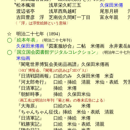
　　〝松本楓湖　　　浅草栄久町三五　　　　
久保田米僊
　
　　　渡辺省亭　　　浅草西鳥越町　　　　　尾形月耕　　浮
　　　吉田豊彦　浮　芝南佐久間町一丁目　　富永年親　　
　　　〈「浮」は浮世絵師という意味〉
　☆　明治二十七年（1894）

◯「絵本年表」
（明治二十七年刊）
　　　久保田米僊画
『図案服紗合』二帖　米僊画　永井素岳編
◯「国立国会図書館デジタルコレクション」
（明治年二十七
　　　米仙画

　　　『閣竜世界博覧会美術品画譜』久保田米僊画　　　　　　
〈ｼｶｺﾞ博覧会。｢閣竜｣の読みは｢ｺﾛﾝﾌﾞｽ｣〉
　　　『日清戦闘画報』口絵のみ　久保田米僊　米斎　　　　　大
　　　『河太郎奇行』　口絵・挿絵　清親　米仙・表紙　芳景
　　　『日清軍記』　　挿絵　米僊　　　　　　　　　　　　
　　　『朝鮮時事』　　挿絵　久保田米仙　　　　　　　　　
〈画工名は明治31年刊『菊と桐』の巻末広告による〉
　　　『大海原』　　　口絵のみ　　米僊　　　　　　　　　
　　　『ちゃんちゃん征伐』挿絵　米仙・表紙　清親　　　　
　　　『日清軍記』　　口絵・挿絵　米僊　　　　　　　　　
　　　『戦勝実記』　　口絵　米仙・表紙　清親　　　　　　