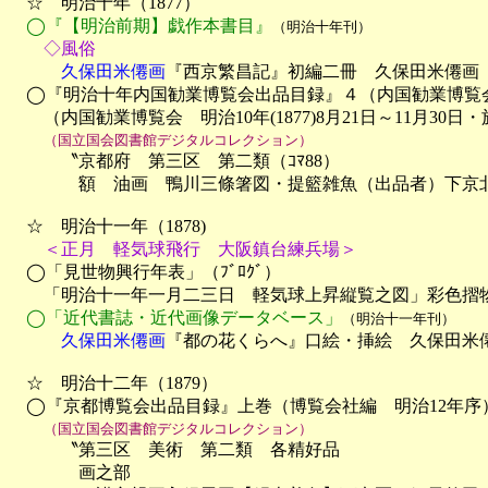
　☆　明治十年（1877）

◯『【明治前期】戯作本書目』
（明治十年刊）
　　◇風俗
　　　久保田米僊画
『西京繁昌記』初編二冊　久保田米僊画　
　◯『明治十年内国勧業博覧会出品目録』４（内国勧業博覧会
　　（内国勧業博覧会　明治10年(1877)8月21日～11月30日
（国立国会図書館デジタルコレクション）
　　　〝京都府　第三区　第二類（ｺﾏ88）

　　　　額　油画　鴨川三條箸図・提籃雑魚（出品者）下京北
　☆　明治十一年（1878)

＜正月　軽気球飛行　大阪鎮台練兵場＞
　◯「見世物興行年表」（ﾌﾞﾛｸﾞ）

　　「明治十一年一月二三日　軽気球上昇縦覧之図」彩色摺
◯「近代書誌・近代画像データベース」
（明治十一年刊）
　　　久保田米僊画
『都の花くらへ』口絵・挿絵　久保田米僊
　☆　明治十二年（1879）

　◯『京都博覧会出品目録』上巻（博覧会社編　明治12年序）
（国立国会図書館デジタルコレクション）
　　　〝第三区　美術　第二類　各精好品　

　　　　画之部
