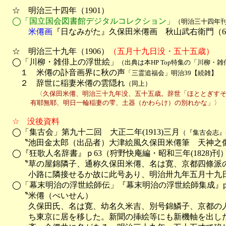
　☆　明治三十四年（1901）

◯「国立国会図書館デジタルコレクション」
（明治三十四年
　　　米僊画
『日なみがた』久保田米僊画　秋山武右衛門（6
　☆　明治三十九年（1906）
（五月十九日没・五十五歳）
　◯「川柳・雑俳上の浮世絵」
（出典は本HP Top特集の「川柳・
　　１　米僊の訃音画界に秋の声
「三霊追福会」明治39【続雑】
　　２　辞世に稲妻米僊の雲隠れ
（同上）
〈久保田米僊、明治三十九年没、五十五歳。辞世「ほととぎすそ
　　　　有耶無耶、明日一輪稲妻の雫、土器（かわらけ）の別れかな」〉
　☆　没後資料

　◯「集古会」第九十二回　大正二年(1913)三月
（『集古会志』
　　〝池田金太郎（出品者）大津絵風久保田米僊筆　天神之像
　◯『狂歌人名辞書』ｐ63（狩野快庵編・昭和三年(1828)刊）
　　〝草の屋錦隣子、通称久保田米僊、名は寛、京都四條派の
　　　小路に隣接せるか故に此号あり、明治卅九年五月十九日
　◯「幕末明治の浮世絵師伝」『幕末明治の浮世絵師集成』p9
　　〝米僊（べいせん）

　　　久保田氏、名は寛、幼名久米吉、別号錦鱗子、京都の人
　　　ち東京に居を移した。新聞の挿絵等にも新機軸を出した