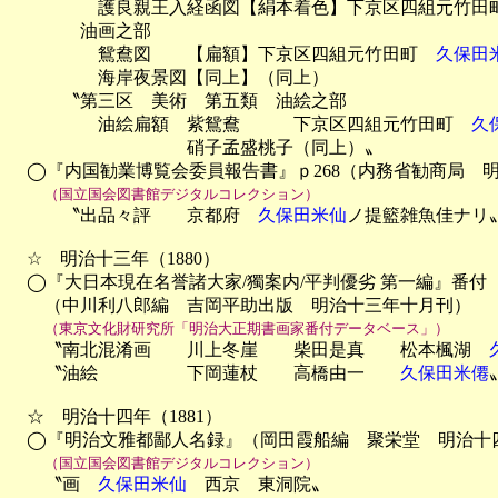
　　　　　護良親王入経函図【絹本着色】下京区四組元竹田
　　　　油画之部

　　　　　鴛鴦図　　【扁額】下京区四組元竹田町　
久保田
　　　　　海岸夜景図【同上】（同上）

　　　〝第三区　美術　第五類　油絵之部

　　　　　油絵扁額　紫鴛鴦　　　下京区四組元竹田町　
久
　　　　　　　　　　硝子孟盛桃子（同上）〟

　◯『内国勧業博覧会委員報告書』ｐ268（内務省勧商局　明治
（国立国会図書館デジタルコレクション）
　　　〝出品々評　　京都府　
久保田米仙
ノ提籃雑魚佳ナリ〟
　☆　明治十三年（1880）

　◯『大日本現在名誉諸大家/獨案内/平判優劣 第一編』番付　
　　（中川利八郎編　吉岡平助出版　明治十三年十月刊）

（東京文化財研究所「明治大正期書画家番付データベース」）
　　〝南北混淆画　　川上冬崖　　柴田是真　　松本楓湖　
　　〝油絵　　　　　下岡蓮杖　　高橋由一　　
久保田米僊
　☆　明治十四年（1881）

　◯『明治文雅都鄙人名録』（岡田霞船編　聚栄堂　明治十四
（国立国会図書館デジタルコレクション）
　　〝画　
久保田米仙
　西京　東洞院〟
