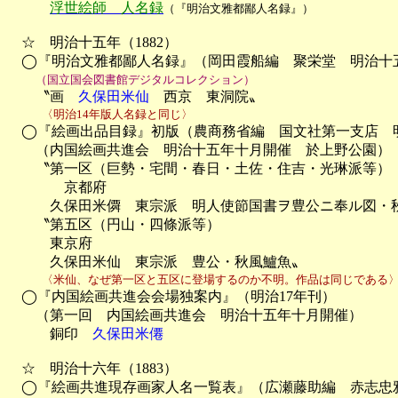
浮世絵師　人名録
（『明治文雅都鄙人名録』）
　☆　明治十五年（1882）

　◯『明治文雅都鄙人名録』（岡田霞船編　聚栄堂　明治十五
（国立国会図書館デジタルコレクション）
　　〝画　
久保田米仙
　西京　東洞院〟
　　　〈明治14年版人名録と同じ〉

　◯『絵画出品目録』初版（農商務省編　国文社第一支店　
　　（内国絵画共進会　明治十五年十月開催　於上野公園）

　　〝第一区（巨勢・宅間・春日・土佐・住吉・光琳派等）

　　　　京都府

　　　久保田米僲　東宗派　明人使節国書ヲ豊公ニ奉ル図・秋
　　〝第五区（円山・四條派等）

　　　東京府

　　　久保田米仙　東宗派　豊公・秋風鱸魚〟
　　　〈米仙、なぜ第一区と五区に登場するのか不明。作品は同じである

　◯『内国絵画共進会会場独案内』（明治17年刊）

　　（第一回　内国絵画共進会　明治十五年十月開催）

　　　銅印　
久保田米僊
　☆　明治十六年（1883）

　◯『絵画共進現存画家人名一覧表』（広瀬藤助編　赤志忠雅