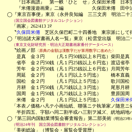

　　　『日本画譜』　第一帙「ひとゝせ」久保田米僊　日本堂
　　　『米僊漫遊画乗』二編　　　　　　久保田米僊　田中治
　◯『東京百事便』東京（永井良知編　三三文房　明治二十三
（国立国会図書館デジタルコレクション）
　　「画家」262/413 ｺﾏ

　　〝
久保田米僊
　芝区久保巴町二十四番地　東宗派にして得
　◯『明治諸大家書画人名一覧』東京（松雲堂出版　明治二
（東京文化財研究所・明治大正期書画家番付データベース）
　　〝絵画ノ部
〈原典の金額は漢数字だが算用数字に改めた〉
　　　是真　金３円　　（凡１円50銭以上８円迄）柴田是真

　　　省亭　金２円50銭（凡１円25銭以上６円迄）渡辺省亭

　　　芳年　金２円50銭（凡１円25銭以上６円迄）月岡芳年

　　　周延　金２円　　（凡１円以上５円迄）　　橋本直義

　　　国松　金２円　　（凡１円以上５円迄）　　歌川国松

　　　月耕　金１円50銭（凡75銭以上３円迄）　　尾形月耕

　　　国周　金１円50銭（凡75銭以上３円迄）　　豊原国周

　　　米僊　金２円　　（凡１円以上５円迄）　　
久保田米
　　「本表ノ価格ハ凡テ小画仙紙、聯落ニテ執筆家ノ随意ニ依
　　　半折四五、字額ハ同二割半或ハ三割ヲ減ズ、絖地絹地
　◯『第三回内国勧業博覧会審査報告』第二部美術
（明治23年
（明治24年刊　国立国会図書館デジタルコレクション）
　　「美術総論」（博覧会・展覧会受賞歴）　
