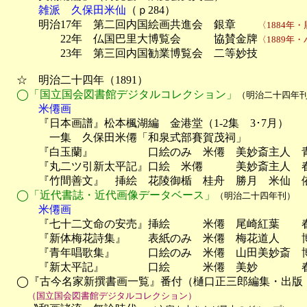
雑派　久保田米仙
（ｐ284）

　　　明治17年　第二回内国絵画共進会　銀章　　
〈1884年
　　　　　22年　仏国巴里大博覧会　　　協賛金牌
〈1889年
　　　　　23年　第三回内国勧業博覧会　二等妙技

　☆　明治二十四年（1891）

◯「国立国会図書館デジタルコレクション」
（明治二十四年
　　　米僊画

　　　『日本画譜』松本楓湖編　金港堂（1-2集　3･7月）

　　　　一集　久保田米僊「和泉式部賽賀茂祠」

　　　『白玉蘭』　　　　　口絵のみ　米僊　美妙斎主人　青木
　　　『丸二ツ引新太平記』口絵　米僊　　　美妙斎主人　春陽
　　　『竹間善文』　挿絵　花陵御楯　桂舟　勝月　米仙　依
◯「近代書誌・近代画像データベース」
（明治二十四年刊）
　　　米僊画

　　　『七十二文命の安売』挿絵　　　米僊　尾崎紅葉　　
　　　『新体梅花詩集』　　表紙のみ　米僊　梅花道人　　博
　　　『青年唱歌集』　　　口絵のみ　米僊　山田美妙斎　博
　　　『新太平記』　　　　口絵　　　米僊　美妙　　　　春陽
　◯『古今名家新撰書画一覧』番付（樋口正三郎編集・出版　
（国立国会図書館デジタルコレクション）