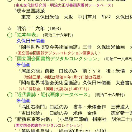
（東京文化財研究所・明治大正期書画家番付データベース）
　　〝現今皇国諸派

　　　　東京　久保田米仙　大坂　中川芦月　ﾖｺﾊﾏ　久保田
　☆　明治二十六年（1893）

◯「絵本年表」
（明治二十六年刊）
　　　久保田米僊画

　　　『閣竜世界博覧会美術品画譜』三冊　久保田米仙画　
　　　〈国立国会図書館デジタルコレクション画像あり〉
◯「国立国会図書館デジタルコレクション」
（明治二十六年
　　　米仙画

　　　『屑屋の籠』前後　口絵のみ　前：ｙｋ　後：米僊　天
〈増補三版。初版は明治20年5月で口絵は石版〉
　　　『閣竜世界博覧会美術品画譜』久保田米僊画　大倉書店（1-
〈ｼｶｺﾞ博覧会。｢閣竜｣の読みは｢ｺﾛﾝﾌﾞｽ｣〉
◯「近代書誌・近代画像データベース」
（明治二十六年刊）
　　　米仙画

　　　『塙団右衛門』口絵のみ　省亭・米僊合作　三昧道人　
　　　『吉田松陰』　口絵のみ　米僊　金僊　　　徳富猪一郎
　◯『新撰東京案内鑑』（小島猪三郎編　指南社　明治二十六
（国立国会図書館デジタルコレクション）
　　（「第四編名誉録」「絵画家(ゑかき)」の項）
