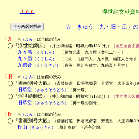
Ｔｏｐ
浮世絵文献資
☆ きゅう「九・旧・丘」の
〔九〕
※
（よみ）
は当館の読み
　◯『浮世絵師伝』
（井上和雄編・昭和六年(1831)刊）
（国立国会図
　　　九々蜃
（くくしん）　
〔葛飾北斎　九々蜃（文化二年）〕
　　　九々蜃
（くくしん）
　〔北明　北斎門人、九々蜃・画狂人と号す
　　　九徳斎
（くとくさい）
〔春英　勝川を称す、九徳斎と号す〕

〔旧〕
※
（よみ）
は当館の読み
　◯『書画別号大観』
（斎藤好道　田谷竜郷著　芳雲堂　大正四年(19
　　　旧草堂
（きゅうそうどう）
〔英一蝶〕
　◯『浮世絵師伝』
（井上和雄編・昭和六年(1831)刊）
（国立国会図
　　　旧草堂
（きゅうそうどう）
〔英一蝶の別号〕

〔丘〕
※
（よみ）
は当館の読み
　◯『書画別号大観』
（斎藤好道　田谷竜郷著　芳雲堂　大正四年(19
　　　丘山
（きゅうざん）
〔堀川春信〕
〈岳亭定岡〉