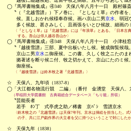
　　　越後に罷越候処、逗留中牧之病臥、且年がらあしく成候
　◯『馬琴書翰集成』④340　天保八年八月十一日　殿村篠斎
　　〝（『北越雪譜』）下ノ巻に、『としなミ草』の作者を、
　　　候。直しおかれ候様奉存候。画ハ京山二男
京水
、弱冠
　　　多く候故、甚さみしく、且画張をいとひ候故、細画の
　　　〈『としなミ草』は『北越雪譜』には『年浪草』とある。「日本古典
　　　　する。吾山は俳人越谷吾山か〉

　◯『馬琴書翰集成』④348　天保八年八月十一日　小津桂窓
　　〝『越後雪譜』三部、夏中出板いたし候。被成御覧候哉。
　　　京山ニ男
京水
ニ御座候。この書、久しく牧之ニたのま
　　　拠著述を断り候ニ付、牧之切かえて、京山にたのミ候。
　　　御座候〟
　　　〈『越後雪譜』は鈴木牧之著『北越雪譜』〉
　☆　天保八、九年頃（1837-8）

　◯「大江都名物流行競　二編」（番付　金湧堂　天保八、九
（早稲田大学図書館　古典籍総合データベース「ちり籠」所収）
　　〝芸能長者

　　　若手　ﾎﾝ丁　式亭虎之助／稀書　京ﾊﾞｼ　雪譜京水
　　　〈鈴木牧之の『北越雪譜』は天保7年刊。京水は挿絵を担当した。式亭
　　　　の子、共に江戸戯作界の大立者を父に持つということで対にした
　☆　天保九年（1838）
