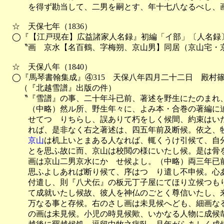
　　　を得ず勘当して、二男を嗣とす、年十七八なるべし、画
　☆　天保七年（1836）

　◯『【江戸現在】広益諸家人名録』初編「イ部」〔人名録〕
　　〝画　京水【名百鶴、字梅朔、京山男】同居（京山宅・京
　☆　天保八年（1840）

　◯『馬琴書翰集成』④315　天保八年四月二十二日　殿村篠
　　（『北越雪譜』出版の件）

　　〝『雪譜』の事、二十年斗已前、著述を野生にたのまれ、
　　　（中略）然ル所、野生年々に、よみ本・合巻の著編に迫
　　　せてつゞりちらし、誤ありて朽をしく候間、約束はいた
　　　れば、是非なく右之著述は、四五年前及断候。依之、牧
京山
は机上いとまある人なれば、輒くうけ引候て、自分
　　　とを思ふ故に而、京山は校閲の様にいたし候。是は骨を
　　　画は京山二男京水にかゝせ候よし。（中略）両三年已前
　　　思ふよしあれば断り候て、序はつゞり遣し不申候。心あ
　　　付遣し、則『八犬伝』の板元丁子屋にてほり立候つもり
　　　て成就いたし候故、彼人を神仏のごとく尊信いたし、来
　　　万なる事と存候。右のさし画は未見候へども、細画なる
　　　の画は未見候。小児の時見候歟、いかなる人物に成候哉