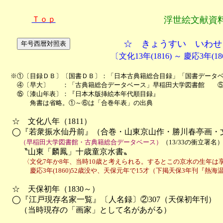
Ｔｏｐ
浮世絵文献資
☆ きょうすい いわせ
〔文化13年(1816) ～ 慶応3年(1
　※①〔目録ＤＢ〕〔国書ＤＢ〕：「日本古典籍総合目録」「国書データベ
　　④〔早大〕　　：「古典籍総合データベース」早稲田大学図書館　　⑤
　　⑮〔漆山年表〕：『日本木版挿絵本年代順目録』

　　　　角書は省略。①～⑥は「合巻年表」の出典
　☆　文化八年（1811）

　◯『若衆振水仙丹前』（合巻・山東京山作・勝川春亭画・文
（早稲田大学図書館・古典籍総合データベース）
（13/33の衝立署名
　　〝山東「麟鳳」十歳童京水書〟
　　　〈文化7年か8年、当時10歳と考えられる。するとこの京水の生年は享和1
　　　　慶応3年(1860)52歳没や、天保元年で15才（下掲天保3年刊『熱
　☆　天保初年（1830～）

　◯『江戸現存名家一覧』〔人名録〕②307（天保初年刊）

　　（当時現存の「画家」として名があがる）
