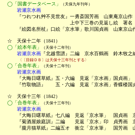
◯「国書データベース」
（天保九年刊年）
　　　岩瀬京水画

　　　『つれつれ艸不見世友』一勇斎国芳画　山東庵京山作　
　　　　　　　　　　　　　　上中下三巻の見返し絵　署名「
　　　『絵図名所杖』口絵「京水筆」歌川国貞画　山東京山作
　☆　天保十二年（1841）

◯「絵本年表」
（天保十二年刊）
　　　岩瀬京水画
『北越雪譜』二編　京水百鶴画　鈴木牧之
　　　　〈〔目録ＤＢ〕は天保十三年刊とする〉
◯「合巻年表」
（天保十二年刊）
　　　岩瀬京水画

　　　『大晦日曙草紙』五・六編　見返「京水画」国貞画」　
　　　『竹取物語』　　五・六編　見返「京水画」香蝶楼国貞
　☆　天保十三年（1842）

◯「合巻年表」
（天保十三年刊）
　　　岩瀬京水画

　　　『大晦日曙草紙』七八編　見返「京水筆」　国貞画　京
　　　『菊酒屋娘庭訓』二編　　見返「京水」印　貞秀画　京
　　　『朧月猫草紙』二編五オ　衝立「京水筆」　国芳画　山