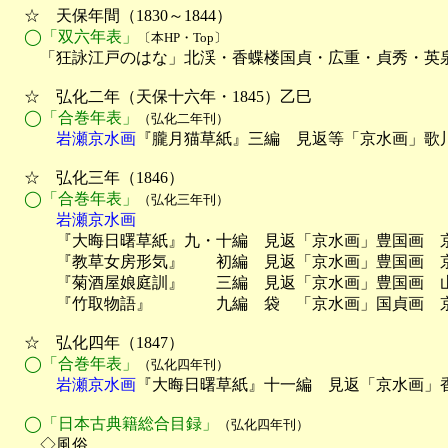
　☆　天保年間（1830～1844）

◯「双六年表」
〔本HP・Top〕
　　「狂詠江戸のはな」北渓・香蝶楼国貞・広重・貞秀・英泉
　☆　弘化二年（天保十六年・1845）乙巳

◯「合巻年表」
（弘化二年刊）
　　　岩瀬京水画
『朧月猫草紙』三編　見返等「京水画」歌川
　☆　弘化三年（1846）

◯「合巻年表」
（弘化三年刊）
　　　岩瀬京水画

　　　『大晦日曙草紙』九・十編　見返「京水画」豊国画　京
　　　『教草女房形気』　　初編　見返「京水画」豊国画　京
　　　『菊酒屋娘庭訓』　　三編　見返「京水画」豊国画　山
　　　『竹取物語』　　　　九編　袋　「京水画」国貞画　京
　☆　弘化四年（1847）

◯「合巻年表」
（弘化四年刊）
　　　岩瀬京水画
『大晦日曙草紙』十一編　見返「京水画」香
　◯「日本古典籍総合目録」
（弘化四年刊）
　　◇風俗