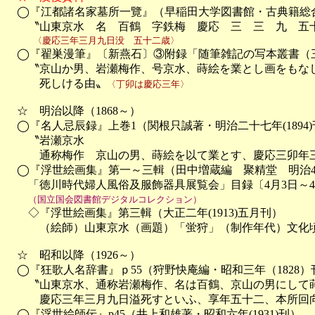

　◯『江都諸名家墓所一覽』（早稲田大学図書館・古典籍総
　　〝山東京水　名　百鶴　字鉄梅　慶応　三　三　九　五
　　　〈慶応三年三月九日没　五十二歳〉

　◯『翟巣漫筆』〔新燕石〕③附録「随筆雑記の写本叢書（
　　〝京山か男、岩瀬梅作、号京水、蒔絵を業とし画をもなし
　　　死しける由〟
〈丁卯は慶応三年〉
　☆　明治以降（1868～）

　◯『名人忌辰録』上巻1（関根只誠著・明治二十七年(1894)
　　〝岩瀬京水

　　　通称梅作　京山の男、蒔絵を以て業とす、慶応三卯年三
　◯『浮世絵画集』第一～三輯（田中増蔵編　聚精堂　明治44年(19
　　「徳川時代婦人風俗及服飾器具展覧会」目録〔4月3日～4
（国立国会図書館デジタルコレクション）
　　◇『浮世絵画集』第三輯（大正二年(1913)五月刊）

　　　（絵師）山東京水（画題）「蛍狩」（制作年代）文化頃
　☆　昭和以降（1926～）

　◯『狂歌人名辞書』ｐ55（狩野快庵編・昭和三年（1828）刊
　　〝山東京水、通称岩瀬梅作、名は百鶴、京山の男にして蒔
　　　慶応三年三月九日溢死すといふ、享年五十二、本所回向
　◯『浮世絵師伝』p45（井上和雄著・昭和六年(1931)刊）
