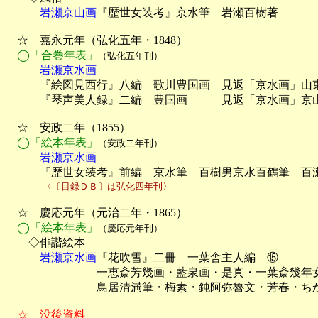
　　　岩瀬京山画
『歴世女装考』京水筆　岩瀬百樹著

　☆　嘉永元年（弘化五年・1848）

◯「合巻年表」
（弘化五年刊）
　　　岩瀬京水画

　　　『絵図見西行』八編　歌川豊国画　見返「京水画」山東
　　　『琴声美人録』二編　豊国画　　　見返「京水画」京山
　☆　安政二年（1855）

◯「絵本年表」
（安政二年刊）
　　　岩瀬京水画

　　　『歴世女装考』前編　京水筆　百樹男京水百鶴筆　百
　　　　〈〔目録ＤＢ〕は弘化四年刊〉
　☆　慶応元年（元治二年・1865）

◯「絵本年表」
（慶応元年刊）
　　◇俳諧絵本
　　　岩瀬京水画
『花吹雪』二冊　一葉舎主人編　⑮

　　　　　　　　一恵斎芳幾画・藍泉画・是真・一葉斎幾年女
　　　　　　　　鳥居清満筆・梅素・鈍阿弥魯文・芳春・ちか
　☆　没後資料