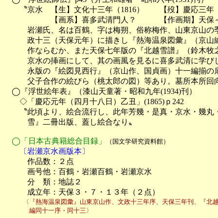
　　〝京水　【生】文化十三年（1816）　　【歿】慶応三年（1
　　　　　　【画系】喜多武清門人？　　　【作画期】天保～
　　　岩瀬氏、名は百鶴、字は梅朔、俗称梅作、山東京山の季
　　　政十三（天保元年）に描きし『熱海温泉図彙』（京山編
　　　作ならむか、また天保七年版の『北越雪譜』（鈴木牧之
　　　京水の挿画にして、其の画風を見るに喜多武清に学びし
　　　永版の『絵図見西行』（京山作、国貞画）十一編揃の扉
　　　父子合作の絵びら（桃太郎の図）等あり。墓所本所回向
　◯『浮世絵年表』（漆山天童著・昭和九年(1934)刊）

　　◇「慶応元年（四月十八日）乙丑」(1865)ｐ242

　　〝此頃より、絵合流行し、此年芳幾・是真・京水・幾丸・
　　　雪』二冊出版、蓋し絵合なり〟

　◯「日本古典籍総合目録」
（国文学研究資料館）
　　〔岩瀬京水画版本〕

　　　作品数：２点

　　　画号他：百鶴・岩瀬百鶴・岩瀬京水

　　　分　類：地誌２

　　　成立年：天保３・７・１３年（２点）
　　　〈『熱海温泉図彙』山東京山作、文政十三年序、天保三年刊、『北越
　　　　編同十一序・同十三〉