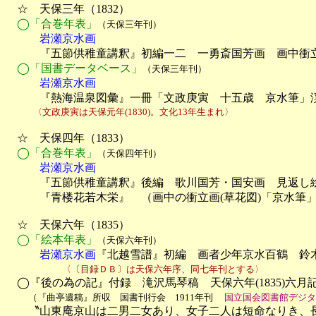
　☆　天保三年（1832）

◯「合巻年表」
（天保三年刊）
　　　岩瀬京水画

　　　『五節供稚童講釈』初編一二　一勇斎国芳画　画中衝
◯「国書データベース」
（天保三年刊）
　　　岩瀬京水画

　　　『熱海温泉図彙』一冊「文政庚寅　十五歳　京水筆」
　　　〈文政庚寅は天保元年(1830)。文化13年生まれ〉
　☆　天保四年（1833）

◯「合巻年表」
（天保四年刊）
　　　岩瀬京水画

　　　『五節供稚童講釈』後編　歌川国芳・国安画　見返し
　　　『青楼花若木栄』　（画中の衝立画(草花図)「京水筆
　☆　天保六年（1835）

◯「絵本年表」
（天保六年刊）
　　　岩瀬京水画
『北越雪譜』初編　画者少年京水百鶴　鈴木
〈〔目録ＤＢ〕は天保六年序、同七年刊とする〉
　◯『後の為の記』付録　滝沢馬琴稿　天保六年(1835)六月記
（『曲亭遺稿』所収　国書刊行会　1911年刊
国立国会図書館デジタ
　　〝山東庵京山は二男二女あり、女子二人は短命なりき、長