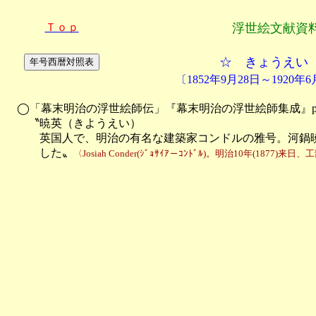
Ｔｏｐ
浮世絵文献資
☆ きょうえい
〔1852年9月28日～1920年
　◯「幕末明治の浮世絵師伝」『幕末明治の浮世絵師集成』p8
　　〝暁英（きようえい）

　　　英国人で、明治の有名な建築家コンドルの雅号。河鍋暁
　　　した〟
〈Josiah Conder(ｼﾞｮｻｲｱ－ｺﾝﾄﾞﾙ)。明治10年(1