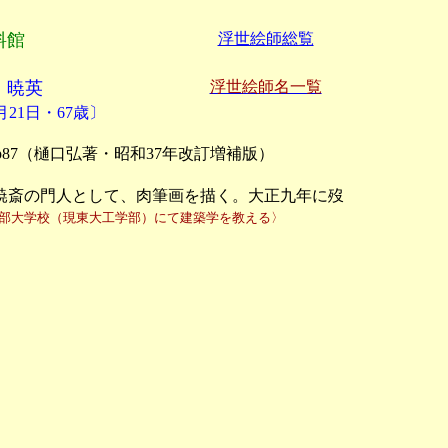
料館
浮世絵師総覧
 暁英
浮世絵師名一覧
6月21日・67歳〕
7（樋口弘著・昭和37年改訂増補版）

斎の門人として、肉筆画を描く。大正九年に歿

877)来日、工部大学校（現東大工学部）にて建築学を教える〉