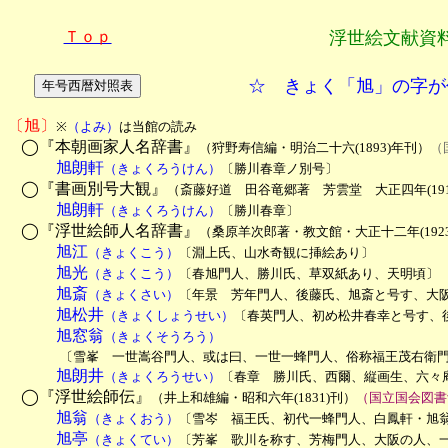
Ｔｏｐ
浮世絵文献資
☆ きょく「旭」の字が
〔旭〕
※
（よみ）
は当館の読み

◯『本朝画家人名辞書』
（狩野寿信編・明治二十六(1893)年刊）
（
　　　旭朗軒
（きょくろうけん）
〔勝川春章ノ別号〕

◯『書画別号大観』
（斎藤好道　田谷竜郷著　芳雲堂　大正四年(191
　　　旭朗軒
（きょくろうけん）
〔勝川春章〕

◯『浮世絵師人名辞書』
（桑原羊次郎著・教文館・大正十二年(192
　　　旭江
（きょくこう）
〔淵上氏、山水奇観に挿絵あり〕
　　　旭光
（きょくこう）
〔春旭門人、勝川氏、草双紙あり、天明頃〕
　　　旭斎
（きょくさい）
〔年景　芳年門人、後藤氏、旭斎と号す、大
　　　旭松井
（きょくしょうせい）
〔春英門人、初め松井春幸と号す、
　　　旭窓翁
（きょくそうろう）

　　　　〔雪峯　一世嵩谷門人、或は曰、一世一蜂門人、俗称福王茂右衛
　　　旭朗井
（きょくろうせい）
〔春章　勝川氏、西爾、縦画生、六々庵
◯『浮世絵師伝』
（井上和雄編・昭和六年(1831)刊）
（国立国会図書
　　　旭翁
（きょくおう）
〔雪岑　福王氏、初代一蜂門人、白鳳軒・旭
　　　旭亭
（きょくてい）
〔芳峯　歌川を称す、芳梅門人、大阪の人、