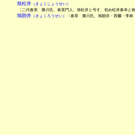
　　　旭松井
（きょくしょうせい）

　　　　〔二代春章　勝川氏、春英門人、旭松井と号す、初め松井春幸と
　　　旭朗井
（きょくろうせい）