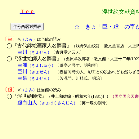
Ｔｏｐ
浮世絵文献資
☆ きょ「巨・虚」の字
〔巨〕
※
（よみ）
は当館の読み

◯『古代錦絵画家人名辞書』
（浅野気山校訂　慶文堂書店　大正四年
　　　巨川
（きょせん）
〔古月堂と云ふ〕

◯『浮世絵師人名辞書』
（桑原羊次郎著・教文館・大正十二年(192
　　　巨洲
（きょしゅう）
〔蘆亭と号す、明和頃〕
　　　巨川
（きょせん）
　〔春信同時の人、彫工との説あれども然らざ
　　　巨泉
（きょせん）
　〔芳瀧門、川崎氏、明治〕

〔虚〕
※
（よみ）
は当館の読み

◯『浮世絵師伝』
（井上和雄編・昭和六年(1831)刊）
（国立国会図書
　　　虚白山人
（きょはくさんじん）