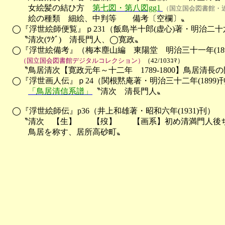
　　　女絵髪の結ひ方　
第七図・第八図gg1 
（国立国会図書館・
　　　絵の種類　細絵、中判等　　備考〔空欄〕〟

　◯『浮世絵師便覧』ｐ231（飯島半十郎(虚心)著・明治二十六年(
　　〝清次(ﾂｸﾞ)　清長門人、◯寛政〟

　◯『浮世絵備考』（梅本塵山編　東陽堂　明治三十一年(1898
（国立国会図書館デジタルコレクション）
（42/103ｺﾏ）
　　〝鳥居清次【寛政元年～十二年　1789-1800】鳥居清長
　◯『浮世画人伝』ｐ24（関根黙庵著・明治三十二年(1899)刊
「鳥居清信系譜」
〝清次　清長門人〟

　◯『浮世絵師伝』p36（井上和雄著・昭和六年(1931)刊）

　　〝清次　【生】　　【歿】　　【画系】初め清満門人後ち