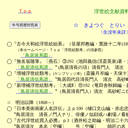
Ｔｏｐ
浮世絵文献資
☆ きよつぐ とりい
〔生没年未詳
　◯『古今大和絵浮世絵始系』（笹屋邦教編・寛政十二年(1800
（本ホームページ・Ｔｏｐ「浮世絵類考」の項参照）
「鳥居派系図」
　◯『無名翁随筆』〔燕石〕③292（池田義信(渓斎英泉)著・天保
「鳥居清信系譜」
〝 (鳥居清長の項）清長門人　清次　
　◯『増補浮世絵類考』
（斎藤月岑編・天保十五年
(ケンブリッジ本)
「鳥居清信系譜」
〝鳥居四代目清長門人　清次　高砂町
　◯『新増補浮世絵類考』〔大成Ⅱ〕⑪192（竜田舎秋錦編・慶応四
「鳥居清信系譜」
〝（鳥居清長門人）清次　高砂町ニ住
　☆　明治以降（1868～）

　◯『日本美術画家人名詳伝』上ｐ100（樋口文山編・赤志忠雅堂
　　〝鳥居清次　清長ノ門人ナリ、俳優ノ似顔或ハ劇場ノ看板
　◯『古代浮世絵買入必携』ｐ3（酒井松之助編・明治二十六年(1
　　〝鳥居清次　本名〔空欄〕　　号〔空欄〕　　師匠の名　