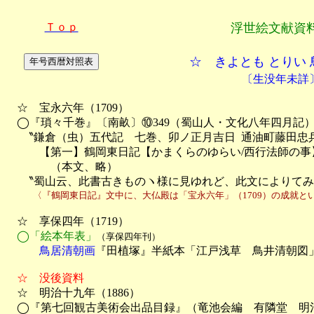
Ｔｏｐ
浮世絵文献資
☆ きよとも とりい
〔生没年未詳
　☆　宝永六年（1709）

　◯『瑣々千巻』〔南畝〕⑩349（蜀山人・文化八年四月記）
　  〝鎌倉（虫）五代記　七巻、卯ノ正月吉日  通油町藤田忠兵
　　　【第一】鶴岡東日記【かまくらのゆらい/西行法師の事】
　　　　（本文、略）

 　 〝蜀山云、此書古きものヽ様に見ゆれど、此文によりて
　　　〈『鶴岡東日記』文中に、大仏殿は「宝永六年」（1709）の成就と
　☆　享保四年（1719）

◯「絵本年表」
（享保四年刊）
　　　鳥居清朝画
『田植塚』半紙本「江戸浅草　鳥井清朝図」
　☆　没後資料

　☆　明治十九年（1886）

　◯『第七回観古美術会出品目録』（竜池会編　有隣堂　明治1