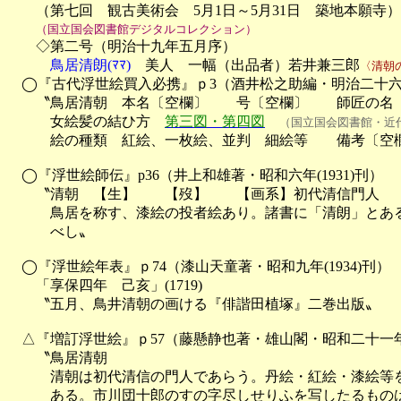
　　（第七回　観古美術会　5月1日～5月31日　築地本願寺）

（国立国会図書館デジタルコレクション）
　　◇第二号（明治十九年五月序）

鳥居清朗(ﾏﾏ)
　美人　一幅（出品者）若井兼三郎
〈清朝
　◯『古代浮世絵買入必携』ｐ3（酒井松之助編・明治二十六年(1
　　〝鳥居清朝　本名〔空欄〕　　号〔空欄〕　　師匠の名　
　　　女絵髪の結ひ方　
第三図・第四図
（国立国会図書館・近
　　　絵の種類　紅絵、一枚絵、並判　細絵等　　備考〔空欄
　◯『浮世絵師伝』p36（井上和雄著・昭和六年(1931)刊）

　　〝清朝　【生】　　【歿】　　【画系】初代清信門人　　
　　　鳥居を称す、漆絵の投者絵あり。諸書に「清朗」とある
　　　べし〟

　◯『浮世絵年表』ｐ74（漆山天童著・昭和九年(1934)刊）

　　「享保四年　己亥」(1719)　

　　〝五月、鳥井清朝の画ける『俳諧田植塚』二巻出版〟

　△『増訂浮世絵』ｐ57（藤懸静也著・雄山閣・昭和二十一年(19
　　〝鳥居清朝

　　　清朝は初代清信の門人であらう。丹絵・紅絵・漆絵等を
　　　ある。市川団十郎のすの字尽しせりふを写したるものは