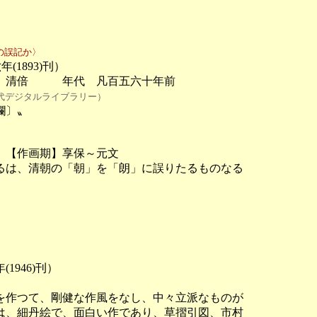
の誤記か〉
893)刊）

清倍　　　年代　凡百五六十年前

代デジタルライブラリー）
〕〟

【作画期】享保～元文

は、清朝の「朝」を「朗」に誤りたるものなる

46)刊）

作つて、剛健な作風をなし、中々立派なものが

、細丹絵で、面白い作であり、草摺引図、市村
