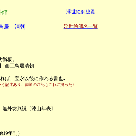
料館
浮世絵師総覧
 鳥居 清朝
浮世絵師名一覧
〕


衛板。

 画工鳥居清朝

みれば、宝永以後に作れる書也〟
いう記述あり、南畝の注記もこれに拠った〉
無外坊燕説〔漆山年表〕

9年刊）
