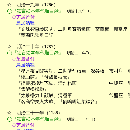
　☆　明治十九年（1786）

◯『狂言絵本年代順目録』
（明治十九年刊）
　　◇芝居番付
　　　鳥居清種

　　　『文珠智恵義民功』二世舟斎清種画　斎藤板　新富座
　　　『莩源氏陸奥日記』

　☆　明治二十年（1787）

◯『狂言絵本年代順目録』
（明治二十年刊）
　　◇芝居番付
　　　鳥居清種

　　　『星月夜見聞実記』二世清たね画　深谷板　市村座　
　　　『桃山譚』『母成長枝鶯』

　　　『復讐肥後駒下駄』清たね画　　　　　　　中嶋座　明
　　　『雪解松操繖』

　　　『太鼓櫓力士顔触』清種筆　　　　　　　　常盤座　明
　　　『名高◎実入大蔵』『舗嶋噺紅葉絵合』

　☆　明治二十一年（1788）

◯『狂言絵本年代順目録』
（明治二十一年刊）
　　◇芝居番付