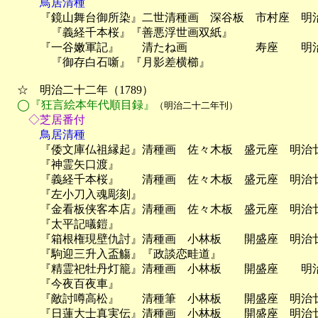
　　　鳥居清種

　　　『鏡山舞台御所染』二世清種画　深谷板　市村座　明
　　　　『義経千本桜』『善悪浮世画双紙』

　　　『一谷嫩軍記』　　清たね画　　　　　　寿座　　明治
　　　　『御存白石噺』『月影差横櫛』

　☆　明治二十二年（1789）

◯『狂言絵本年代順目録』
（明治二十二年刊）
　　◇芝居番付
　　　鳥居清種

　　　『倭文庫仏祖縁起』清種画　佐々木板　盛元座　明治廿
　　　『神霊矢口渡』

　　　『義経千本桜』　　清種画　佐々木板　盛元座　明治廿
　　　『左小刀入魂彫刻』　　

　　　『金看板侠客本店』清種画　佐々木板　盛元座　明治廿
　　　『太平記㬢鎧』

　　　『箱根権現壁仇討』清種画　小林板　　開盛座　明治廿
　　　『駒迎三升入盃觴』『政談恋畦道』

　　　『精霊祀牡丹灯籠』清種画　小林板　　開盛座　　明治
　　　『今夜百夜車』

　　　『敵討噂高松』　　清種筆　小林板　　開盛座　明治廿
　　　『日蓮大士真実伝』清種画　小林板　　開盛座　明治廿