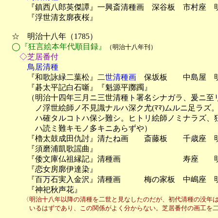

　　　『鎮西八郎英傑譚』一興斎清種画　深谷板　市村座　
　　　『浮世清玄廓夜桜』

　☆　明治十八年（1785）

◯『狂言絵本年代順目録』
（明治十八年刊）
　　◇芝居番付
　　　鳥居清種

　　　『和歌詠緑二葉松』
二世清種画
　保坂板　　中島屋　明
　　　『碁太平記白石噺』『魁源平躑躅』

　　　（明治十四年三月ニ三世清種ト署名シナガラ、爰ニ至リ
　　　　ノ浮世絵師ノ不見識ナルハ深ク尤(ﾏﾏ)ムルニ足ラズ
　　　　ハ確タルコトハ保シ難シ。ヒトリ絵師ノミナラズ、狂
　　　　ハ読ミ難キモノ多キニあらずや）　

　　　『櫓太鼓成田仇討』清たね画　　斎藤板　　千歳座　明
　　　『須磨浦凱歌謡曲』　　

　　　『倭文庫仏祖縁記』清種画　　　　　　　　寿座　　明
　　　『恋女房廓伊達染』

　　　『百万石実入金沢』清種画　　　梅の家板　中嶋座　明
　　　『神祀秋声花』
　　　〈明治十八年以降の清種を二世と見なしたのだが、初代清種の没年は
　　　　いるはずであり、この関係がよく分からない。芝居番付の画工を