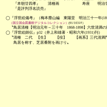
　　　『本朝廿四孝』　　清種画　　　　　　寿座　　明治廿
　　　『是評判浮名読売』　

　◯『浮世絵備考』（梅本塵山編　東陽堂　明治三十一年(1898
（国立国会図書館デジタルコレクション）
(91/103ｺﾏ）
　　〝鳥居清種【明治元年～三十年　1868-1898】六世清満
　◯『浮世絵師伝』p32（井上和雄著・昭和六年(1931)刊）

　　〝清種　二代　【生】　　【歿】　　【画系】三代清満門