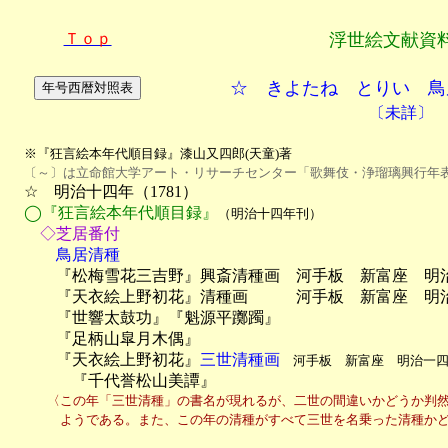
Ｔｏｐ
浮世絵文献資
☆ きよたね とりい 鳥
〔未詳〕
※『狂言絵本年代順目録』漆山又四郎(天童)著
〔～〕は立命館大学アート・リサーチセンター「歌舞伎・浄瑠璃興行年
　☆　明治十四年（1781）

◯『狂言絵本年代順目録』
（明治十四年刊）
　　◇芝居番付
　　　鳥居清種

　　　『松梅雪花三吉野』興斎清種画　河手板　新富座　明
　　　『天衣絵上野初花』清種画　　　河手板　新富座　明
　　　『世響太鼓功』『魁源平躑躅』

　　　『足柄山皐月木偶』　　　　　　　　　　　　　　　
　　　『天衣絵上野初花』
三世清種画
　河手板　新富座　明治一
　　　　『千代誉松山美譚』
　　　〈この年「三世清種」の書名が現れるが、二世の間違いかどうか判然
　　　　ようである。また、この年の清種がすべて三世を名乗った清種か