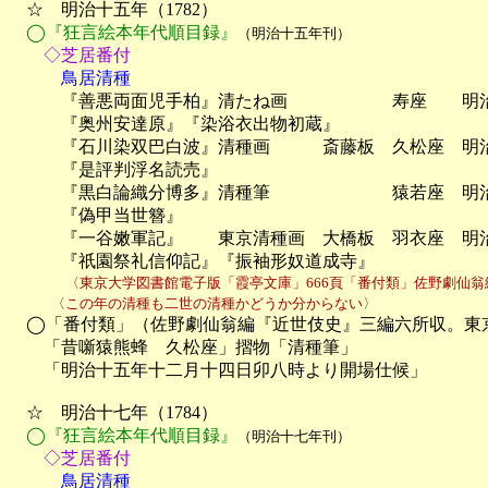
　☆　明治十五年（1782）

◯『狂言絵本年代順目録』
（明治十五年刊）
　　◇芝居番付
　　　鳥居清種

　　　『善悪両面児手柏』清たね画　　　　　　寿座　　明治
　　　『奥州安達原』『染浴衣出物初蔵』

　　　『石川染双巴白波』清種画　　　斎藤板　久松座　明
　　　『是評判浮名読売』

　　　『黒白論織分博多』清種筆　　　　　　　猿若座　明
　　　『偽甲当世簪』

　　　『一谷嫩軍記』　　東京清種画　大橋板　羽衣座　明治
　　　『祇園祭礼信仰記』『振袖形奴道成寺』
　　　　〈東京大学図書館電子版「霞亭文庫」666頁「番付類」佐野劇仙翁
　　　〈この年の清種も二世の清種かどうか分からない〉
　◯「番付類」（佐野劇仙翁編『近世伎史』三編六所収。東京
　　「昔噺猿熊蜂　久松座」摺物「清種筆」

　　「明治十五年十二月十四日卯八時より開場仕候」

　☆　明治十七年（1784）

◯『狂言絵本年代順目録』
（明治十七年刊）
　　◇芝居番付
　　　鳥居清種