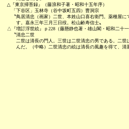
　△『東京掃苔録』（藤浪和子著・昭和十五年序）

　　「下谷区」玉林寺（谷中坂町五四）曹洞宗

　　〝鳥居清忠（画家）二世、本姓山口喜右衛門。薬種屋にて
　　　す。嘉永三年三月三日歿。松山齢寿信士〟

　△『増訂浮世絵』ｐ228（藤懸静也著・雄山閣・昭和二十一年(1
　　〝清忠二世

　　　二世は清長の門人。三世は二世清忠の男である。二世は