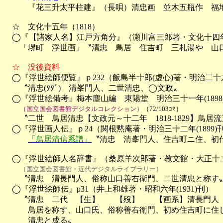

　　　『花三升太平柱建』（長唄）清忠画　並木五瓶作　福
　☆　文化十五年（1818）

　◯『【諸家人名】江戸方角分』（瀬川富三郎著・文化十四年
　　「堺町　浮世画」〝清忠　鳥居　住吉町　三札湯や　山口
　☆　没後資料

　◯『浮世絵師便覧』ｐ232（飯島半十郎(虚心)著・明治二十六年(
　　〝清忠(ﾀﾀﾞ)　清峯門人、二世清忠、◯文政〟

　◯『浮世絵備考』梅本塵山編　東陽堂　明治三十一年(1898)
（国立国会図書館デジタルコレクション）
（72/103ｺﾏ）
　　〝二世　鳥居清忠【文政元～十二年　1818-1829】鳥居
　◯『浮世画人伝』ｐ24（関根黙庵著・明治三十二年(1899)刊
「鳥居清信系譜」
〝清忠　清峯門人、住吉町ニ住、初代
　◯『浮世絵師人名辞書』（桑原羊次郎著・教文館・大正十二年(
（国立国会図書館・近代デジタルライブラリー）
　　〝清忠　清長門人、俗称山口善右衛門、二世清忠と称す〟
　◯『浮世絵師伝』p31（井上和雄著・昭和六年(1931)刊）

　　〝清忠　二代　【生】　　【歿】　　【画系】清長門人　
　　　鳥居を称す、山口氏、俗称善右衛門、初め住吉町に住し
　　　清忠と成る〟
