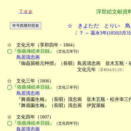
Ｔｏｐ
浮世絵文献資
☆ きよただ とりい 鳥
〔 ？ ～ 嘉永3年(1850)3
　☆　文化元年（享和四年・1804）

◯『俗曲挿絵本目録』
（文化元年刊）
　　　鳥居清忠画

　　　『御贔屓根元艸摺』（長唄）鳥居清忠画　並木五瓶・
　　　　　　　　　　　　　　　　文化元年
〔享和04/01/20〕
　☆　文化三年（1806）

◯『俗曲挿絵本目録』
（文化三年刊）
　　　鳥居清忠画
　　　『舞扇薗生梅』（長唄）清忠画　並木五瓶・松井幸三
　　　『舞扇薗生梅』（長唄）清忠画　伊賀屋板　　　　　
　☆　文化四年（1807）

◯『俗曲挿絵本目録』
（文化四年刊）
　　　鳥居清忠画