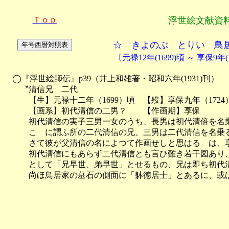
Ｔｏｐ
浮世絵文献資
☆ きよのぶ とりい 鳥
〔元禄12年(1699)頃 ～ 享保9年
　◯『浮世絵師伝』p39（井上和雄著・昭和六年(1931)刊）

　　〝清信兄　二代

　　　【生】元禄十二年（1699）頃　【歿】享保九年（1724
　　　【画系】初代清信の二男？　　【作画期】享保

　　　初代清信の実子三男一女のうち、長男は初代清倍を名乗
　　　こゝに謂ふ所の二代清信の兄、三男は二代清信を名乗る
　　　さて彼が父清信の名によつて作画せしと思はるゝは、享
　　　初代清信にもあらず二代清信とも言ひ難き若干図あり、
　　　として「兄早世、弟早世」とせるもの、兄は即ち初代清