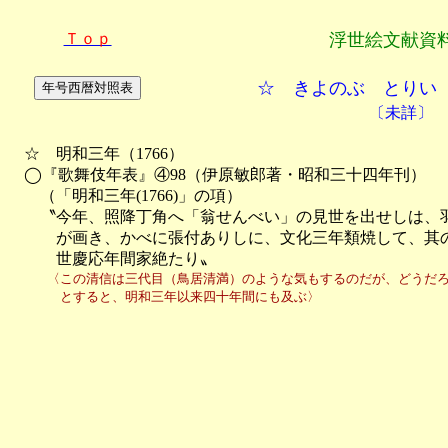
Ｔｏｐ
浮世絵文献資
☆ きよのぶ とりい
〔未詳〕
　☆　明和三年（1766）

　◯『歌舞伎年表』④98（伊原敏郎著・昭和三十四年刊）

　　（「明和三年(1766)」の項）

　　〝今年、照降丁角へ「翁せんべい」の見世を出せしは、羽
　　　が画き、かべに張付ありしに、文化三年類焼して、其の
　　　世慶応年間家絶たり〟
　　　〈この清信は三代目（鳥居清満）のような気もするのだが、どうだろうか
　　　　とすると、明和三年以来四十年間にも及ぶ〉