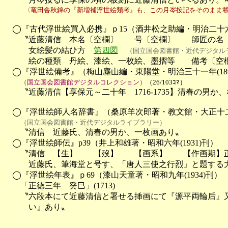
　　　〈竜田舎秋錦の『新増補浮世絵類考』も、この月岑按記をそのまま
　◯『古代浮世絵買入必携』ｐ15（酒井松之助編・明治二十六年(
　　〝近藤清信　本名〔空欄〕　　号〔空欄〕　　師匠の名〔
　　　女絵髪の結ひ方　
第四図
（国立国会図書館・近代デジタル
　　　絵の種類　丹絵、漆絵、一枚絵、墨摺等　　備考〔空欄
　◯『浮世絵備考』（梅山塵山編・東陽堂・明治三十一年(1898
（国立国会図書館デジタルコレクション）
（26/103ｺﾏ）
　　〝近藤清信【享保元～二十年　1716-1735】清春の男か
　◯『浮世絵師人名辞書』（桑原羊次郎著・教文館・大正十二年(
（国立国会図書館・近代デジタルライブラリー）
　　〝清信　近藤氏、清春の男か、一枚画あり〟

　◯『浮世絵師伝』p39（井上和雄著・昭和六年(1931)刊）

　　〝清信　【生】　　【歿】　　【画系】　　【作画期】正
　　　近藤氏、筆海堂と号す、「唐人三使之行烈」と題する大
　◯『浮世絵年表』ｐ69（漆山天童著・昭和九年(1934)刊）

　　「正徳三年　癸巳」(1713)

　　〝六段本にて近藤清信と署せる挿画にて『源平両輪后』又