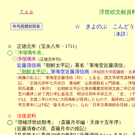
Ｔｏｐ
浮世絵文献資
☆ きよのぶ こんどう
〔未詳〕
　☆　正徳元年（宝永八年・1711）

◯「浄瑠璃年表」
　　◇浄瑠璃本
（正徳元年刊）
　　　近藤清信画
『朝鮮太平記』署名「筆海堂近藤清信」

『朝鮮太平記』
筆海堂近藤清信画
（早稲田大学図書館・古
　　　〈画像の右上に「筆海堂近藤清信（印）」とある。国文学研究資料館
　　　　記」「正徳元卯年七月吉日　通油町　山形屋勘右ェ門新板」，浄瑠
　　　　田氏蔵書」（朱印）「右朝鮮太平記七巻於曬書堂収得文政二年己卯
　　　　芝の書肆ニ於て買ひ求む盗花児　明治廿四年辛卯正月」「史」（子規分
　　　　のは、文政二年(1819)に大田南畝が収得したもので、最終的には明治
　　　　亭文庫本には刊記・版元名がない。なお「日本古典籍総合目録」
　☆　没後資料

　◯『増補浮世絵類考』（斎藤月岑編・天保十五年序）

　　（近藤清春の項、斎藤月岑の按記）

　　〝月岑按るに享保の頃の板刻に近藤清信といへるあり。