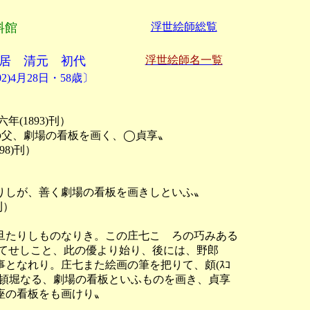
料館
浮世絵師総覧
居 清元 初代
浮世絵師名一覧
02)4月28日・58歳〕
1893)刊）

の父、劇場の看板を画く、◯貞享〟

)刊）

しが、善く劇場の看板を画きしといふ〟

）

たりしものなりき。この庄七こゝろの巧みある

を以てせしこと、此の優より始り、後には、野郎

なれり。庄七また絵画の筆を把りて、頗(ｽｺ

頓堀なる、劇場の看板といふものを画き、貞享

の看板をも画けり〟
