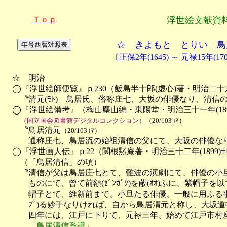
Ｔｏｐ
浮世絵文献資
☆ きよもと とりい 鳥
〔正保2年(1645) ～ 元禄15年(17
　☆　明治

　◯『浮世絵師便覧』ｐ230（飯島半十郎(虚心)著・明治二十六年(
　　〝清元(ﾓﾄ)　鳥居氏、俗称庄七、大坂の俳優なり、清信
　◯『浮世絵備考』（梅山塵山編・東陽堂・明治三十一年(1898
（国立国会図書館デジタルコレクション）
（20/103ｺﾏ）
　　〝鳥居清元
（20/103ｺﾏ）
　　　通称庄七、鳥居流の始祖清信の父にて、大阪の俳優なり
　◯『浮世画人伝』ｐ22（関根黙庵著・明治三十二年(1899)刊
　　（「鳥居清信」の項）

　　〝清信が父は鳥居庄七とて、難波の演劇にて、俳優の小旦
　　　ものにて、曾て前額(ｾﾞﾝｶﾞｸ)を蔽(ｵｵ)ふに、紫帽子
　　　帽子とて、維新前まで、小旦たる俳優、一般に用ふる事と
　　　ﾌﾞ)る妙手なりければ、自から鳥居清元と称し、大坂道
　　　四年には、江戸に下りて、元禄三年、始めて江戸市村座
「鳥居清信系譜」