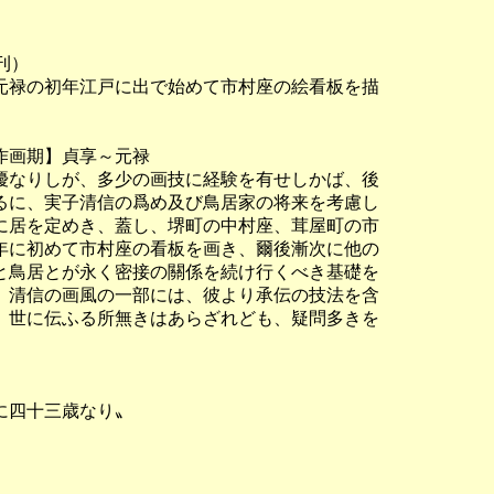
）

禄の初年江戸に出で始めて市村座の絵看板を描

画期】貞享～元禄

なりしが、多少の画技に経験を有せしかば、後

に、実子清信の爲め及び鳥居家の将来を考慮し

居を定めき、蓋し、堺町の中村座、茸屋町の市

に初めて市村座の看板を画き、爾後漸次に他の

鳥居とが永く密接の關係を続け行くべき基礎を

清信の画風の一部には、彼より承伝の技法を含

世に伝ふる所無きはあらざれども、疑問多きを

四十三歳なり〟
