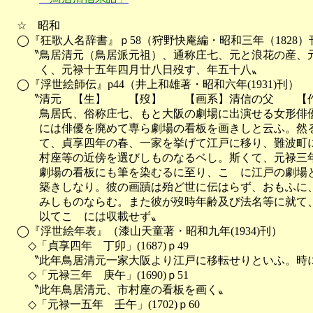
　☆　昭和

　◯『狂歌人名辞書』ｐ58（狩野快庵編・昭和三年（1828）刊
　　〝鳥居清元（鳥居派元祖）、通称庄七、元と浪花の産、元
　　　く、元禄十五年四月廿八日歿す、年五十八〟

　◯『浮世絵師伝』p44（井上和雄著・昭和六年(1931)刊）

　　〝清元　【生】　　【歿】　　【画系】清信の父　　【作
　　　鳥居氏、俗称庄七、もと大阪の劇場に出演せる女形俳優
　　　には俳優を廃めて専ら劇場の看板を画きしと云ふ。然る
　　　て、貞享四年の春、一家を挙げて江戸に移り、難波町に
　　　村座等の近傍を選びしものなるベし。斯くて、元禄三年
　　　劇場の看板にも筆を染むるに至り、こゝに江戸の劇場と
　　　築きしなり。彼の画蹟は殆ど世に伝はらず、おもふに、
　　　みしものならむ。また彼が歿時年齢及び法名等に就て、
　　　以てこゝには収載せず〟

　◯『浮世絵年表』（漆山天童著・昭和九年(1934)刊）

　　◇「貞享四年　丁卯」(1687)ｐ49

　　〝此年鳥居清元一家大阪より江戸に移転せりといふ。時に
　　◇「元禄三年　庚午」(1690)ｐ51

　　〝此年鳥居清元、市村座の看板を画く〟

　　◇「元禄一五年　壬午」(1702)ｐ60
