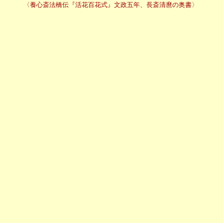
　　　〈養心斎法橋伝『活花百花式』文政五年、長斎清麿の奥書〉