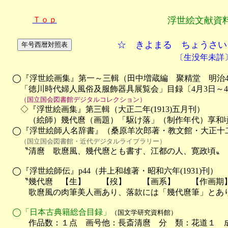
Ｔｏｐ
浮世絵文献資
☆ きよまる ちょうさい
〔生没年未詳
　◯『浮世絵画集』第一～三輯（田中増蔵編　聚精堂　明治44年(19
　　「徳川時代婦人風俗及服飾器具展覧会」目録〔4月3日～4
（国立国会図書館デジタルコレクション）
　　◇『浮世絵画集』第三輯（大正二年(1913)五月刊）

　　　（絵師）幾代麿（画題）「駆け落」（制作年代）享和頃
　◯『浮世絵師人名辞書』（桑原羊次郎著・教文館・大正十二年(
（国立国会図書館・近代デジタルライブラリー）
　　〝清麿　歌麿風、幾代麿とも書す、江都の人、寛政頃〟

　◯『浮世絵師伝』p44（井上和雄著・昭和六年(1931)刊）

　　〝幾代麿　【生】　　【歿】　　【画系】　　【作画期】
　　　歌麿風の肉筆美人画あり、落款には「幾代麿筆」とあり
　◯「日本古典籍総合目録」
（国文学研究資料館）

　　　作品数：１点　画号他：長斎清麿　分　類：花道１　