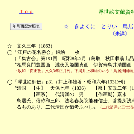
Ｔｏｐ
浮世絵文献資
☆ きよくに とりい 鳥居
〔未詳〕
　☆　文久三年（1863）

　◯「江戸の花名勝会」錦絵　一枚

　　（「集古会」第191回　昭和8年5月（鳥取　秋田収翁出品
　　〝相馬良門豊国画　瀧夜叉姫国貞画　伊賀寿鳥井清国画
　　　〈改印「亥正改」文久3年正月刊。下掲井上和雄のいう「鳥居清国画
　◯『浮世絵師伝』p31（井上和雄著・昭和六年(1931)刊）

　　〝清国　【生】　天保七年（1836）　【歿】安政二年（18
　　　　　　【画系】二代清満の二男　　【作画期】嘉永

　　　鳥居氏、俗称和三郎、法名春英院能種信士、菩提所浅草
　　　るものあり、二代清国か猶考ふべし〟
〈二代清満と五世清