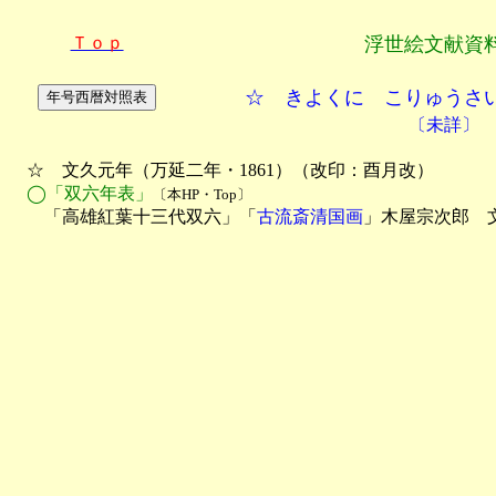
Ｔｏｐ
浮世絵文献資
☆ きよくに こりゅうさ
〔未詳〕
　☆　文久元年（万延二年・1861）（改印：酉月改）

◯「双六年表」
〔本HP・Top〕
　　「高雄紅葉十三代双六」「
古流斎清国画