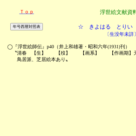
Ｔｏｐ
浮世絵文献資
☆ きよはる とりい
〔生没年未詳
　◯『浮世絵師伝』p40（井上和雄著・昭和六年(1931)刊）

　　〝清春　【生】　　【歿】　　【画系】　　【作画期】天