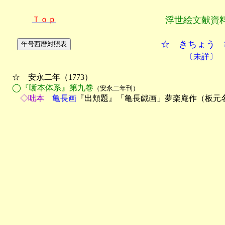
Ｔｏｐ
浮世絵文献資
☆ きちょう 
〔未詳〕
　☆　安永二年（1773）

◯『噺本体系』第九巻
（安永二年刊）
　　◇咄本
　亀長画