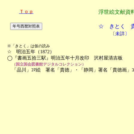
Ｔｏｐ
浮世絵文献資
☆ きとく 
〔未詳〕
※「きとく」は仮の読み
　☆　明治五年（1872）

　◯『書画五拾三駅』明治五年十月改印　沢村屋清吉板

（国立国会図書館デジタルコレクション）