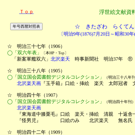
Ｔｏｐ
浮世絵文献資
☆ きたざわ らくてん
〔明治9年(1876)7月20日～昭和30年(
　☆　明治三十七年（1906）

◯「双六年表」
〔本HP・Top〕
　　「新案軍艦双六」
北沢楽天
　時事新聞社　明治37年　⑪

　☆　明治三十八年（1905）

◯「国立国会図書館デジタルコレクション」
（明治三十八年
　　　北沢楽天画
『玉手箱』口絵・挿絵　楽天　太郎冠者　文禄
　☆　明治四十年（1907）

◯「国立国会図書館デジタルコレクション」
（明治四十年刊
　　　北沢楽天画

　　　『東海道中膝栗毛』口絵　楽天・挿絵　清親　十返舎一
　　　『怪男児』　　　　口絵のみ　　北沢楽天　　無名氏　
　☆　明治四十二年（1909）
