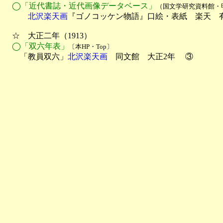
◯「近代書誌・近代画像データベース」
（国文学研究資料館・
　　　北沢楽天画
『ゴノコッケン物語』口絵・表紙　楽天　有
　☆　大正二年（1913）

◯「双六年表」
〔本HP・Top〕
　　「教員双六」
北沢楽天画