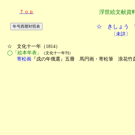
Ｔｏｐ
浮世絵文献資
☆ きしょう 
〔未詳〕
　☆　文化十一年（1814）

◯「絵本年表」
（文化十一年刊）
　　　寄松画