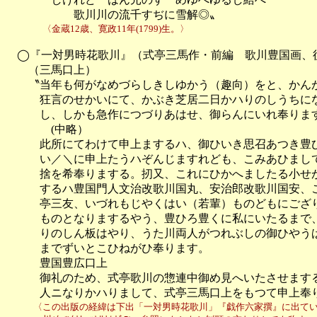
　　　　　　歌川川の流千すぢに雪解◎〟
　　　　〈金蔵12歳、寛政11年(1799)生。〉
　◯『一対男時花歌川』（式亭三馬作・前編　歌川豊国画、後
　　（三馬口上）

　　〝当年も何がなめづらしきしゆかう（趣向）をと、かんが
　　　狂言のせかいにて、かぶき芝居二日かハりのしうちにな
　　　し、しかも急作につづりあはせ、御らんにいれ奉ります
　　　　(中略）

　　　此所にてわけて申上まするハ、御ひいき思召あつき豊ひ
　　　い／＼に申上たうハぞんじますれども、こみあひまして
　　　捨を希奉りまする。扨又、これにひかへましたる小せが
　　　するハ豊国門人文治改歌川国丸、安治郎改歌川国安、こ
　　　亭三友、いづれもじやくはい（若輩）ものどもにござり
　　　ものとなりまするやう、豊ひろ豊くに私にいたるまで、
　　　りのしん板はやり、うた川両人がつれぶしの御ひやうば
　　　までずいとこひねがひ奉ります。

　　　豊国豊広口上

　　　御礼のため、式亭歌川の惣連中御め見へいたさせまする
　　　人ニなりかハりまして、式亭三馬口上をもつて申上奉
　　　〈この出版の経緯は下出「一対男時花歌川」『戯作六家撰』に出てい