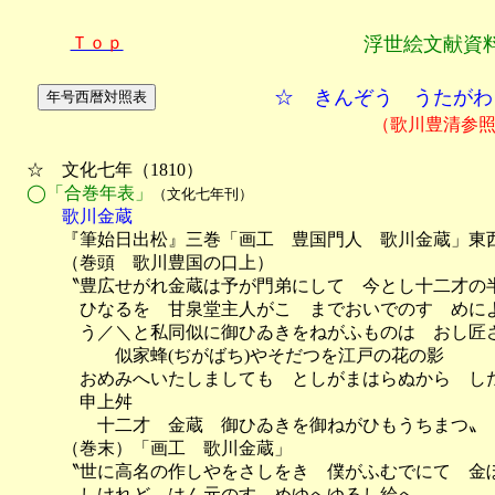
Ｔｏｐ
浮世絵文献資
☆ きんぞう うたがわ
（歌川豊清参
　☆　文化七年（1810）

◯「合巻年表」
（文化七年刊）
　　　歌川金蔵

　　　『筆始日出松』三巻「画工　豊国門人　歌川金蔵」東
　　　（巻頭　歌川豊国の口上）

　　　〝豊広せがれ金蔵は予が門弟にして　今とし十二才の半額
　　　　ひなるを　甘泉堂主人がこゝまでおいでのすゝめによ
　　　　う／＼と私同似に御ひゐきをねがふものは　おし匠さ
　　　　　　似家蜂(ぢがばち)やそだつを江戸の花の影

　　　　おめみへいたしましても　としがまはらぬから　した
　　　　申上舛　

　　　　　十二才　金蔵　御ひゐきを御ねがひもうちまつ〟

　　　（巻末）「画工　歌川金蔵」

　　　〝世に高名の作しやをさしをき　僕がふむでにて　金ぼ
　　　　しけれど　はん元のすゝめゆへゆるし給へ
