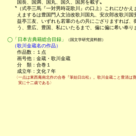
　　　国長、国満、国丸、国久、国房を載す〟

　　〝（式亭三馬『一対男時花歌川』の口上）これにひかえ
　　　えまするは豊国門人文治改歌川国丸、安次郎改歌川国安
　　　益亭三友、いずれも若輩のもの共にござりますれば、御
　　　う、豊広、豊国、私にいたるまで、偏に偏に希い奉りま
　◯「日本古典籍総合目録」
（国文学研究資料館）
　　（歌川金蔵名の作品）

　　　作品数：１点

　　　画号他：金蔵・歌川金蔵

　　　分　類：合巻１

　　　成立年：文化７年
　　　〈一点は東西庵南北作の合巻『筆始日出松』。歌川金蔵こと豊清は寛政十
　　　　実に十二歳である〉