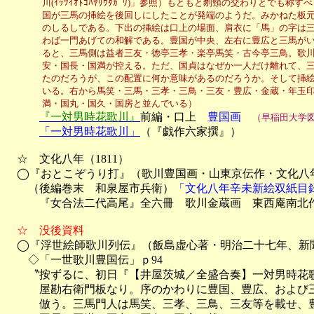
　　　　川(ｲｯﾂｲｵﾄｺﾊﾔﾘｳﾀｶﾞﾜ)」参照）もともと刎頸の交わりとでも
　　　　国が三馬の挿絵を後回しにしたことが発端のようだ。みかねた板元
　　　　のしるしである。下出の挿絵は口上の場面、肩衣に「馬」の字は三
　　　　わば一門あげての和解である。豊国が中央、左右に豊広と三馬がい
　　　　ると、三馬側は益者三友・徳亭三孝・楽亭馬笑・古今亭三鳥。歌川
　　　　安・国長・国満が控える。ただ、国貞はなぜか一人だけ離れて、三
　　　　たのだろうが、この配置に何か意味があるのだろうか。そして挿絵
　　　　いる。右から馬笑・三馬・三孝・三鳥・三友・豊広・金蔵・年玉印
　　　　満・国丸・国久・国房と並んでいる）
『一対男時花歌川』
前編・口上　
豊国画
（早稲田大学
「一対男時花歌川」
（『戯作六家撰』）

　☆　文化八年（1811）

　◯『おとこぞうり打』（歌川豊国画・山東京伝作・文化八
　　（後編巻末　和泉屋市兵衛）
「文化八年辛未新絵双紙目
　　　『女合法二代高尾』全六冊　歌川金蔵画　東西庵南北作
　☆　没後資料

　◯『浮世絵師歌川列伝』（飯島虚心著・明治二十七年、新
　　◇「一世歌川豊国伝」ｐ94

　　〝按ずるに、初日『【井屋茨城／全盛合奏】一対男時花歌
　　　屋勘右衛門板なり。序のかわりに豊国、豊広、および三
　　　倣う。三馬門人は馬笑、三孝、三鳥、三友等を載せ、