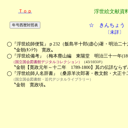
Ｔｏｐ
浮世絵文献資
☆ きんちょう
〔未詳〕
　◯『浮世絵師便覧』ｐ232（飯島半十郎(虚心)著・明治二十六年(
　　〝金朝(ｷﾝﾃｳ)　寛政〟

　◯『浮世絵備考』（梅本塵山編　東陽堂　明治三十一年(1898
（国立国会図書館デジタルコレクション）
（43/103ｺﾏ）
　　〝金朝【寛政元年～十二年　1789-1800】其の伝詳ならず〟
　◯『浮世絵師人名辞書』（桑原羊次郎著・教文館・大正十二年(
（国立国会図書館・近代デジタルライブラリー）