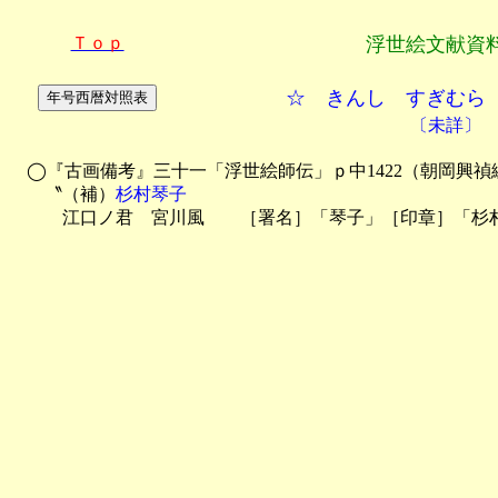
Ｔｏｐ
浮世絵文献資
☆ きんし すぎむら
〔未詳〕
　◯『古画備考』三十一「浮世絵師伝」ｐ中1422（朝岡興禎編・
　　〝（補）
杉村琴子