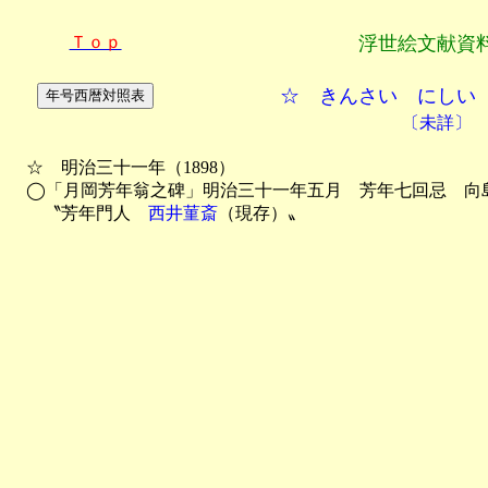
Ｔｏｐ
浮世絵文献資
☆ きんさい にしい
〔未詳〕
　☆　明治三十一年（1898）

　◯「月岡芳年翁之碑」明治三十一年五月　芳年七回忌　向島
　　〝芳年門人　
西井菫斎
（現存）〟
