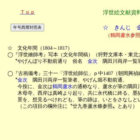
Ｔｏｐ
浮世絵文献資
☆ きんじ 
（鶴岡蘆水参
　☆　文化年間（1804～1817）

　◯『浮世繪師考』写本（文化年間稿）
（狩野文庫本・東北
　　〝やげんぼり不動前通り　俗名　
金次
　隅田川両岸一覧筆
　◯『古画備考』三十一「浮世絵師伝」ｐ中1407（朝岡興禎
　　〝
金次
　隅田川両岸一覧筆者、やげん堀不動前通、

　　　今按に、金次は
鶴岡蘆水
の通称なり、蘆水が筆の隅田
　　　木母寺、西岸は真崎より起り、共に永代橋に終る、墨描
　　　景を、想見るべけれども、筆の跡は、いとをさなしとい